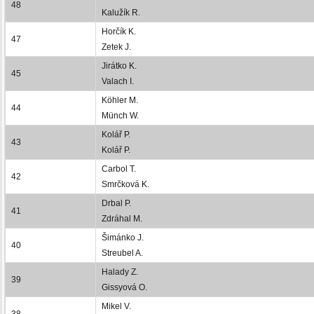
48
Kalužík R.
Horčík K.
47
Zetek J.
Jirátko K.
45
Valach I.
Köhler M.
44
Münch W.
Kolář P.
43
Kolář P.
Carbol T.
42
Smrčková K.
Drbal P.
41
Zdráhal M.
Šimánko J.
40
Streubel A.
Halady Z.
39
Gissyová O.
Mikel V.
38