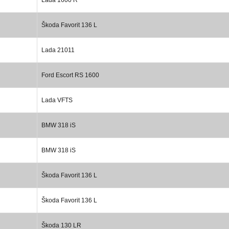
Škoda Favorit 136 L
Lada 21011
Ford Escort RS 1600
Lada VFTS
BMW 318 iS
BMW 318 iS
Škoda Favorit 136 L
Škoda Favorit 136 L
Škoda 130 LR