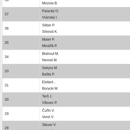
Mozola B.
Palacký O.
37
Vránský I.
Silber P.
36
Slívová K.
Maier P.
35
Minářík P.
Blahout M.
34
Neoral M.
Sekyra M.
33
Bašta P.
Elefant ..
31
Borycki M.
Terš J.
30
Vítovec P.
Čuřín V.
29
Vorel V.
Steuer V.
28