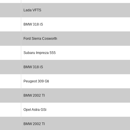
Lada VFTS
BMW 318 iS
Ford Sierra Cosworth
Subaru Impreza 555
BMW 318 iS
Peugeot 309 Gti
BMW 2002 TI
Opel Astra GSi
BMW 2002 TI