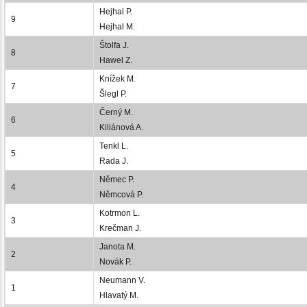
Hejhal P.
9
Hejhal M.
Štolfa J.
8
Hawel Z.
Knížek M.
7
Šlegl P.
Černý M.
6
Kiliánová A.
Tenkl L.
5
Rada J.
Němec P.
4
Němcová P.
Kotrmon L.
3
Krečman J.
Janota M.
2
Novák P.
Neumann V.
1
Hlavatý M.