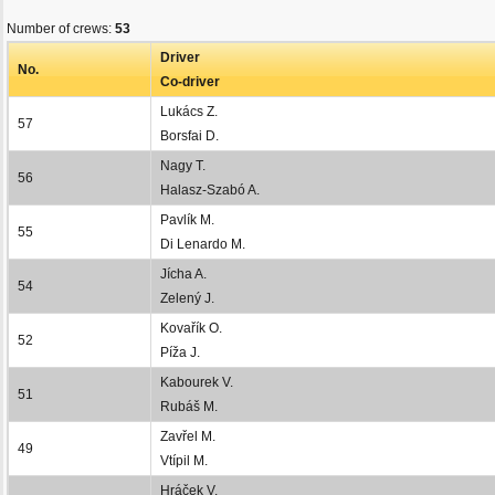
Number of crews:
53
Driver
No.
Co-driver
Lukács Z.
57
Borsfai D.
Nagy T.
56
Halasz-Szabó A.
Pavlík M.
55
Di Lenardo M.
Jícha A.
54
Zelený J.
Kovařík O.
52
Píža J.
Kabourek V.
51
Rubáš M.
Zavřel M.
49
Vtípil M.
Hráček V.