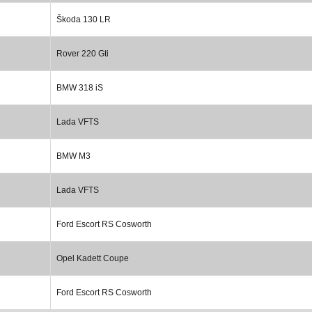
Škoda 130 LR
Rover 220 Gti
BMW 318 iS
Lada VFTS
BMW M3
Lada VFTS
Ford Escort RS Cosworth
Opel Kadett Coupe
Ford Escort RS Cosworth