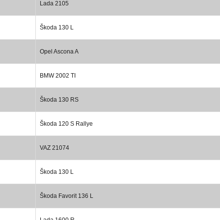
Lada 2105
Škoda 130 L
Opel Ascona A
BMW 2002 TI
Škoda 130 RS
Škoda 120 S Rallye
VAZ 21074
Škoda 130 L
Škoda Favorit 136 L
Lada 1600 R