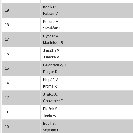
Karlík P.
19
Fabián M.
Kučera M.
18
Slováček D.
Hýbner V.
17
Martinisko R.
Jurečka P.
16
Jurečka P.
Bělohradský T.
15
Rieger D.
Klepáč M.
14
Krčma P.
Jirátko A.
12
Chovanec O.
Blažek S.
11
Teplá V.
Budil S.
10
Vejvoda P.