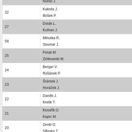
Nohel J.
Kakrda J.
32
Bošek P.
Dolák L.
27
Kulhan J.
Mihulka R.
58
Soumar J.
Polak M.
25
Ziółkowski M.
Berger V.
24
Ryšánek P.
Šrámek J.
23
Horáček J.
Daněk J.
22
Kretík T.
Kovařík O.
21
Kapic M.
Zenkl O.
20
Střeska T.