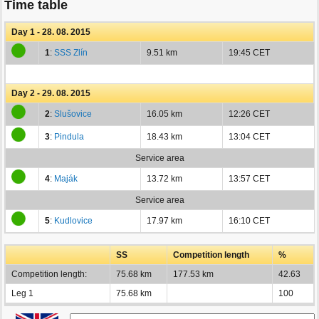
Time table
Day 1 - 28. 08. 2015
1
:
SSS Zlín
9.51 km
19:45 CET
Day 2 - 29. 08. 2015
2
:
Slušovice
16.05 km
12:26 CET
3
:
Pindula
18.43 km
13:04 CET
Service area
4
:
Maják
13.72 km
13:57 CET
Service area
5
:
Kudlovice
17.97 km
16:10 CET
SS
Competition length
%
Competition length:
75.68 km
177.53 km
42.63
Leg 1
75.68 km
100