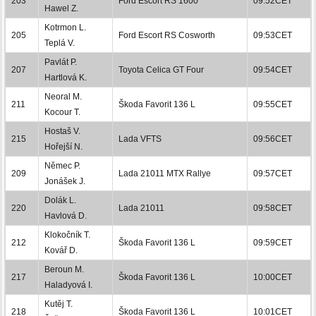
203
Ford Escort RS 1600
09:52CET
Hawel Z.
Kotrmon L.
205
Ford Escort RS Cosworth
09:53CET
Teplá V.
Pavlát P.
207
Toyota Celica GT Four
09:54CET
Hartlová K.
Neoral M.
211
Škoda Favorit 136 L
09:55CET
Kocour T.
Hostaš V.
215
Lada VFTS
09:56CET
Hořejší N.
Němec P.
209
Lada 21011 MTX Rallye
09:57CET
Jonášek J.
Dolák L.
220
Lada 21011
09:58CET
Havlová D.
Klokočník T.
212
Škoda Favorit 136 L
09:59CET
Kovář D.
Beroun M.
217
Škoda Favorit 136 L
10:00CET
Haladyová I.
Kutěj T.
218
Škoda Favorit 136 L
10:01CET