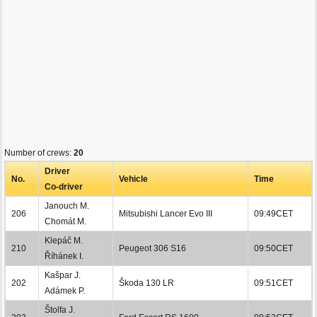
Number of crews:
20
Driver
No.
Vehicle
Time
Co-driver
Janouch M.
206
Mitsubishi Lancer Evo III
09:49CET
Chomát M.
Klepáč M.
210
Peugeot 306 S16
09:50CET
Říhánek I.
Kašpar J.
202
Škoda 130 LR
09:51CET
Adámek P.
Štolfa J.