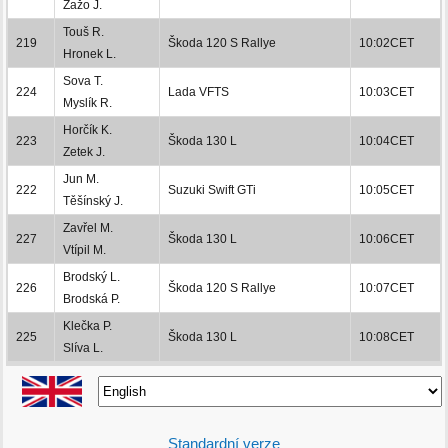
Žažo J.
Touš R.
219
Škoda 120 S Rallye
10:02CET
Hronek L.
Sova T.
224
Lada VFTS
10:03CET
Myslík R.
Horčík K.
223
Škoda 130 L
10:04CET
Zetek J.
Jun M.
222
Suzuki Swift GTi
10:05CET
Těšínský J.
Zavřel M.
227
Škoda 130 L
10:06CET
Vtípil M.
Brodský L.
226
Škoda 120 S Rallye
10:07CET
Brodská P.
Klečka P.
225
Škoda 130 L
10:08CET
Slíva L.
Standardní verze