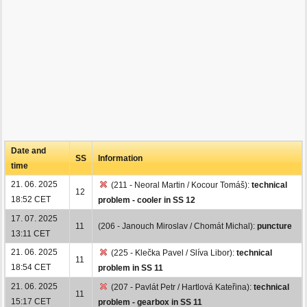
Date and
SS
Information
time
21. 06. 2025
(211 - Neoral Martin / Kocour Tomáš):
technical
12
18:52 CET
problem - cooler in SS 12
17. 07. 2025
11
(206 - Janouch Miroslav / Chomát Michal):
puncture
13:11 CET
21. 06. 2025
(225 - Klečka Pavel / Slíva Libor):
technical
11
18:54 CET
problem in SS 11
21. 06. 2025
(207 - Pavlát Petr / Hartlová Kateřina):
technical
11
15:17 CET
problem - gearbox in SS 11