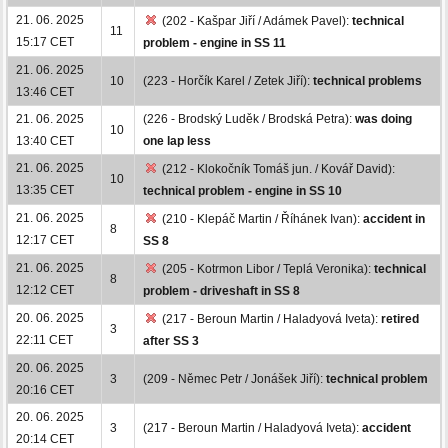
21. 06. 2025
(202 - Kašpar Jiří / Adámek Pavel):
technical
11
15:17 CET
problem - engine in SS 11
21. 06. 2025
10
(223 - Horčík Karel / Zetek Jiří):
technical problems
13:46 CET
21. 06. 2025
(226 - Brodský Luděk / Brodská Petra):
was doing
10
13:40 CET
one lap less
21. 06. 2025
(212 - Klokočník Tomáš jun. / Kovář David):
10
13:35 CET
technical problem - engine in SS 10
21. 06. 2025
(210 - Klepáč Martin / Říhánek Ivan):
accident in
8
12:17 CET
SS 8
21. 06. 2025
(205 - Kotrmon Libor / Teplá Veronika):
technical
8
12:12 CET
problem - driveshaft in SS 8
20. 06. 2025
(217 - Beroun Martin / Haladyová Iveta):
retired
3
22:11 CET
after SS 3
20. 06. 2025
3
(209 - Němec Petr / Jonášek Jiří):
technical problem
20:16 CET
20. 06. 2025
3
(217 - Beroun Martin / Haladyová Iveta):
accident
20:14 CET