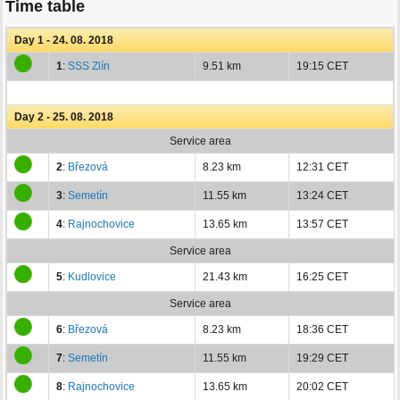
Time table
Day 1 - 24. 08. 2018
1
:
SSS Zlín
9.51 km
19:15 CET
Day 2 - 25. 08. 2018
Service area
2
:
Březová
8.23 km
12:31 CET
3
:
Semetín
11.55 km
13:24 CET
4
:
Rajnochovice
13.65 km
13:57 CET
Service area
5
:
Kudlovice
21.43 km
16:25 CET
Service area
6
:
Březová
8.23 km
18:36 CET
7
:
Semetín
11.55 km
19:29 CET
8
:
Rajnochovice
13.65 km
20:02 CET