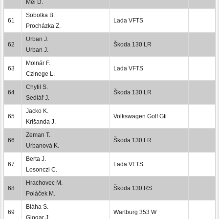
Mei D.
Sobotka B.
61
Lada VFTS
Procházka Z.
Urban J.
62
Škoda 130 LR
Urban J.
Molnár F.
63
Lada VFTS
Czinege L.
Chytil S.
64
Škoda 130 LR
Sedlář J.
Jacko K.
65
Volkswagen Golf Gti
Krišanda J.
Zeman T.
66
Škoda 130 LR
Urbanová K.
Berta J.
67
Lada VFTS
Losonczi C.
Hrachovec M.
68
Škoda 130 RS
Poláček M.
Bláha S.
69
Wartburg 353 W
Glogar J.