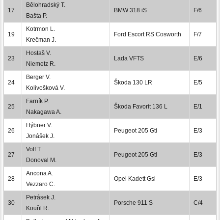
Bělohradský T.
17
BMW 318 iS
F/6
Bašta P.
Kotrmon L.
19
Ford Escort RS Cosworth
F/7
Krečman J.
Hostaš V.
23
Lada VFTS
E/6
Niemetz R.
Berger V.
24
Škoda 130 LR
E/5
Kolivošková V.
Farník P.
25
Škoda Favorit 136 L
E/1
Nakagawa A.
Hýbner V.
26
Peugeot 205 Gti
E/3
Jonášek J.
Volf T.
27
Peugeot 205 Gti
E/3
Donoval M.
Ancona A.
28
Opel Kadett Gsi
E/3
Vezzaro C.
Petrásek J.
30
Porsche 911 S
C/4
Kouřil R.