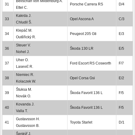
Bellschan von Mildenburg A.
31
Porsche Carrera RS
D/4
Ettel C.
Kakrda J.
33
Opel Ascona A
C/3
Chludil Š.
Klepáč M.
34
Peugeot 205 Gti
E/3
Outěřický R.
Steuer V.
36
Škoda 130 LR
E/5
Nohel J.
Uher O.
37
Ford Escort RS Cosworth
F/7
Lasevič R.
Niemiec R.
38
Opel Corsa Gsi
E/2
Kolaczek W.
Štuksa M.
39
Škoda Favorit 136 L
F/5
Novák O.
Kovanda J.
40
Škoda Favorit 136 L
F/5
Valla T.
Gustavsson H.
41
Toyota Starlet
D/1
Gustavsson B.
Šenkýř J.