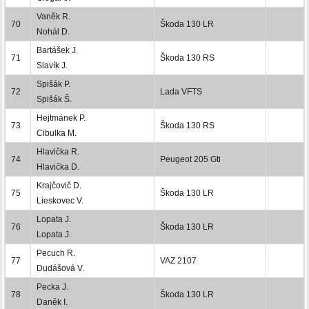
Vaněk R.
70
Škoda 130 LR
Nohál D.
Bartášek J.
71
Škoda 130 RS
Slavík J.
Spišák P.
72
Lada VFTS
Spišák Š.
Hejtmánek P.
73
Škoda 130 RS
Cibulka M.
Hlavička R.
74
Peugeot 205 Gti
Hlavička D.
Krajčovič D.
75
Škoda 130 LR
Lieskovec V.
Lopata J.
76
Škoda 130 LR
Lopata J.
Pecuch R.
77
VAZ 2107
Dudášová V.
Pecka J.
78
Škoda 130 LR
Daněk I.