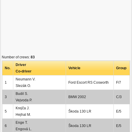
Number of crews:
83
Driver
No.
Vehicle
Group
Co-driver
Neumann V.
1
Ford Escort RS Cosworth
F/7
Slezák O.
Budil S.
3
BMW 2002
C/3
Vejvoda P.
Krejča J.
5
Škoda 130 LR
E/5
Hejhal M.
Enge T.
6
Škoda 130 LR
E/5
Engová L.