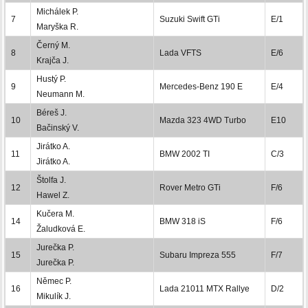
Michálek P.
7
Suzuki Swift GTi
E/1
Maryška R.
Černý M.
8
Lada VFTS
E/6
Krajča J.
Hustý P.
9
Mercedes-Benz 190 E
E/4
Neumann M.
Béreš J.
10
Mazda 323 4WD Turbo
E10
Bačinský V.
Jirátko A.
11
BMW 2002 TI
C/3
Jirátko A.
Štolfa J.
12
Rover Metro GTi
F/6
Hawel Z.
Kučera M.
14
BMW 318 iS
F/6
Žaludková E.
Jurečka P.
15
Subaru Impreza 555
F/7
Jurečka P.
Němec P.
16
Lada 21011 MTX Rallye
D/2
Mikulík J.