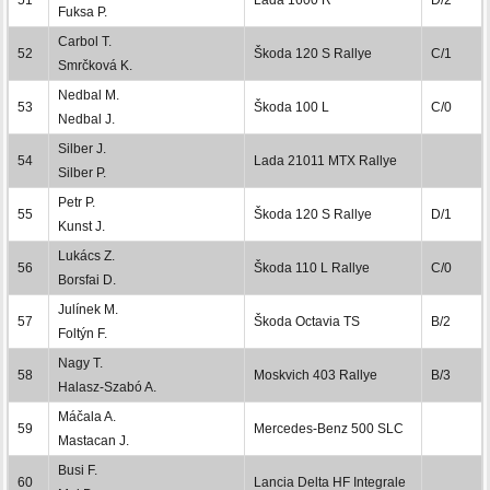
Fuksa P.
Carbol T.
52
Škoda 120 S Rallye
C/1
Smrčková K.
Nedbal M.
53
Škoda 100 L
C/0
Nedbal J.
Silber J.
54
Lada 21011 MTX Rallye
Silber P.
Petr P.
55
Škoda 120 S Rallye
D/1
Kunst J.
Lukács Z.
56
Škoda 110 L Rallye
C/0
Borsfai D.
Julínek M.
57
Škoda Octavia TS
B/2
Foltýn F.
Nagy T.
58
Moskvich 403 Rallye
B/3
Halasz-Szabó A.
Máčala A.
59
Mercedes-Benz 500 SLC
Mastacan J.
Busi F.
60
Lancia Delta HF Integrale