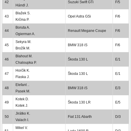
42
Suzuki Swift GTi
F/5
Hándl J.
Blažek S.
43
Opel Astra GSi
F/6
Krčma P.
Boruta A.
44
Renault Megane Coupe
F/6
Ogierman A.
Sekyra M.
45
BMW 318 iS
F/6
Brožík M.
Blahout M.
46
Škoda 130 L
E/1
Chaloupka P.
Horčík K.
47
Škoda 130 L
E/1
Flaska J.
Elefant ..
48
BMW 318 iS
E/3
Pasek M.
Kotek D.
49
Škoda 130 LR
E/5
Kotek J.
Jirátko K.
50
Fiat 131 Abarth
D/3
Valach I.
Mikel V.
51
Lada 1600 R
D/2