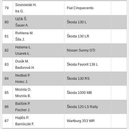
Sosnowski H.
79
Fiat Cinquecento
Ira G.
Ujčík Š.
80
Škoda 130 L
Šauer A.
Rohlena M.
81
Škoda 130 LR
Šíla J.
Halama Ł.
82
Nissan Sunny GTI
Usarek Ł.
Dusík M.
83
Škoda Favorit 136 L
Baďurová H.
Nedbal P.
84
Škoda 130 RS
Holec J.
Mozola O.
85
Škoda 1000 MB
Mozola B.
Balíček P.
86
Škoda 120 LS Rally
Fischer J.
Hajtós P.
87
Wartburg 353 WR
Barnóczki F.