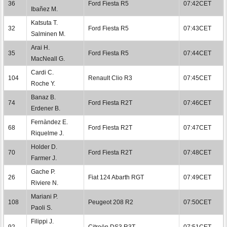
36
Ford Fiesta R5
07:42CET
Ibañez M.
Katsuta T.
32
Ford Fiesta R5
07:43CET
Salminen M.
Arai H.
35
Ford Fiesta R5
07:44CET
MacNeall G.
Cardi C.
104
Renault Clio R3
07:45CET
Roche Y.
Banaz B.
74
Ford Fiesta R2T
07:46CET
Erdener B.
Fernàndez E.
68
Ford Fiesta R2T
07:47CET
Riquelme J.
Holder D.
70
Ford Fiesta R2T
07:48CET
Farmer J.
Gache P.
26
Fiat 124 Abarth RGT
07:49CET
Riviere N.
Mariani P.
108
Peugeot 208 R2
07:50CET
Paoli S.
Filippi J.
92
Citroën DS3 R3T
07:51CET