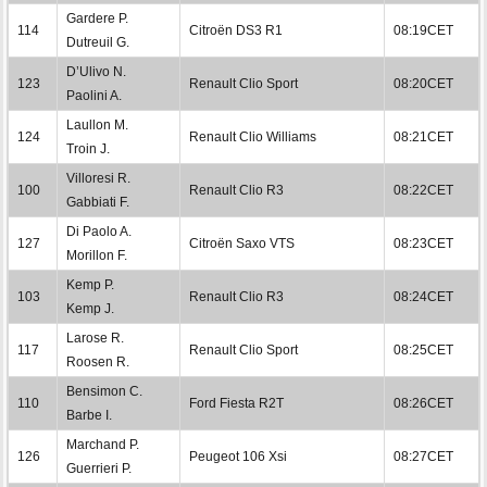
Gardere P.
114
Citroën DS3 R1
08:19CET
Dutreuil G.
D’Ulivo N.
123
Renault Clio Sport
08:20CET
Paolini A.
Laullon M.
124
Renault Clio Williams
08:21CET
Troin J.
Villoresi R.
100
Renault Clio R3
08:22CET
Gabbiati F.
Di Paolo A.
127
Citroën Saxo VTS
08:23CET
Morillon F.
Kemp P.
103
Renault Clio R3
08:24CET
Kemp J.
Larose R.
117
Renault Clio Sport
08:25CET
Roosen R.
Bensimon C.
110
Ford Fiesta R2T
08:26CET
Barbe I.
Marchand P.
126
Peugeot 106 Xsi
08:27CET
Guerrieri P.