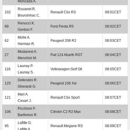
Moncada A.
Rouanet R.
102
Renault Clio R3
08:01CET
Boursinhac C.
Renucci K.
89
Ford Fiesta R5
08:02CET
Gordon F.
Molle A.
62
Peugeot 208 R2
08:03CET
Herman R.
Modanesi A.
27
Fiat 124 Abarth RGT
08:04CET
Menchini M.
Launay P.
118
Volkswagen Golf Gti
08:05CET
Launay S.
Defendini R.
125
Peugeot 106 Xsi
08:06CET
Gherardi G.
Mari A.
121
Renault Clio Sport
08:07CET
Cesari J.
Picchioni F.
106
Citroën C2 R2 Max
08:08CET
Barthelon R.
Lafitte G.
95
Renault Megane RS
08:09CET
Lafitte A.