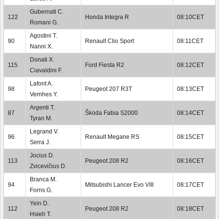
Gubernati C.
122
Honda Integra R
08:10CET
Romani G.
Agostini T.
90
Renault Clio Sport
08:11CET
Nanni X.
Donati X.
115
Ford Fiesta R2
08:12CET
Ciavaldini F.
Lafont A.
98
Peugeot 207 R3T
08:13CET
Vernhes Y.
Argenti T.
87
Škoda Fabia S2000
08:14CET
Tyran M.
Legrand V.
96
Renault Megane RS
08:15CET
Serra J.
Jocius D.
113
Peugeot 208 R2
08:16CET
Zvicevičius D.
Branca M.
94
Mitsubishi Lancer Evo VIII
08:17CET
Forns G.
Yein D.
112
Peugeot 208 R2
08:18CET
Hsieh T.