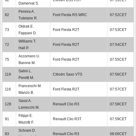
Damerval S.
Pereira A.
82
Ford Fiesta RS WRC
07:52CET
Tutelaire R.
Oldrati E.
73
Ford Fiesta R2T
07:53CET
Fappani D.
Williams T.
72
Ford Fiesta R2T
07:54CET
Hall P.
Accornero U.
75
Ford Fiesta R2T
07:55CET
Barone M.
Salini L.
119
Citroën Saxo VTS
07:56CET
Peretti M.
Franceschi M.
116
Ford Fiesta R2T
07:57CET
Manzo B.
Sassi A.
128
Renault Clio R3
07:58CET
Lamecchi M.
Filippi E.
91
Renault Clio R3T
07:59CET
Mazotti F.
Schram D.
93
Renault Clio R3
08:00CET