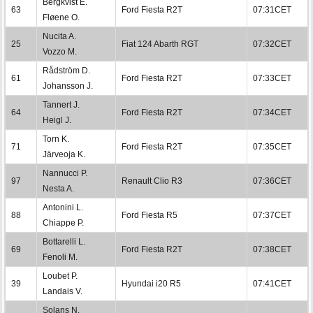
Bergkvist E.
63
Ford Fiesta R2T
07:31CET
Fløene O.
Nucita A.
25
Fiat 124 Abarth RGT
07:32CET
Vozzo M.
Rådström D.
61
Ford Fiesta R2T
07:33CET
Johansson J.
Tannert J.
64
Ford Fiesta R2T
07:34CET
Heigl J.
Torn K.
71
Ford Fiesta R2T
07:35CET
Järveoja K.
Nannucci P.
97
Renault Clio R3
07:36CET
Nesta A.
Antonini L.
88
Ford Fiesta R5
07:37CET
Chiappe P.
Bottarelli L.
69
Ford Fiesta R2T
07:38CET
Fenoli M.
Loubet P.
39
Hyundai i20 R5
07:41CET
Landais V.
Solans N.