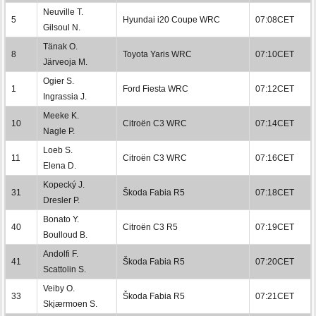
Neuville T.
5
Hyundai i20 Coupe WRC
07:08CET
Gilsoul N.
Tänak O.
8
Toyota Yaris WRC
07:10CET
Järveoja M.
Ogier S.
1
Ford Fiesta WRC
07:12CET
Ingrassia J.
Meeke K.
10
Citroën C3 WRC
07:14CET
Nagle P.
Loeb S.
11
Citroën C3 WRC
07:16CET
Elena D.
Kopecký J.
31
Škoda Fabia R5
07:18CET
Dresler P.
Bonato Y.
40
Citroën C3 R5
07:19CET
Boulloud B.
Andolfi F.
41
Škoda Fabia R5
07:20CET
Scattolin S.
Veiby O.
33
Škoda Fabia R5
07:21CET
Skjærmoen S.