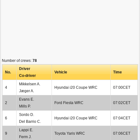
Number of crews:
78
Driver
No.
Vehicle
Time
Co-driver
Mikkelsen A.
4
Hyundai i20 Coupe WRC
07:00CET
Jæger A.
Evans E.
2
Ford Fiesta WRC
07:02CET
Mills P.
Sordo D.
6
Hyundai i20 Coupe WRC
07:04CET
Del Barrio C.
Lappi E.
9
Toyota Yaris WRC
07:06CET
Ferm J.