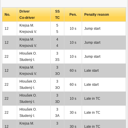
Driver
SS
No.
Pen.
Penalty reason
Co-driver
TC
Krejsa M.
5
12
10 s
Jump start
Krejsová V.
5
Krejsa M.
4
12
10 s
Jump start
Krejsová V.
4
Hloušek O.
3
22
10 s
Jump start
Studený I.
3S
Krejsa M.
3
12
60 s
Late start
Krejsová V.
3O
Hloušek O.
3
22
60 s
Late start
Studený I.
3O
Hloušek O.
3
22
10 s
Late in TC
Studený I.
3D
Hloušek O.
3
22
30 s
Late in TC
Studený I.
3A
Krejsa M.
3
12
30 s
Late in TC