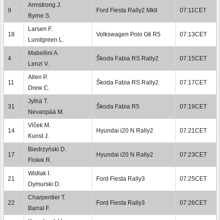
Armstrong J.
9
Ford Fiesta Rally2 MkII
07:11CET
Byrne S.
Larsen F.
18
Volkswagen Polo Gti R5
07:13CET
Lundgreen L.
Mabellini A.
4
Škoda Fabia RS Rally2
07:15CET
Lenzi V.
Allen P.
11
Škoda Fabia RS Rally2
07:17CET
Drew C.
Jylhä T.
31
Škoda Fabia R5
07:19CET
Nevanpää M.
Vlček M.
14
Hyundai i20 N Rally2
07:21CET
Kunst J.
Biedrzyński D.
17
Hyundai i20 N Rally2
07:23CET
Fiołek R.
Widłak I.
21
Ford Fiesta Rally3
07:25CET
Dymurski D.
Charpentier T.
22
Ford Fiesta Rally3
07:26CET
Barral F.