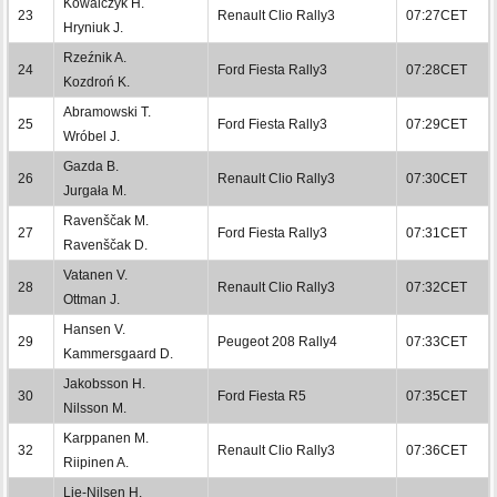
Kowalczyk H.
23
Renault Clio Rally3
07:27CET
Hryniuk J.
Rzeźnik A.
24
Ford Fiesta Rally3
07:28CET
Kozdroń K.
Abramowski T.
25
Ford Fiesta Rally3
07:29CET
Wróbel J.
Gazda B.
26
Renault Clio Rally3
07:30CET
Jurgała M.
Ravenščak M.
27
Ford Fiesta Rally3
07:31CET
Ravenščak D.
Vatanen V.
28
Renault Clio Rally3
07:32CET
Ottman J.
Hansen V.
29
Peugeot 208 Rally4
07:33CET
Kammersgaard D.
Jakobsson H.
30
Ford Fiesta R5
07:35CET
Nilsson M.
Karppanen M.
32
Renault Clio Rally3
07:36CET
Riipinen A.
Lie-Nilsen H.