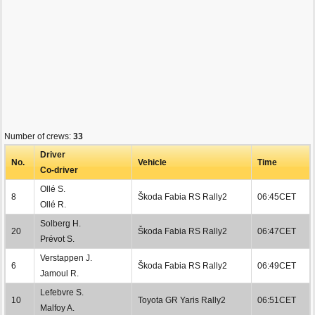
Number of crews:
33
Driver
No.
Vehicle
Time
Co-driver
Ollé S.
8
Škoda Fabia RS Rally2
06:45CET
Ollé R.
Solberg H.
20
Škoda Fabia RS Rally2
06:47CET
Prévot S.
Verstappen J.
6
Škoda Fabia RS Rally2
06:49CET
Jamoul R.
Lefebvre S.
10
Toyota GR Yaris Rally2
06:51CET
Malfoy A.