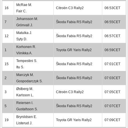
McRae M.
16
Citroën C3 Rally2
06:53CET
Fair C.
Johansson M.
7
Škoda Fabia RS Rally2
06:55CET
Grönvall J.
Matulka J.
12
Škoda Fabia RS Rally2
06:57CET
Syty D.
Korhonen R.
1
Toyota GR Yaris Rally2
06:59CET
Viinikka A.
Tempestini S.
15
Škoda Fabia RS Rally2
07:01CET
Itu S.
Marczyk M.
2
Škoda Fabia RS Rally2
07:03CET
Gospodarczyk S.
Østberg M.
3
Citroën C3 Rally2
07:05CET
Karlsson L.
Reiersen I.
5
Škoda Fabia RS Rally2
07:07CET
Gustafsson S.
Brynildsen E.
19
Toyota GR Yaris Rally2
07:09CET
Listerud J.