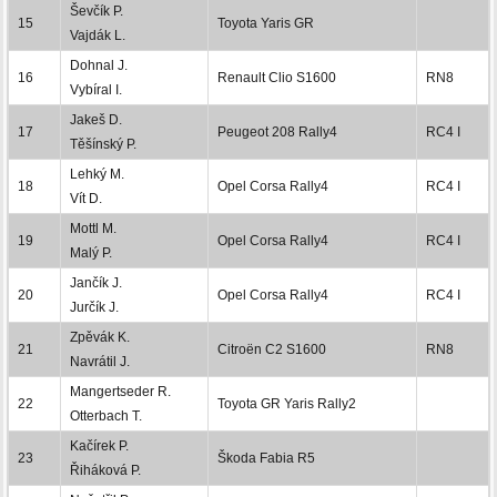
Ševčík P.
15
Toyota Yaris GR
Vajdák L.
Dohnal J.
16
Renault Clio S1600
RN8
Vybíral I.
Jakeš D.
17
Peugeot 208 Rally4
RC4 I
Těšínský P.
Lehký M.
18
Opel Corsa Rally4
RC4 I
Vít D.
Mottl M.
19
Opel Corsa Rally4
RC4 I
Malý P.
Jančík J.
20
Opel Corsa Rally4
RC4 I
Jurčík J.
Zpěvák K.
21
Citroën C2 S1600
RN8
Navrátil J.
Mangertseder R.
22
Toyota GR Yaris Rally2
Otterbach T.
Kačírek P.
23
Škoda Fabia R5
Řiháková P.