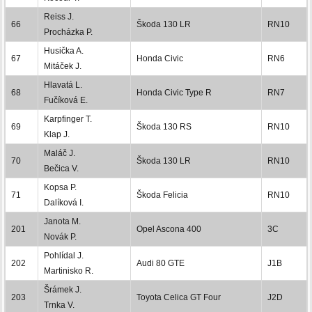
Reiss J.
66
Škoda 130 LR
RN10
Procházka P.
Husička A.
67
Honda Civic
RN6
Mitáček J.
Hlavatá L.
68
Honda Civic Type R
RN7
Fučíková E.
Karpfinger T.
69
Škoda 130 RS
RN10
Klap J.
Maláč J.
70
Škoda 130 LR
RN10
Bečica V.
Kopsa P.
71
Škoda Felicia
RN10
Dalíková I.
Janota M.
201
Opel Ascona 400
3C
Novák P.
Pohlídal J.
202
Audi 80 GTE
J1B
Martinisko R.
Šrámek J.
203
Toyota Celica GT Four
J2D
Trnka V.