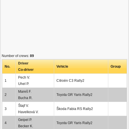
Number of crews:
89
Driver
No.
Vehicle
Group
Co-driver
Pech V.
1
Citroën C3 Rally2
Uhel P.
Mareš F.
2
Toyota GR Yaris Rally2
Bucha R.
Štajf V.
3
Škoda Fabia RS Rally2
Havelková V.
Geipel P.
4
Toyota GR Yaris Rally2
Becker K.