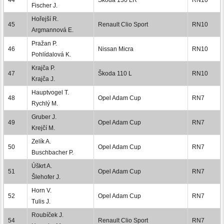
Fischer J.
Hořejší R.
45
Renault Clio Sport
RN10
Argmannová E.
Pražan P.
46
Nissan Micra
RN10
Pohlídalová K.
Krajča P.
47
Škoda 110 L
RN10
Krajča J.
Hauptvogel T.
48
Opel Adam Cup
RN7
Rychlý M.
Gruber J.
49
Opel Adam Cup
RN7
Krejčí M.
Zelík A.
50
Opel Adam Cup
RN7
Buschbacher P.
Úškrt A.
51
Opel Adam Cup
RN7
Šlehofer J.
Horn V.
52
Opel Adam Cup
RN7
Tulis J.
Roubíček J.
54
Renault Clio Sport
RN7