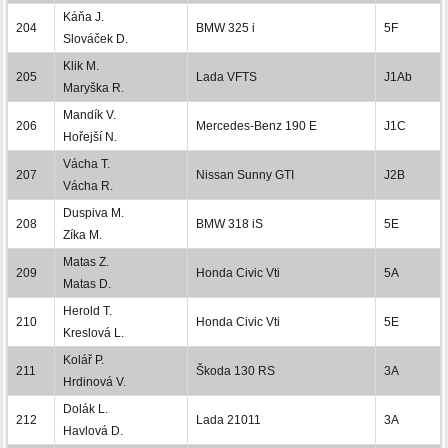
Káňa J.
204
BMW 325 i
5F
Slováček D.
Klik M.
205
Lada VFTS
J1Ab
Maryška R.
Mandík V.
206
Mercedes-Benz 190 E
J1C
Hořejší N.
Vácha T.
207
Nissan Sunny GTI
J2B
Vácha R.
Duspiva M.
208
BMW 318 iS
5E
Zíka M.
Matas Z.
209
Honda Civic Vti
5A
Matas D.
Herold T.
210
Honda Civic Vti
5E
Kreslová L.
Kolář P.
211
Škoda 130 RS
3A
Hrdinová V.
Dolák L.
212
Lada 21011
3A
Havlová D.