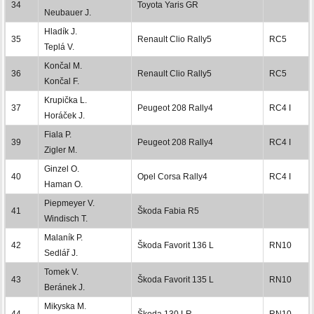
34
Toyota Yaris GR
Neubauer J.
Hladík J.
35
Renault Clio Rally5
RC5
Teplá V.
Končal M.
36
Renault Clio Rally5
RC5
Končal F.
Krupička L.
37
Peugeot 208 Rally4
RC4 I
Horáček J.
Fiala P.
39
Peugeot 208 Rally4
RC4 I
Zigler M.
Ginzel O.
40
Opel Corsa Rally4
RC4 I
Haman O.
Piepmeyer V.
41
Škoda Fabia R5
Windisch T.
Malaník P.
42
Škoda Favorit 136 L
RN10
Sedlář J.
Tomek V.
43
Škoda Favorit 135 L
RN10
Beránek J.
Mikyska M.
44
Škoda 130 LR
RN10