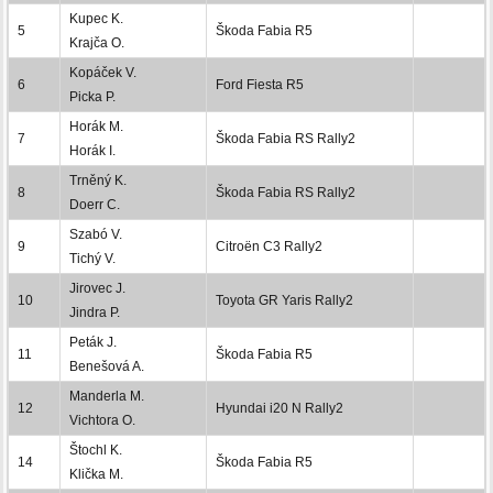
Kupec K.
5
Škoda Fabia R5
Krajča O.
Kopáček V.
6
Ford Fiesta R5
Picka P.
Horák M.
7
Škoda Fabia RS Rally2
Horák I.
Trněný K.
8
Škoda Fabia RS Rally2
Doerr C.
Szabó V.
9
Citroën C3 Rally2
Tichý V.
Jirovec J.
10
Toyota GR Yaris Rally2
Jindra P.
Peták J.
11
Škoda Fabia R5
Benešová A.
Manderla M.
12
Hyundai i20 N Rally2
Vichtora O.
Štochl K.
14
Škoda Fabia R5
Klička M.