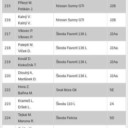
Přikryl M.
215
Nissan Sunny GTI
J2B
Pelikán J.
Kalný V.
216
Nissan Sunny GTI
J2B
Kalný V.
Vítovec P.
217
Škoda Favorit 136 L
J2Aa
Vítovec P.
Patejdl M.
218
Škoda Favorit 136 L
J2Aa
Vlček D.
Kovář D.
219
Škoda Favorit 136 L
J2Aa
Klokočník T.
Dlouhý A.
220
Škoda Favorit 136 L
J2Aa
Martásek D.
Hora Z.
222
Seat Ibiza Gti
5E
Bařina M.
Krameš L.
223
Škoda 110 L
2A
Eršek L.
Tejkal M.
224
Škoda Felicia
5D
Maruna R.