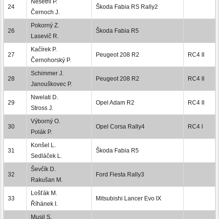
Nešetřil P.
24
Škoda Fabia RS Rally2
Černoch J.
Pokorný Z.
26
Škoda Fabia R5
Lasevič R.
Kačírek P.
27
Peugeot 208 R2
RC4 II
Černohorský P.
Schimmer J.
28
Peugeot 208 R2
RC4 II
Janouškovec P.
Nwelati D.
29
Opel Adam R2
RC4 II
Stross J.
Výborný O.
30
Opel Corsa Rally4
RC4 I
Polák P.
Konšel L.
31
Škoda Fabia R5
Sedláček L.
Ševčík D.
32
Ford Fiesta Rally3
Rakušan M.
Lošťák M.
33
Mitsubishi Lancer Evo IX
Říhánek I.
Musil S.