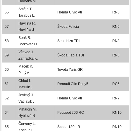
Hovorka M.
Směja T.
55
Honda Civic Vti
RN6
Tarabus L.
Havlišta R.
57
Škoda Felicia
RN6
Havlišta J.
Benš R.
58
Seat Ibiza TDI
RN8
Borkovec D.
Vítovec J.
59
Škoda Fabia TDI
RN8
Zahrádka K.
Macek K.
60
Toyota Yaris GR
Pilný A.
Chlud I.
61
Renault Clio Rally5
RC5
Matulík J.
Jevický J.
62
Honda Civic Vti
RN7
Václavík J.
Mihalčin M.
64
Peugeot 206 RC
RN10
Hýblová N.
Červený L.
65
Škoda 130 LR
RN10
Kocour T.