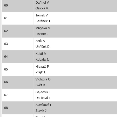
Daňhel V.
60
Osička V.
Tomek V.
61
Beránek J.
Mikyska M.
62
Fischer J.
Zelík A.
63
Uhříček D.
Kolář M.
64
Kubala J.
Hlavatý P.
65
Pfajfr T.
Vichtora O.
66
Světlík J.
Gajdošík T.
67
Dalíková I.
Slavíková E.
68
Slavík J.