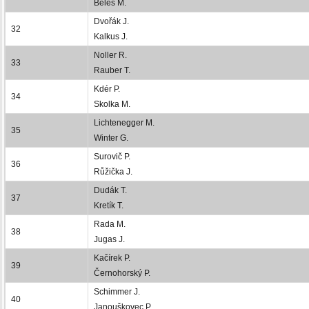
Beleš M.
Dvořák J.
32
Kalkus J.
Noller R.
33
Rauber T.
Kdér P.
34
Skolka M.
Lichtenegger M.
35
Winter G.
Surovič P.
36
Růžička J.
Dudák T.
37
Kretík T.
Rada M.
38
Jugas J.
Kačírek P.
39
Černohorský P.
Schimmer J.
40
Janouškovec P.