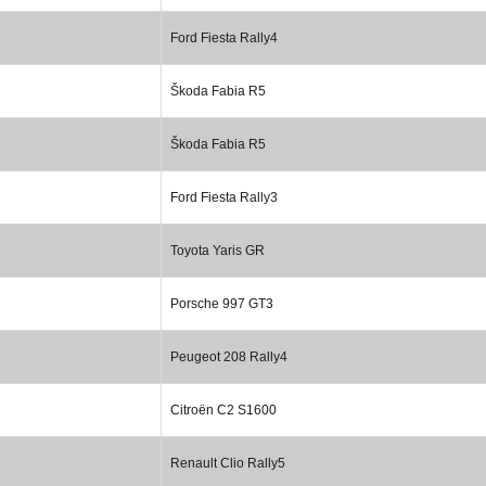
Ford Fiesta Rally4
Škoda Fabia R5
Škoda Fabia R5
Ford Fiesta Rally3
Toyota Yaris GR
Porsche 997 GT3
Peugeot 208 Rally4
Citroën C2 S1600
Renault Clio Rally5