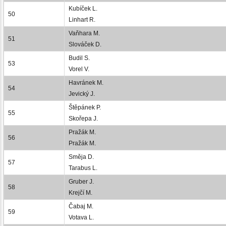
Kubíček L.
50
Linhart R.
Vaňhara M.
51
Slováček D.
Budil S.
53
Vorel V.
Havránek M.
54
Jevický J.
Štěpánek P.
55
Skořepa J.
Pražák M.
56
Pražák M.
Směja D.
57
Tarabus L.
Gruber J.
58
Krejčí M.
Čabaj M.
59
Votava L.