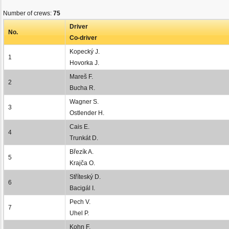
Number of crews:
75
Driver
No.
Co-driver
Kopecký J.
1
Hovorka J.
Mareš F.
2
Bucha R.
Wagner S.
3
Ostlender H.
Cais E.
4
Trunkát D.
Březík A.
5
Krajča O.
Stříteský D.
6
Bacigál I.
Pech V.
7
Uhel P.
Kohn F.