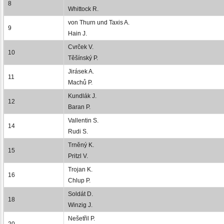
8
Whittock R.
von Thurn und Taxis A.
9
Hain J.
Cvrček V.
10
Těšínský P.
Jirásek A.
11
Machů P.
Kundlák J.
12
Baran P.
Vallentin S.
14
Rudi S.
Trněný K.
15
Pritzl V.
Trojan K.
16
Chlup P.
Soldát D.
18
Winzig J.
Nešetřil P.
20