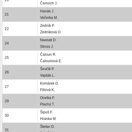
Černoch J.
Hanák J.
21
Večerka M.
Zedník P.
22
Zedníková O.
Nwelati D.
24
Stross J.
Čaloun R.
25
Čalounová E.
Ševčík P.
26
Vajdák L.
Komárek D.
27
Fillová K.
Ocelka F.
29
Plachý T.
Šipoš F.
30
Hranka M.
Štefan D.
31