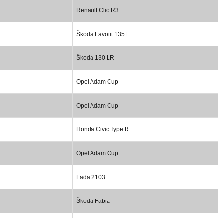
Renault Clio R3
Škoda Favorit 135 L
Škoda 130 LR
Opel Adam Cup
Opel Adam Cup
Honda Civic Type R
Opel Adam Cup
Lada 2103
Škoda Fabia