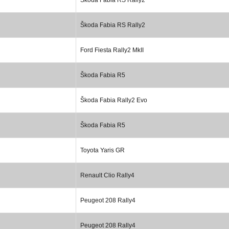
Škoda Fabia RS Rally2
Ford Fiesta Rally2 MkII
Škoda Fabia R5
Škoda Fabia Rally2 Evo
Škoda Fabia R5
Toyota Yaris GR
Renault Clio Rally4
Peugeot 208 Rally4
Peugeot 208 Rally4