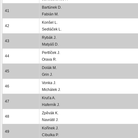
Bartúnek D.
41
Fabián M.
Konšel L.
42
Sedláček L.
Rybák J.
43
Matyáš D.
Pertlíček J.
44
Orava R.
Dolák M.
45
Grin J.
Vonka J.
46
Michálek J.
Kruťa A.
47
Haferník J.
Zpěvák K.
48
Navrátil J.
Kořínek J.
49
Cibulka P.