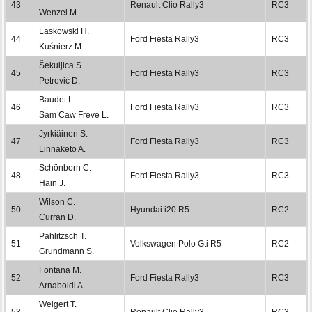
43
Renault Clio Rally3
RC3
Wenzel M.
Laskowski H.
44
Ford Fiesta Rally3
RC3
Kuśnierz M.
Šekuljica S.
45
Ford Fiesta Rally3
RC3
Petrović D.
Baudet L.
46
Ford Fiesta Rally3
RC3
Sam Caw Freve L.
Jyrkiäinen S.
47
Ford Fiesta Rally3
RC3
Linnaketo A.
Schönborn C.
48
Ford Fiesta Rally3
RC3
Hain J.
Wilson C.
50
Hyundai i20 R5
RC2
Curran D.
Pahlitzsch T.
51
Volkswagen Polo Gti R5
RC2
Grundmann S.
Fontana M.
52
Ford Fiesta Rally3
RC3
Arnaboldi A.
Weigert T.
53
Renault Clio Rally3
RC3