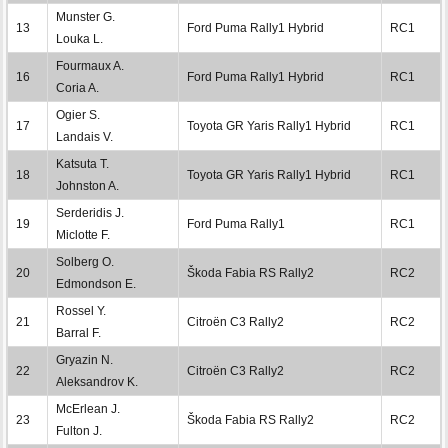
Munster G.
13
Ford Puma Rally1 Hybrid
RC1
Louka L.
Fourmaux A.
16
Ford Puma Rally1 Hybrid
RC1
Coria A.
Ogier S.
17
Toyota GR Yaris Rally1 Hybrid
RC1
Landais V.
Katsuta T.
18
Toyota GR Yaris Rally1 Hybrid
RC1
Johnston A.
Serderidis J.
19
Ford Puma Rally1
RC1
Miclotte F.
Solberg O.
20
Škoda Fabia RS Rally2
RC2
Edmondson E.
Rossel Y.
21
Citroën C3 Rally2
RC2
Barral F.
Gryazin N.
22
Citroën C3 Rally2
RC2
Aleksandrov K.
McErlean J.
23
Škoda Fabia RS Rally2
RC2
Fulton J.