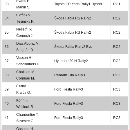
Evans E.
33
Toyota GR Yaris Rally1 Hybrid
RC1
Martin S.
Cvrček V.
34
Škoda Fabia RS Rally2
RC2
Těšínský P.
Nešetřil P.
35
Škoda Fabia RS Rally2
RC2
Černoch J.
Díaz Aboitiz M.
36
Škoda Fabia Rally2 Evo
RC2
Sanjuán D.
Vossen H.
37
Hyundai i20 N Rally2
RC2
Scholtalbers H.
Chatillon M.
38
Renault Clio Rally3
RC3
Cornuau M.
Černý J.
39
Ford Fiesta Rally3
RC3
Krajča O.
Kohn F.
40
Ford Fiesta Rally3
RC3
Whittock R.
Charpentier T.
41
Ford Fiesta Rally3
RC3
Silvestre C.
Gassner H.