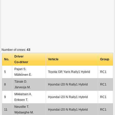
Number of crews:
43
Driver
No.
Vehicle
Group
Co-driver
Pajari S.
5
Toyota GR Yaris Rally1 Hybrid
RC1
Mälkönen E.
Tänak O.
8
Hyundai i20 N Rally1 Hybrid
RC1
Järveoja M.
Mikkelsen A.
9
Hyundai i20 N Rally1 Hybrid
RC1
Eriksen T.
Neuville T.
11
Hyundai i20 N Rally1 Hybrid
RC1
Wydaeghe M.