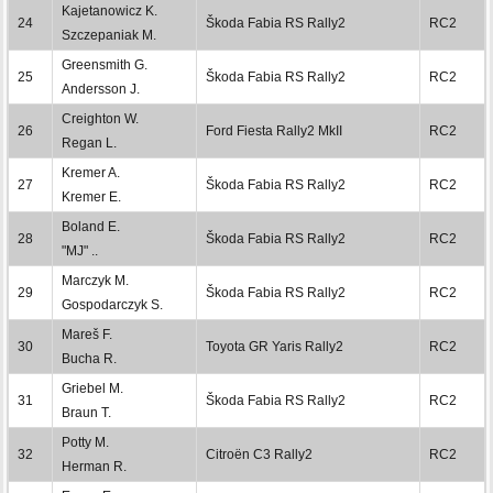
Kajetanowicz K.
24
Škoda Fabia RS Rally2
RC2
Szczepaniak M.
Greensmith G.
25
Škoda Fabia RS Rally2
RC2
Andersson J.
Creighton W.
26
Ford Fiesta Rally2 MkII
RC2
Regan L.
Kremer A.
27
Škoda Fabia RS Rally2
RC2
Kremer E.
Boland E.
28
Škoda Fabia RS Rally2
RC2
"MJ" ..
Marczyk M.
29
Škoda Fabia RS Rally2
RC2
Gospodarczyk S.
Mareš F.
30
Toyota GR Yaris Rally2
RC2
Bucha R.
Griebel M.
31
Škoda Fabia RS Rally2
RC2
Braun T.
Potty M.
32
Citroën C3 Rally2
RC2
Herman R.