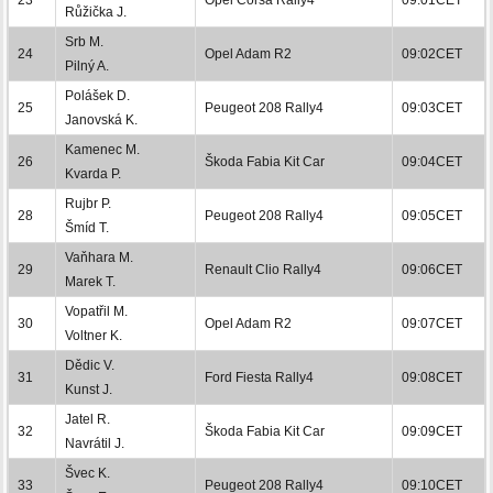
Růžička J.
Srb M.
24
Opel Adam R2
09:02CET
Pilný A.
Polášek D.
25
Peugeot 208 Rally4
09:03CET
Janovská K.
Kamenec M.
26
Škoda Fabia Kit Car
09:04CET
Kvarda P.
Rujbr P.
28
Peugeot 208 Rally4
09:05CET
Šmíd T.
Vaňhara M.
29
Renault Clio Rally4
09:06CET
Marek T.
Vopatřil M.
30
Opel Adam R2
09:07CET
Voltner K.
Dědic V.
31
Ford Fiesta Rally4
09:08CET
Kunst J.
Jatel R.
32
Škoda Fabia Kit Car
09:09CET
Navrátil J.
Švec K.
33
Peugeot 208 Rally4
09:10CET