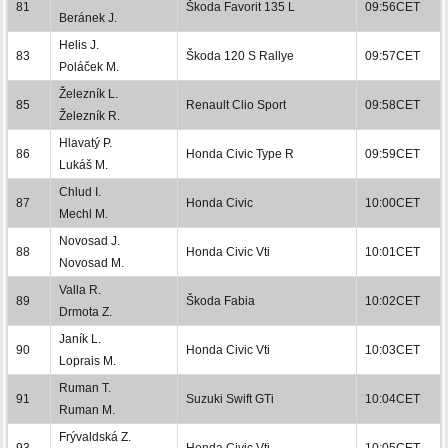
81
Škoda Favorit 135 L
09:56CET
Beránek J.
Helis J.
83
Škoda 120 S Rallye
09:57CET
Poláček M.
Železník L.
85
Renault Clio Sport
09:58CET
Železník R.
Hlavatý P.
86
Honda Civic Type R
09:59CET
Lukáš M.
Chlud I.
87
Honda Civic
10:00CET
Mechl M.
Novosad J.
88
Honda Civic Vti
10:01CET
Novosad M.
Valla R.
89
Škoda Fabia
10:02CET
Drmota Z.
Janík L.
90
Honda Civic Vti
10:03CET
Loprais M.
Ruman T.
91
Suzuki Swift GTi
10:04CET
Ruman M.
Frývaldská Z.
93
Honda Civic Vti
10:05CET