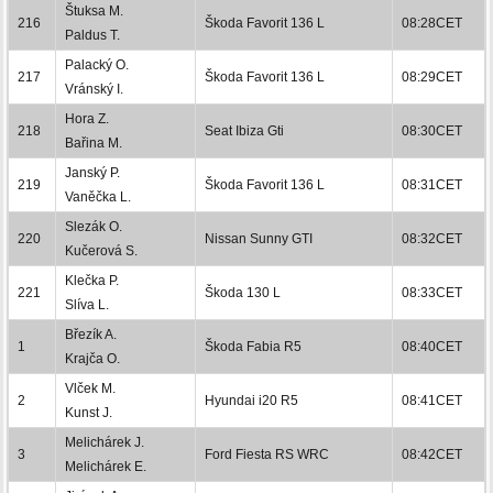
Štuksa M.
216
Škoda Favorit 136 L
08:28CET
Paldus T.
Palacký O.
217
Škoda Favorit 136 L
08:29CET
Vránský I.
Hora Z.
218
Seat Ibiza Gti
08:30CET
Bařina M.
Janský P.
219
Škoda Favorit 136 L
08:31CET
Vaněčka L.
Slezák O.
220
Nissan Sunny GTI
08:32CET
Kučerová S.
Klečka P.
221
Škoda 130 L
08:33CET
Slíva L.
Březík A.
1
Škoda Fabia R5
08:40CET
Krajča O.
Vlček M.
2
Hyundai i20 R5
08:41CET
Kunst J.
Melichárek J.
3
Ford Fiesta RS WRC
08:42CET
Melichárek E.