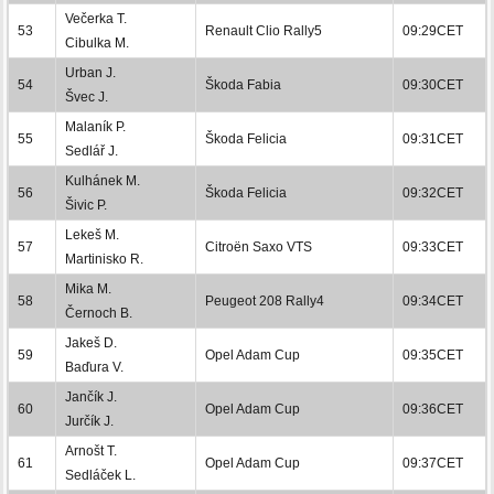
Večerka T.
53
Renault Clio Rally5
09:29CET
Cibulka M.
Urban J.
54
Škoda Fabia
09:30CET
Švec J.
Malaník P.
55
Škoda Felicia
09:31CET
Sedlář J.
Kulhánek M.
56
Škoda Felicia
09:32CET
Šivic P.
Lekeš M.
57
Citroën Saxo VTS
09:33CET
Martinisko R.
Mika M.
58
Peugeot 208 Rally4
09:34CET
Černoch B.
Jakeš D.
59
Opel Adam Cup
09:35CET
Baďura V.
Jančík J.
60
Opel Adam Cup
09:36CET
Jurčík J.
Arnošt T.
61
Opel Adam Cup
09:37CET
Sedláček L.