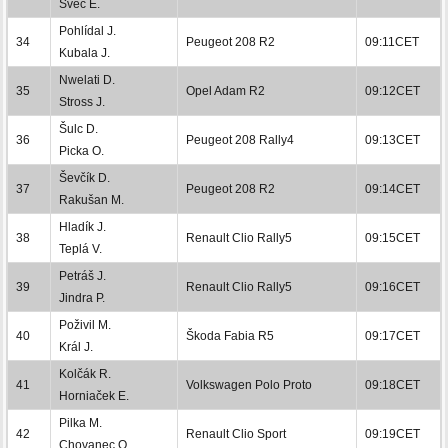
Švec E.
Pohlídal J.
34
Peugeot 208 R2
09:11CET
Kubala J.
Nwelati D.
35
Opel Adam R2
09:12CET
Stross J.
Šulc D.
36
Peugeot 208 Rally4
09:13CET
Picka O.
Ševčík D.
37
Peugeot 208 R2
09:14CET
Rakušan M.
Hladík J.
38
Renault Clio Rally5
09:15CET
Teplá V.
Petráš J.
39
Renault Clio Rally5
09:16CET
Jindra P.
Poživil M.
40
Škoda Fabia R5
09:17CET
Král J.
Kolčák R.
41
Volkswagen Polo Proto
09:18CET
Horniaček E.
Pilka M.
42
Renault Clio Sport
09:19CET
Chovanec O.