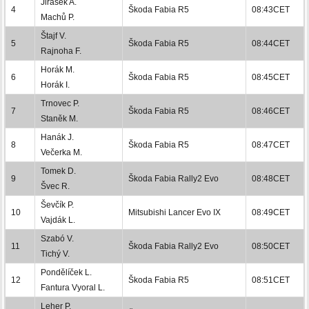
Jirásek A.
4
Škoda Fabia R5
08:43CET
Machů P.
Štajf V.
5
Škoda Fabia R5
08:44CET
Rajnoha F.
Horák M.
6
Škoda Fabia R5
08:45CET
Horák I.
Trnovec P.
7
Škoda Fabia R5
08:46CET
Staněk M.
Hanák J.
8
Škoda Fabia R5
08:47CET
Večerka M.
Tomek D.
9
Škoda Fabia Rally2 Evo
08:48CET
Švec R.
Ševčík P.
10
Mitsubishi Lancer Evo IX
08:49CET
Vajdák L.
Szabó V.
11
Škoda Fabia Rally2 Evo
08:50CET
Tichý V.
Pondělíček L.
12
Škoda Fabia R5
08:51CET
Fantura Vyoral L.
Leher P.