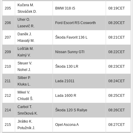
Kučera M.
205
BMW 318 iS
08:19CET
Slováček D.
Uher O.
206
Ford Escort RS Cosworth
08:20CET
Lasevič R.
Daněk J.
207
Škoda Favorit 136 L
08:21CET
Hlavatý M.
Lošťák M.
209
Nissan Sunny GTI
08:22CET
Kalný V.
Steuer V.
210
Škoda 130 LR
08:23CET
Nohel J.
Silber P.
211
Lada 21011
08:24CET
Kluka L.
Mikel V.
212
Lada 1600 R
08:25CET
Chludil Š.
Carbol T.
214
Škoda 120 S Rallye
08:26CET
Smrčková K.
Jirátko K.
215
Opel Ascona A
08:27CET
Potužník J.