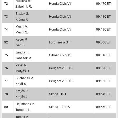
Růžička R.
72
Honda Civic Vti
09:47CET
Zábojník R.
Blažek S.
73
Honda Civic Vti
09:48CET
Krčma P.
Mechl V.
74
Honda Civic Vti
09:49CET
Mechl S.
Kecer P.
92
Ford Fiesta ST
09:50CET
Ivan S.
Janota T.
75
Citroën C2 VTS
09:51CET
Jonášek M.
Pavič P.
76
Peugeot 206 XS
09:52CET
Matyáš D.
Suchánek P.
77
Peugeot 206 XS
09:53CET
Kolář M.
Krajča P.
78
Škoda 110 L
09:54CET
Krajča J.
Hejtmánek P.
80
Škoda 130 RS
09:55CET
Tarabus L.
Tomek V.