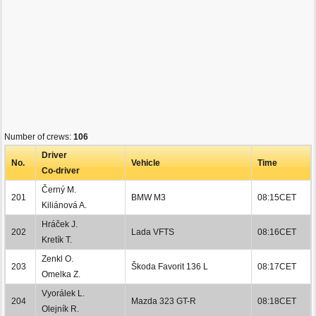
Number of crews:
106
Driver
No.
Vehicle
Time
Co-driver
Černý M.
201
BMW M3
08:15CET
Kiliánová A.
Hráček J.
202
Lada VFTS
08:16CET
Kretík T.
Zenkl O.
203
Škoda Favorit 136 L
08:17CET
Omelka Z.
Vyorálek L.
204
Mazda 323 GT-R
08:18CET
Olejník R.