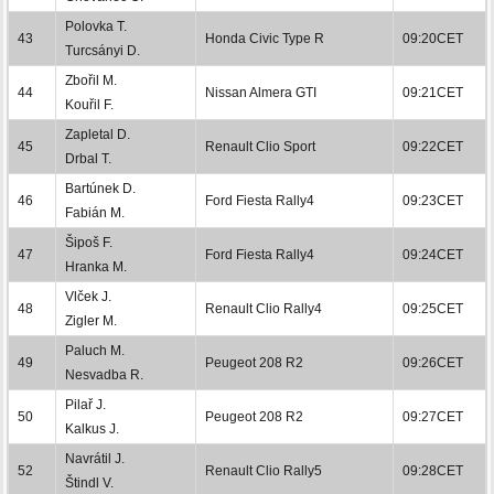
Polovka T.
43
Honda Civic Type R
09:20CET
Turcsányi D.
Zbořil M.
44
Nissan Almera GTI
09:21CET
Kouřil F.
Zapletal D.
45
Renault Clio Sport
09:22CET
Drbal T.
Bartúnek D.
46
Ford Fiesta Rally4
09:23CET
Fabián M.
Šipoš F.
47
Ford Fiesta Rally4
09:24CET
Hranka M.
Vlček J.
48
Renault Clio Rally4
09:25CET
Zigler M.
Paluch M.
49
Peugeot 208 R2
09:26CET
Nesvadba R.
Pilař J.
50
Peugeot 208 R2
09:27CET
Kalkus J.
Navrátil J.
52
Renault Clio Rally5
09:28CET
Štindl V.