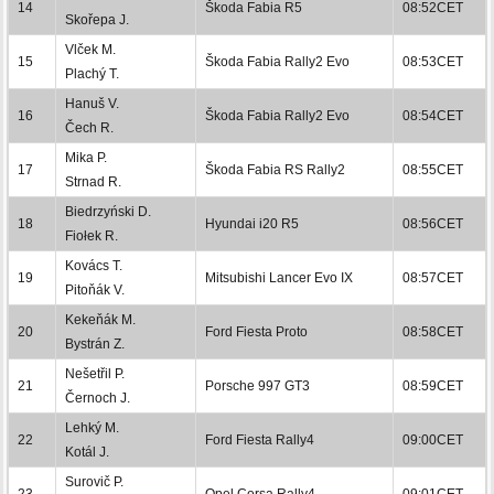
14
Škoda Fabia R5
08:52CET
Skořepa J.
Vlček M.
15
Škoda Fabia Rally2 Evo
08:53CET
Plachý T.
Hanuš V.
16
Škoda Fabia Rally2 Evo
08:54CET
Čech R.
Mika P.
17
Škoda Fabia RS Rally2
08:55CET
Strnad R.
Biedrzyński D.
18
Hyundai i20 R5
08:56CET
Fiołek R.
Kovács T.
19
Mitsubishi Lancer Evo IX
08:57CET
Pitoňák V.
Kekeňák M.
20
Ford Fiesta Proto
08:58CET
Bystrán Z.
Nešetřil P.
21
Porsche 997 GT3
08:59CET
Černoch J.
Lehký M.
22
Ford Fiesta Rally4
09:00CET
Kotál J.
Surovič P.
23
Opel Corsa Rally4
09:01CET