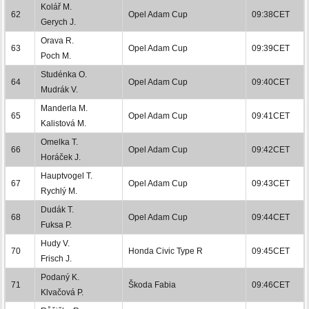
Kolář M.
62
Opel Adam Cup
09:38CET
Gerych J.
Orava R.
63
Opel Adam Cup
09:39CET
Poch M.
Studénka O.
64
Opel Adam Cup
09:40CET
Mudrák V.
Manderla M.
65
Opel Adam Cup
09:41CET
Kalistová M.
Omelka T.
66
Opel Adam Cup
09:42CET
Horáček J.
Hauptvogel T.
67
Opel Adam Cup
09:43CET
Rychlý M.
Dudák T.
68
Opel Adam Cup
09:44CET
Fuksa P.
Hudy V.
70
Honda Civic Type R
09:45CET
Frisch J.
Podaný K.
71
Škoda Fabia
09:46CET
Klvačová P.