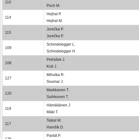
110
Poch M.
Hejhal P.
114
Hejhal M.
Jurečka P.
115
Jurečka P.
Schindelegger L.
109
Schindelegger H.
Petrášek J.
108
Král J.
Mihulka R.
127
Soumar J.
Markkanen T.
120
Suihkonen T.
Hämäläinen J.
119
Mäki T.
Tejkal M.
117
Hamšík D.
Pavlát P.
125