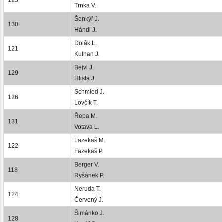
Trnka V.
Šenkýř J.
130
Hándl J.
Dolák L.
121
Kulhan J.
Bejvl J.
129
Hlista J.
Schmied J.
126
Lovčík T.
Řepa M.
131
Votava L.
Fazekaš M.
122
Fazekaš P.
Berger V.
118
Ryšánek P.
Neruda T.
124
Červený J.
Šimánko J.
128