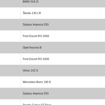
BMW 318 iS
Škoda 130 LR
Subaru Impreza 555
Ford Escort RS 2000
Opel Ascona B
Ford Escort RS 2000
Volvo 142 S
Mercedes-Benz 190 E
Subaru Impreza 555
Toyota Celica GT Four