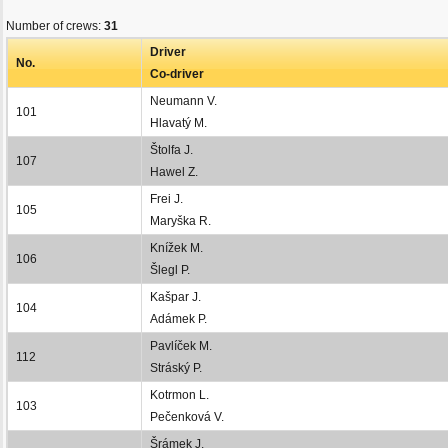
Number of crews:
31
Driver
No.
Co-driver
Neumann V.
101
Hlavatý M.
Štolfa J.
107
Hawel Z.
Frei J.
105
Maryška R.
Knížek M.
106
Šlegl P.
Kašpar J.
104
Adámek P.
Pavlíček M.
112
Stráský P.
Kotrmon L.
103
Pečenková V.
Šrámek J.