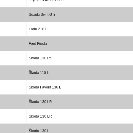
Suzuki Swift GTi
Lada 21011
Ford Fiesta
Škoda 130 RS
Škoda 110 L
Škoda Favorit 136 L
Škoda 130 LR
Škoda 130 LR
Škoda 130 L