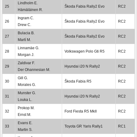
Lindholm E.
25
Škoda Fabia Rally2 Evo
RC2
Hämäläinen R.
Ingram C.
26
Škoda Fabia Rally2 Evo
RC2
Drew C.
Bulacia B.
27
Škoda Fabia Rally2 Evo
RC2
Martí M.
Linnamäe G.
28
Volkswagen Polo Gti R5
RC2
Morgan J.
Zaldivar F.
29
Hyundai i20 N Rally2
RC2
Der Ohannesian M.
Gill G.
30
Škoda Fabia R5
RC2
Morales G.
Munster G.
31
Hyundai i20 N Rally2
RC2
Louka L.
Prokop M.
32
Ford Fiesta R5 MkII
RC2
Ernst M.
Evans E.
33
Toyota GR Yaris Rally1
RC1
Martin S.