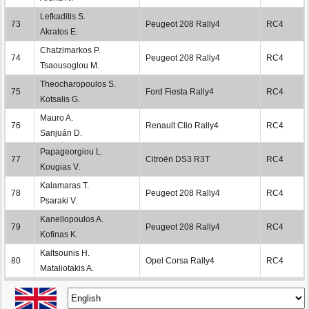
Lefkaditis S.
73
Peugeot 208 Rally4
RC4
Akratos E.
Chatzimarkos P.
74
Peugeot 208 Rally4
RC4
Tsaousoglou M.
Theocharopoulos S.
75
Ford Fiesta Rally4
RC4
Kotsalis G.
Mauro A.
76
Renault Clio Rally4
RC4
Sanjuán D.
Papageorgiou L.
77
Citroën DS3 R3T
RC4
Kougias V.
Kalamaras T.
78
Peugeot 208 Rally4
RC4
Psaraki V.
Kanellopoulos A.
79
Peugeot 208 Rally4
RC4
Kofinas K.
Kaltsounis H.
80
Opel Corsa Rally4
RC4
Mataliotakis A.