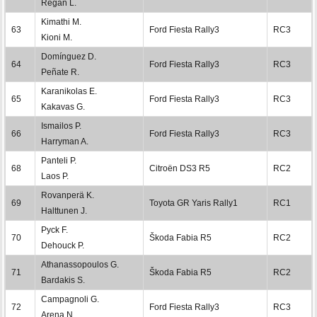
Regan L.
Kimathi M.
63
Ford Fiesta Rally3
RC3
Kioni M.
Domínguez D.
64
Ford Fiesta Rally3
RC3
Peñate R.
Karanikolas E.
65
Ford Fiesta Rally3
RC3
Kakavas G.
Ismailos P.
66
Ford Fiesta Rally3
RC3
Harryman A.
Panteli P.
68
Citroën DS3 R5
RC2
Laos P.
Rovanperä K.
69
Toyota GR Yaris Rally1
RC1
Halttunen J.
Pyck F.
70
Škoda Fabia R5
RC2
Dehouck P.
Athanassopoulos G.
71
Škoda Fabia R5
RC2
Bardakis S.
Campagnoli G.
72
Ford Fiesta Rally3
RC3
Arena N.