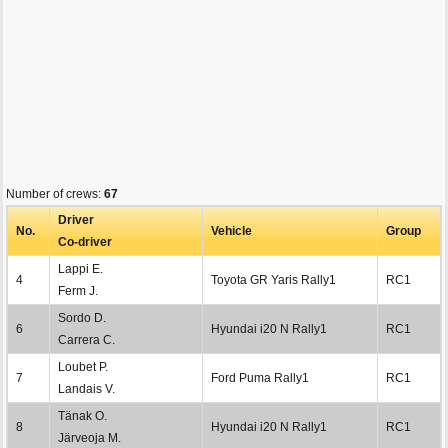
Number of crews:
67
Driver
No.
Vehicle
Group
Co-driver
Lappi E.
4
Toyota GR Yaris Rally1
RC1
Ferm J.
Sordo D.
6
Hyundai i20 N Rally1
RC1
Carrera C.
Loubet P.
7
Ford Puma Rally1
RC1
Landais V.
Tänak O.
8
Hyundai i20 N Rally1
RC1
Järveoja M.