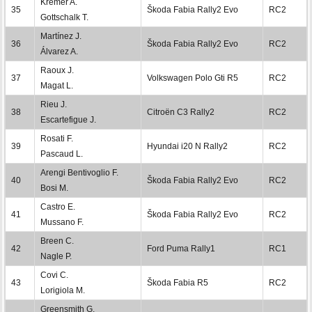
Kremer A.
35
Škoda Fabia Rally2 Evo
RC2
Gottschalk T.
Martínez J.
36
Škoda Fabia Rally2 Evo
RC2
Álvarez A.
Raoux J.
37
Volkswagen Polo Gti R5
RC2
Magat L.
Rieu J.
38
Citroën C3 Rally2
RC2
Escartefigue J.
Rosati F.
39
Hyundai i20 N Rally2
RC2
Pascaud L.
Arengi Bentivoglio F.
40
Škoda Fabia Rally2 Evo
RC2
Bosi M.
Castro E.
41
Škoda Fabia Rally2 Evo
RC2
Mussano F.
Breen C.
42
Ford Puma Rally1
RC1
Nagle P.
Covi C.
43
Škoda Fabia R5
RC2
Lorigiola M.
Greensmith G.