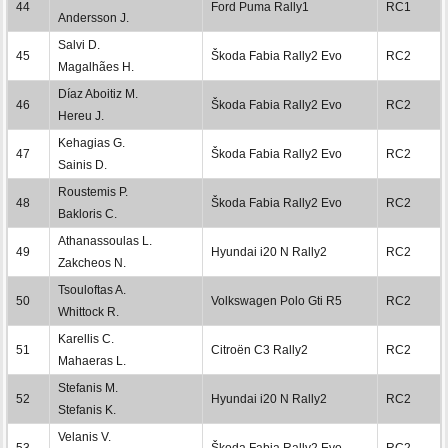
44
Ford Puma Rally1
RC1
Andersson J.
Salvi D.
45
Škoda Fabia Rally2 Evo
RC2
Magalhães H.
Díaz Aboitiz M.
46
Škoda Fabia Rally2 Evo
RC2
Hereu J.
Kehagias G.
47
Škoda Fabia Rally2 Evo
RC2
Sainis D.
Roustemis P.
48
Škoda Fabia Rally2 Evo
RC2
Bakloris C.
Athanassoulas L.
49
Hyundai i20 N Rally2
RC2
Zakcheos N.
Tsouloftas A.
50
Volkswagen Polo Gti R5
RC2
Whittock R.
Karellis C.
51
Citroën C3 Rally2
RC2
Mahaeras L.
Stefanis M.
52
Hyundai i20 N Rally2
RC2
Stefanis K.
Velanis V.
53
Škoda Fabia Rally2 Evo
RC2