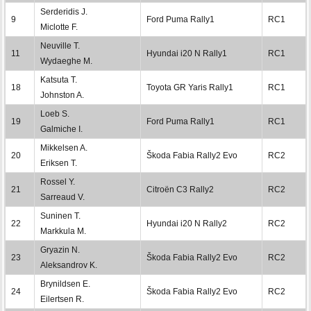
Serderidis J.
9
Ford Puma Rally1
RC1
Miclotte F.
Neuville T.
11
Hyundai i20 N Rally1
RC1
Wydaeghe M.
Katsuta T.
18
Toyota GR Yaris Rally1
RC1
Johnston A.
Loeb S.
19
Ford Puma Rally1
RC1
Galmiche I.
Mikkelsen A.
20
Škoda Fabia Rally2 Evo
RC2
Eriksen T.
Rossel Y.
21
Citroën C3 Rally2
RC2
Sarreaud V.
Suninen T.
22
Hyundai i20 N Rally2
RC2
Markkula M.
Gryazin N.
23
Škoda Fabia Rally2 Evo
RC2
Aleksandrov K.
Brynildsen E.
24
Škoda Fabia Rally2 Evo
RC2
Eilertsen R.