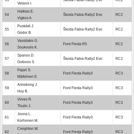
Velanis I.
Halkias E.
54
Škoda Fabia Rally2 Evo
RC2
Vigkos A.
Puskádi J.
55
Škoda Fabia Rally2 Evo
RC2
Gódor B.
Vassilakis G.
56
Ford Fiesta R5
RC2
Soukoulis K.
Spanos D.
57
Škoda Fabia Rally2 Evo
RC2
Gotovos S.
Pajari S.
58
Ford Fiesta Rally3
RC3
Mälkönen E.
Armstrong J.
59
Ford Fiesta Rally3
RC3
Hoy B.
Virves R.
60
Ford Fiesta Rally3
RC3
Thulin J.
Joona L.
61
Ford Fiesta Rally3
RC3
Korhonen M.
Creighton W.
62
Ford Fiesta Rally3
RC3