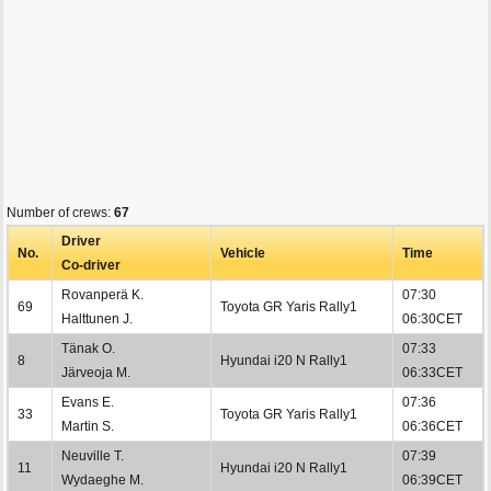
Number of crews:
67
Driver
No.
Vehicle
Time
Co-driver
Rovanperä K.
07:30
69
Toyota GR Yaris Rally1
Halttunen J.
06:30CET
Tänak O.
07:33
8
Hyundai i20 N Rally1
Järveoja M.
06:33CET
Evans E.
07:36
33
Toyota GR Yaris Rally1
Martin S.
06:36CET
Neuville T.
07:39
11
Hyundai i20 N Rally1
Wydaeghe M.
06:39CET