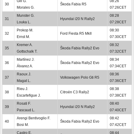
Gill G.
08:26
30
Škoda Fabia R5
Morales G.
07:26CET
Munster G.
08:28
31
Hyundai i20 N Rally2
Louka L.
07:28CET
Prokop M.
08:30
32
Ford Fiesta R5 MkII
Ernst M.
07:30CET
Kremer A.
08:32
35
Škoda Fabia Rally2 Evo
Gottschalk T.
07:32CET
Martínez J.
08:34
36
Škoda Fabia Rally2 Evo
Álvarez A.
07:34CET
Raoux J.
08:36
37
Volkswagen Polo Gti R5
Magat L.
07:36CET
Rieu J.
08:38
38
Citroën C3 Rally2
Escartefigue J.
07:38CET
Rosati F.
08:40
39
Hyundai i20 N Rally2
Pascaud L.
07:40CET
Arengi Bentivoglio F.
08:42
40
Škoda Fabia Rally2 Evo
Bosi M.
07:42CET
Castro E.
08:44