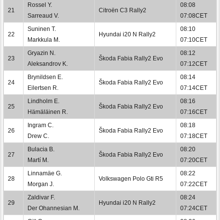
Rossel Y.
08:08
21
Citroën C3 Rally2
Sarreaud V.
07:08CET
Suninen T.
08:10
22
Hyundai i20 N Rally2
Markkula M.
07:10CET
Gryazin N.
08:12
23
Škoda Fabia Rally2 Evo
Aleksandrov K.
07:12CET
Brynildsen E.
08:14
24
Škoda Fabia Rally2 Evo
Eilertsen R.
07:14CET
Lindholm E.
08:16
25
Škoda Fabia Rally2 Evo
Hämäläinen R.
07:16CET
Ingram C.
08:18
26
Škoda Fabia Rally2 Evo
Drew C.
07:18CET
Bulacia B.
08:20
27
Škoda Fabia Rally2 Evo
Martí M.
07:20CET
Linnamäe G.
08:22
28
Volkswagen Polo Gti R5
Morgan J.
07:22CET
Zaldivar F.
08:24
29
Hyundai i20 N Rally2
Der Ohannesian M.
07:24CET