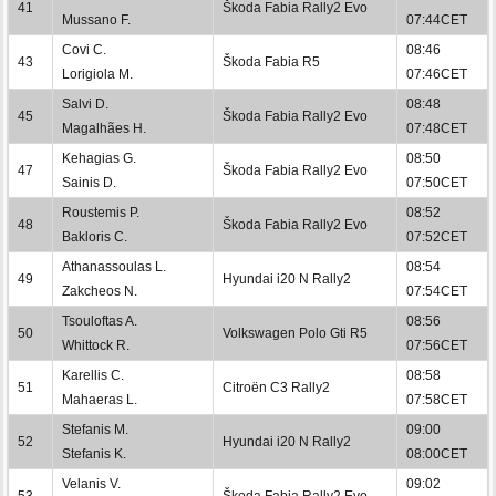
41
Škoda Fabia Rally2 Evo
Mussano F.
07:44CET
Covi C.
08:46
43
Škoda Fabia R5
Lorigiola M.
07:46CET
Salvi D.
08:48
45
Škoda Fabia Rally2 Evo
Magalhães H.
07:48CET
Kehagias G.
08:50
47
Škoda Fabia Rally2 Evo
Sainis D.
07:50CET
Roustemis P.
08:52
48
Škoda Fabia Rally2 Evo
Bakloris C.
07:52CET
Athanassoulas L.
08:54
49
Hyundai i20 N Rally2
Zakcheos N.
07:54CET
Tsouloftas A.
08:56
50
Volkswagen Polo Gti R5
Whittock R.
07:56CET
Karellis C.
08:58
51
Citroën C3 Rally2
Mahaeras L.
07:58CET
Stefanis M.
09:00
52
Hyundai i20 N Rally2
Stefanis K.
08:00CET
Velanis V.
09:02
53
Škoda Fabia Rally2 Evo