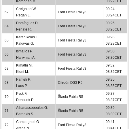
Korhonen M.
08:22CET
Creighton W.
09:24
62
Ford Fiesta Rally3
Regan L.
08:24CET
Domínguez D.
09:26
64
Ford Fiesta Rally3
Peñate R.
08:26CET
Karanikolas E.
09:28
65
Ford Fiesta Rally3
Kakavas G.
08:28CET
Ismailos P.
09:30
66
Ford Fiesta Rally3
Harryman A.
08:30CET
Kimathi M.
09:32
63
Ford Fiesta Rally3
Kioni M.
08:32CET
Panteli P.
09:35
68
Citroën DS3 R5
Laos P.
08:35CET
Pyck F.
09:37
70
Škoda Fabia R5
Dehouck P.
08:37CET
Athanassopoulos G.
09:39
71
Škoda Fabia R5
Bardakis S.
08:39CET
Campagnoli G.
09:41
72
Ford Fiesta Rally3
Arena N.
08:41CET