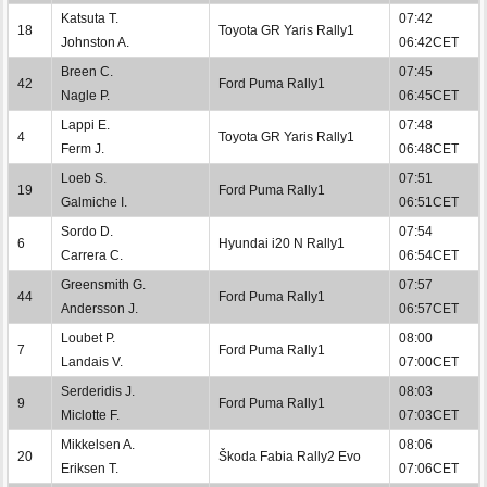
Katsuta T.
07:42
18
Toyota GR Yaris Rally1
Johnston A.
06:42CET
Breen C.
07:45
42
Ford Puma Rally1
Nagle P.
06:45CET
Lappi E.
07:48
4
Toyota GR Yaris Rally1
Ferm J.
06:48CET
Loeb S.
07:51
19
Ford Puma Rally1
Galmiche I.
06:51CET
Sordo D.
07:54
6
Hyundai i20 N Rally1
Carrera C.
06:54CET
Greensmith G.
07:57
44
Ford Puma Rally1
Andersson J.
06:57CET
Loubet P.
08:00
7
Ford Puma Rally1
Landais V.
07:00CET
Serderidis J.
08:03
9
Ford Puma Rally1
Miclotte F.
07:03CET
Mikkelsen A.
08:06
20
Škoda Fabia Rally2 Evo
Eriksen T.
07:06CET