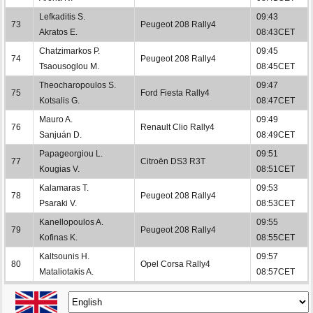
Lefkaditis S.
09:43
73
Peugeot 208 Rally4
Akratos E.
08:43CET
Chatzimarkos P.
09:45
74
Peugeot 208 Rally4
Tsaousoglou M.
08:45CET
Theocharopoulos S.
09:47
75
Ford Fiesta Rally4
Kotsalis G.
08:47CET
Mauro A.
09:49
76
Renault Clio Rally4
Sanjuán D.
08:49CET
Papageorgiou L.
09:51
77
Citroën DS3 R3T
Kougias V.
08:51CET
Kalamaras T.
09:53
78
Peugeot 208 Rally4
Psaraki V.
08:53CET
Kanellopoulos A.
09:55
79
Peugeot 208 Rally4
Kofinas K.
08:55CET
Kaltsounis H.
09:57
80
Opel Corsa Rally4
Mataliotakis A.
08:57CET