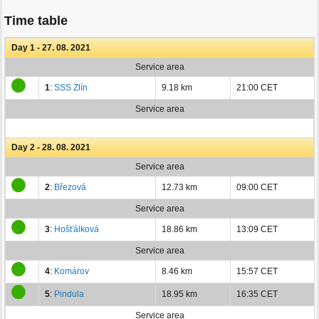
Time table
Day 1 - 27. 08. 2021
Service area
1
:
SSS Zlín
9.18 km
21:00 CET
Service area
Day 2 - 28. 08. 2021
Service area
2
:
Březová
12.73 km
09:00 CET
Service area
3
:
Hošťálková
18.86 km
13:09 CET
Service area
4
:
Komárov
8.46 km
15:57 CET
5
:
Pindula
18.95 km
16:35 CET
Service area