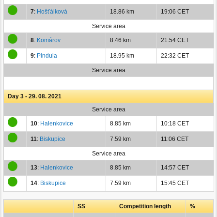
7
:
Hošťálková
18.86 km
19:06 CET
Service area
8
:
Komárov
8.46 km
21:54 CET
9
:
Pindula
18.95 km
22:32 CET
Service area
Day 3 - 29. 08. 2021
Service area
10
:
Halenkovice
8.85 km
10:18 CET
11
:
Biskupice
7.59 km
11:06 CET
Service area
13
:
Halenkovice
8.85 km
14:57 CET
14
:
Biskupice
7.59 km
15:45 CET
SS
Competition length
%