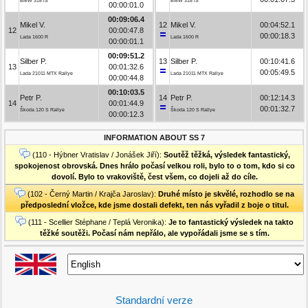
BMW 318 iS
BMW 318 iS
00:00:01.0
00:09:06.4
Mikel V.
12
Mikel V.
00:04:52.1
12
00:00:47.8
00:00:18.3
Lada 1600 R
Lada 1600 R
00:00:01.1
00:09:51.2
Silber P.
13
Silber P.
00:10:41.6
13
00:01:32.6
00:05:49.5
Lada 21011 MTX Rallye
Lada 21011 MTX Rallye
00:00:44.8
00:10:03.5
Petr P.
14
Petr P.
00:12:14.3
14
00:01:44.9
00:01:32.7
Škoda 120 S Rallye
Škoda 120 S Rallye
00:00:12.3
INFORMATION ABOUT SS 7
(110 - Hýbner Vratislav / Jonášek Jiří):
Soutěž těžká, výsledek fantastický,
spokojenost obrovská. Dnes hrálo počasí velkou roli, bylo to o tom, kdo si co
dovolí. Bylo to vrakoviště, čest všem, co dojeli až do cíle.
(102 - Černý Martin / Krajča Jaroslav):
Druhé místo je skvělé, rozhodlo se na
předposlední vložce, kde jsme dostali defekt, ten nás vyřadil z boje o titul.
(111 - Scellier Stéphane / Teplá Veronika):
Je to fantastický výsledek na takto
těžké soutěži. Počasí nám nepřálo, ale vypořádali jsme se s tím.
Standardní verze