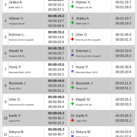
Jirátko A.
3
Hýbner V.
00:01:29.7
3
00:00:10.1
00:01:09.5
BMW 2002 TI
Peugeot 205 Gti
00:00:07.1
00:08:29.3
Hýbner V.
4
Jirátko A.
00:01:43.7
4
00:00:10.7
00:00:14.0
Peugeot 205 Gti
BMW 2002 TI
00:00:00.6
00:08:33.2
Kotrmon L.
5
Uher O.
00:01:45.0
5
00:00:14.6
00:00:01.3
Ford Escort RS Cosworth
Ford Escort RS Cosworth
00:00:03.9
00:08:39.3
Klepáč M.
6
Kotrmon L.
00:02:10.0
6
00:00:20.7
00:00:25.0
Peugeot 205 Gti
Ford Escort RS Cosworth
00:00:06.1
00:08:43.5
Hustý P.
7
Hustý P.
00:02:30.8
7
00:00:24.9
00:00:20.8
Mercedes-Benz 190 E
Mercedes-Benz 190 E
00:00:04.2
00:08:44.6
Bezemek J.
8
Bezemek J.
00:03:21.9
8
00:00:26.0
00:00:51.1
Škoda 130 L
Škoda 130 L
00:00:01.1
00:08:49.0
Uher O.
9
Klepáč M.
00:03:25.2
9
00:00:30.4
00:00:03.3
Ford Escort RS Cosworth
Peugeot 205 Gti
00:00:04.4
00:09:04.3
Karlík P.
10
Karlík P.
00:03:26.3
10
00:00:45.7
00:00:01.1
Lada VFTS
Lada VFTS
00:00:15.3
00:09:05.3
Sekyra M.
11
Sekyra M.
00:04:33.8
11
00:00:46.7
00:01:07.5