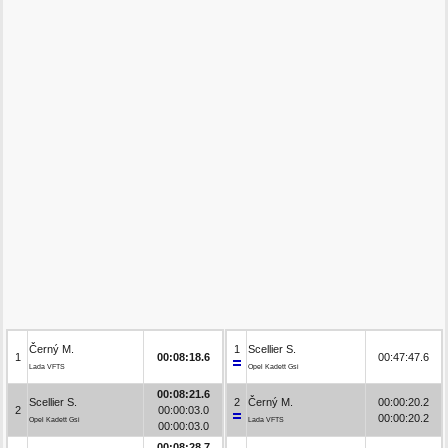
Černý M.
1
Scellier S.
1
00:08:18.6
00:47:47.6
Lada VFTS
Opel Kadett Gsi
00:08:21.6
Scellier S.
2
Černý M.
00:00:20.2
2
00:00:03.0
00:00:20.2
Opel Kadett Gsi
Lada VFTS
00:00:03.0
00:08:28.7