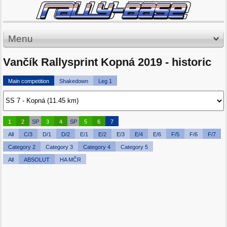
Menu
Vančík Rallysprint Kopná 2019 - historic
Main competition
Shakedown
Leg 1
1
2
SP
3
4
SP
5
6
7
All
C/3
D/1
D/2
E/1
E/2
E/3
E/4
E/6
F/5
F/6
F/7
Category 2
Category 3
Category 4
Category 5
All
ABSOLUT
HA MČR