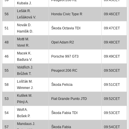
Kubala J.
Lešák R.
56
Honda Civic Type R
09:46CET
Lešáková V.
Novák D.
51
Škoda Octavia TDI
09:47CET
Hamšík D.
Mottl M.
48
Opel Adam R2
09:48CET
Vorel R.
Macek K.
46
Porsche 997 GT3
09:49CET
Baďura V.
Voldřich J.
55
Peugeot 206 RC
09:50CET
Brůžek T.
Lošťák M.
58
Škoda Felicia
09:51CET
Wimmer J.
Kutílek M.
53
Fiat Grande Punto JTD
09:52CET
Pilný A.
Wolf A.
54
Škoda Fabia TDI
09:53CET
Bošek P.
Mandaus J.
57
Škoda Fabia
09:54CET