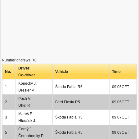
Number of crews:
70
Driver
No.
Vehicle
Time
Co-driver
Kopecký J.
1
Škoda Fabia R5
09:05CET
Dresler P.
Pech V.
2
Ford Fiesta R5
09:06CET
Uhel P.
Mareš F.
3
Škoda Fabia R5
09:07CET
Hloušek J.
Černý J.
5
Škoda Fabia R5
09:08CET
Černohorský P.