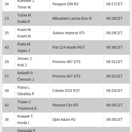
Kornhefr J.
34
Peugeot 208 R2
09:27CET
Triner M.
Tuček M.
23
Mitsubishi Lancer Evo IX
09:28CET
Dufek P.
Kraml M.
25
Subaru Impreza STI
09:29CET
Kraml M.
Rada M.
43
Fiat 124 Abarth RGT
09:30CET
Jugas J.
Jirovec J.
29
Porsche 997 GT3
09:31CET
Král J.
Nešetřil P.
27
Porsche 997 GT3
09:32CET
Černoch J.
Frána L.
49
Citroën DS3 R3T
09:33CET
Odvárka P.
Trojan J.
42
Renault Clio R3
09:34CET
Trojanová E.
Knápek T.
36
Opel Adam R2
09:35CET
Horák I.
Gargulák P.