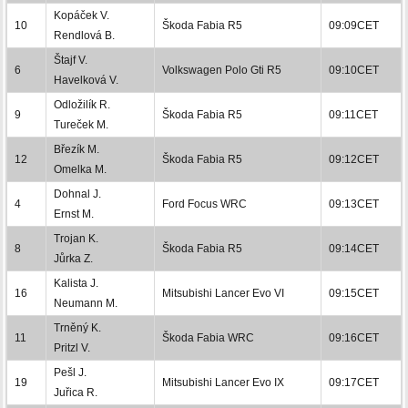
Kopáček V.
10
Škoda Fabia R5
09:09CET
Rendlová B.
Štajf V.
6
Volkswagen Polo Gti R5
09:10CET
Havelková V.
Odložilík R.
9
Škoda Fabia R5
09:11CET
Tureček M.
Březík M.
12
Škoda Fabia R5
09:12CET
Omelka M.
Dohnal J.
4
Ford Focus WRC
09:13CET
Ernst M.
Trojan K.
8
Škoda Fabia R5
09:14CET
Jůrka Z.
Kalista J.
16
Mitsubishi Lancer Evo VI
09:15CET
Neumann M.
Trněný K.
11
Škoda Fabia WRC
09:16CET
Pritzl V.
Pešl J.
19
Mitsubishi Lancer Evo IX
09:17CET
Juřica R.