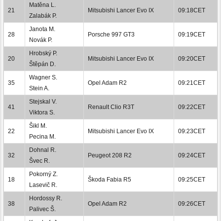
Matěna L.
21
Mitsubishi Lancer Evo IX
09:18CET
Zalabák P.
Janota M.
28
Porsche 997 GT3
09:19CET
Novák P.
Hrobský P.
20
Mitsubishi Lancer Evo IX
09:20CET
Štěpán D.
Wagner S.
35
Opel Adam R2
09:21CET
Stein A.
Stejskal V.
41
Renault Clio R3T
09:22CET
Viktora S.
Šikl M.
22
Mitsubishi Lancer Evo IX
09:23CET
Pecina M.
Dohnal R.
32
Peugeot 208 R2
09:24CET
Švec R.
Pokorný Z.
18
Škoda Fabia R5
09:25CET
Lasevič R.
Hordossy R.
38
Opel Adam R2
09:26CET
Palivec Š.