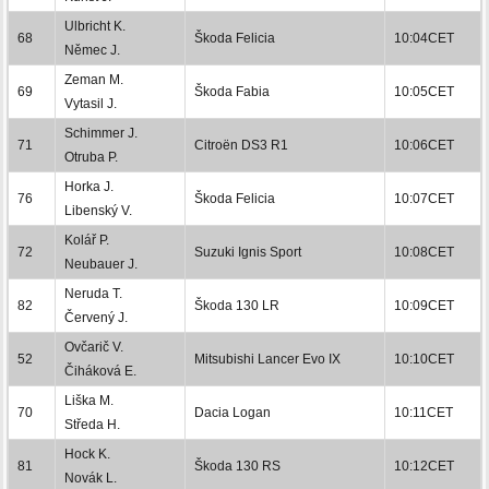
Ulbricht K.
68
Škoda Felicia
10:04CET
Němec J.
Zeman M.
69
Škoda Fabia
10:05CET
Vytasil J.
Schimmer J.
71
Citroën DS3 R1
10:06CET
Otruba P.
Horka J.
76
Škoda Felicia
10:07CET
Libenský V.
Kolář P.
72
Suzuki Ignis Sport
10:08CET
Neubauer J.
Neruda T.
82
Škoda 130 LR
10:09CET
Červený J.
Ovčarič V.
52
Mitsubishi Lancer Evo IX
10:10CET
Čiháková E.
Liška M.
70
Dacia Logan
10:11CET
Středa H.
Hock K.
81
Škoda 130 RS
10:12CET
Novák L.