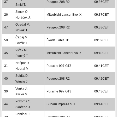
37
Peugeot 208 R2
09:36CET
Šmíd T.
Šimek O.
26
Mitsubishi Lancer Evo IX
09:37CET
Horáček J.
Obadal M.
47
Peugeot 208 R2
09:38CET
Novák J.
Čabaj M.
50
Škoda Fabia TDI
09:39CET
Lovčík T.
Vlček M.
45
Mitsubishi Lancer Evo IX
09:40CET
Plachý T.
Nešpor R.
31
Porsche 997 GT3
09:41CET
Neoral M.
Soldát D.
40
Peugeot 208 R2
09:42CET
Winzig J.
Vonka J.
30
Porsche 997 GT3
09:43CET
Klička M.
Pokorná S.
44
Subaru Impreza STI
09:44CET
Skořepa J.
Pohlídal J.
39
Peugeot 208 R2
09:45CET