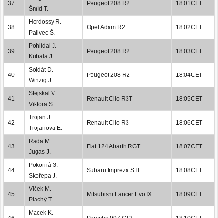
37
Peugeot 208 R2
18:01CET
Šmíd T.
Hordossy R.
38
Opel Adam R2
18:02CET
Palivec Š.
Pohlídal J.
39
Peugeot 208 R2
18:03CET
Kubala J.
Soldát D.
40
Peugeot 208 R2
18:04CET
Winzig J.
Stejskal V.
41
Renault Clio R3T
18:05CET
Viktora S.
Trojan J.
42
Renault Clio R3
18:06CET
Trojanová E.
Rada M.
43
Fiat 124 Abarth RGT
18:07CET
Jugas J.
Pokorná S.
44
Subaru Impreza STI
18:08CET
Skořepa J.
Vlček M.
45
Mitsubishi Lancer Evo IX
18:09CET
Plachý T.
Macek K.
46
Porsche 997 GT3
18:10CET