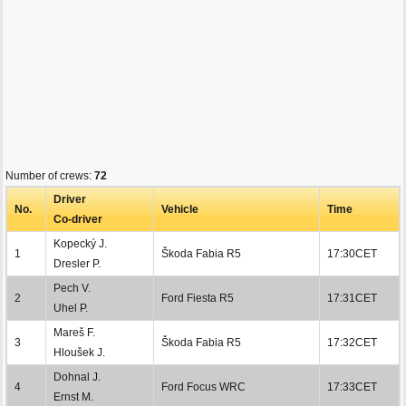
Number of crews:
72
Driver
No.
Vehicle
Time
Co-driver
Kopecký J.
1
Škoda Fabia R5
17:30CET
Dresler P.
Pech V.
2
Ford Fiesta R5
17:31CET
Uhel P.
Mareš F.
3
Škoda Fabia R5
17:32CET
Hloušek J.
Dohnal J.
4
Ford Focus WRC
17:33CET
Ernst M.