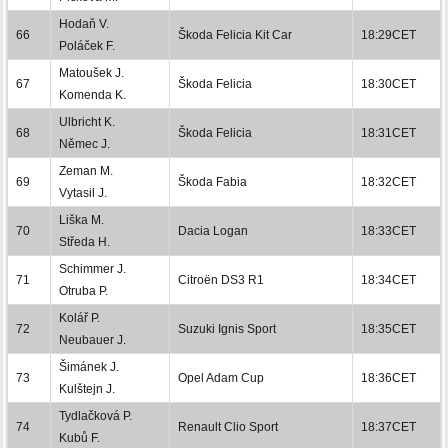
Hodaň V.
66
Škoda Felicia Kit Car
18:29CET
Poláček F.
Matoušek J.
67
Škoda Felicia
18:30CET
Komenda K.
Ulbricht K.
68
Škoda Felicia
18:31CET
Němec J.
Zeman M.
69
Škoda Fabia
18:32CET
Vytasil J.
Liška M.
70
Dacia Logan
18:33CET
Středa H.
Schimmer J.
71
Citroën DS3 R1
18:34CET
Otruba P.
Kolář P.
72
Suzuki Ignis Sport
18:35CET
Neubauer J.
Šimánek J.
73
Opel Adam Cup
18:36CET
Kulštejn J.
Tydlačková P.
74
Renault Clio Sport
18:37CET
Kubů F.