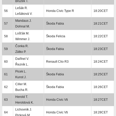
Brůžek T.
Lešák R.
56
Honda Civic Type R
18:20CET
Lešáková V.
Mandaus J.
57
Škoda Fabia
18:21CET
Dohnal M.
Lošťák M.
58
Škoda Felicia
18:22CET
Wimmer J.
Čonka R.
59
Škoda Fabia
18:23CET
Zátko P.
Daňhel V.
60
Renault Clio R3
18:24CET
Řezník L.
Picek L.
61
Škoda Fabia
18:25CET
Kunst J.
Ciller M.
62
Škoda Fabia
18:26CET
Bucha R.
Herold T.
63
Honda Civic Vti
18:27CET
Heroldová K.
Lichovník J.
64
Honda Civic Vti
18:28CET
Picková M.