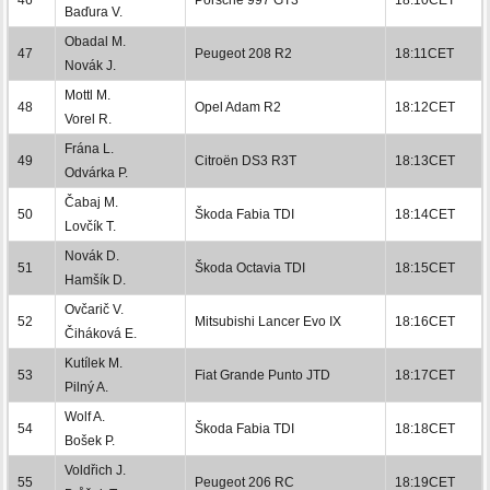
Baďura V.
Obadal M.
47
Peugeot 208 R2
18:11CET
Novák J.
Mottl M.
48
Opel Adam R2
18:12CET
Vorel R.
Frána L.
49
Citroën DS3 R3T
18:13CET
Odvárka P.
Čabaj M.
50
Škoda Fabia TDI
18:14CET
Lovčík T.
Novák D.
51
Škoda Octavia TDI
18:15CET
Hamšík D.
Ovčarič V.
52
Mitsubishi Lancer Evo IX
18:16CET
Čiháková E.
Kutílek M.
53
Fiat Grande Punto JTD
18:17CET
Pilný A.
Wolf A.
54
Škoda Fabia TDI
18:18CET
Bošek P.
Voldřich J.
55
Peugeot 206 RC
18:19CET