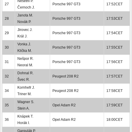
Nešetřil P.
27
Porsche 997 GT3
17:52CET
Černoch J.
Janota M.
28
Porsche 997 GT3
17:53CET
Novák P.
Jirovec J.
29
Porsche 997 GT3
17:54CET
Král J.
Vonka J.
30
Porsche 997 GT3
17:55CET
Klička M.
Nešpor R.
31
Porsche 997 GT3
17:56CET
Neoral M.
Dohnal R.
32
Peugeot 208 R2
17:57CET
Švec R.
Kornhefr J.
34
Peugeot 208 R2
17:58CET
Triner M.
Wagner S.
35
Opel Adam R2
17:59CET
Stein A.
Knápek T.
36
Opel Adam R2
18:00CET
Horák I.
Gargulák P.