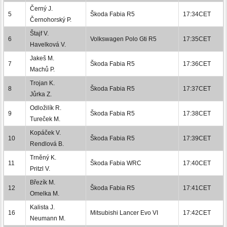
Černý J.
5
Škoda Fabia R5
17:34CET
Černohorský P.
Štajf V.
6
Volkswagen Polo Gti R5
17:35CET
Havelková V.
Jakeš M.
7
Škoda Fabia R5
17:36CET
Machů P.
Trojan K.
8
Škoda Fabia R5
17:37CET
Jůrka Z.
Odložilík R.
9
Škoda Fabia R5
17:38CET
Tureček M.
Kopáček V.
10
Škoda Fabia R5
17:39CET
Rendlová B.
Trněný K.
11
Škoda Fabia WRC
17:40CET
Pritzl V.
Březík M.
12
Škoda Fabia R5
17:41CET
Omelka M.
Kalista J.
16
Mitsubishi Lancer Evo VI
17:42CET
Neumann M.