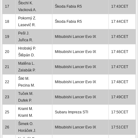
Štochl K.
17
Škoda Fabia R5
17:43CET
Vacková A.
Pokorný Z.
18
Škoda Fabia R5
17:44CET
Lasevič R.
Pešl J.
19
Mitsubishi Lancer Evo IX
17:45CET
Juřica R.
Hrobský P.
20
Mitsubishi Lancer Evo IX
17:46CET
Štěpán D.
Matěna L.
21
Mitsubishi Lancer Evo IX
17:47CET
Zalabák P.
Šikl M.
22
Mitsubishi Lancer Evo IX
17:48CET
Pecina M.
Tuček M.
23
Mitsubishi Lancer Evo IX
17:49CET
Dufek P.
Kraml M.
25
Subaru Impreza STI
17:50CET
Kraml M.
Šimek O.
26
Mitsubishi Lancer Evo IX
17:51CET
Horáček J.