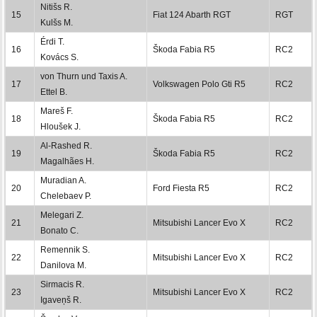
Nitišs R.
15
Fiat 124 Abarth RGT
RGT
Kulšs M.
Érdi T.
16
Škoda Fabia R5
RC2
Kovács S.
von Thurn und Taxis A.
17
Volkswagen Polo Gti R5
RC2
Ettel B.
Mareš F.
18
Škoda Fabia R5
RC2
Hloušek J.
Al-Rashed R.
19
Škoda Fabia R5
RC2
Magalhães H.
Muradian A.
20
Ford Fiesta R5
RC2
Chelebaev P.
Melegari Z.
21
Mitsubishi Lancer Evo X
RC2
Bonato C.
Remennik S.
22
Mitsubishi Lancer Evo X
RC2
Danilova M.
Sirmacis R.
23
Mitsubishi Lancer Evo X
RC2
Igaveņš R.