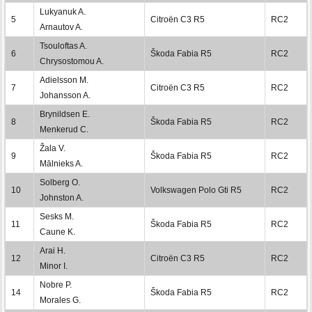
Lukyanuk A.
5
Citroën C3 R5
RC2
Arnautov A.
Tsouloftas A.
6
Škoda Fabia R5
RC2
Chrysostomou A.
Adielsson M.
7
Citroën C3 R5
RC2
Johansson A.
Brynildsen E.
8
Škoda Fabia R5
RC2
Menkerud C.
Žala V.
9
Škoda Fabia R5
RC2
Mālnieks A.
Solberg O.
10
Volkswagen Polo Gti R5
RC2
Johnston A.
Sesks M.
11
Škoda Fabia R5
RC2
Caune K.
Arai H.
12
Citroën C3 R5
RC2
Minor I.
Nobre P.
14
Škoda Fabia R5
RC2
Morales G.