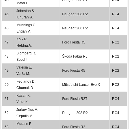
Meter L.
Johnston S.
45
Peugeot 208 R2
RC4
Kihurani A.
Munnings C.
46
Peugeot 208 R2
RC4
Engan V.
Koik P.
47
Ford Fiesta R5
RC2
Heldna A.
Blomberg R.
48
Škoda Fabia R5
RC2
Bood I.
Valeiša E.
49
Ford Fiesta R5
RC2
Varža M.
Feofanov D.
50
Mitsubishi Lancer Evo X
RC2
Chumak D.
Kasari K.
51
Ford Fiesta R2T
RC4
Viitra K.
Jurkevičius V.
52
Peugeot 208 R2
RC4
Čepulis M.
Murase F.
53
Ford Fiesta R2
RC4