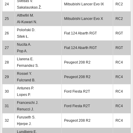
Švedas V.
24
Mitsubishi Lancer Evo IX
RC2
Sakalauskas Ž.
Althefiri M.
25
Mitsubishi Lancer Evo X
RC2
Al-Kuwari N.
Poloński D.
26
Fiat 124 Abarth RGT
RGT
Sitek Ł.
Nucita A.
27
Fiat 124 Abarth RGT
RGT
Pop A.
Llarena E.
28
Peugeot 208 R2
RC4
Fernandez S.
Rossel Y.
29
Peugeot 208 R2
RC4
Fulcrand B.
Antunes P.
30
Ford Fiesta R2T
RC4
Lopes P.
Franceschi J.
31
Ford Fiesta R2T
RC4
Renucci J.
Furuseth S.
32
Peugeot 208 R2
RC4
Hjerpe J.
Lundberg E.