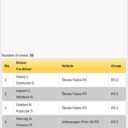
Number of crews:
50
Driver
No.
Vehicle
Group
Co-driver
Habaj Ł.
1
Škoda Fabia R5
RC2
Dymurski D.
Ingram C.
2
Škoda Fabia R5
RC2
Whittock R.
Griebel M.
3
Škoda Fabia R5
RC2
Kopczyk S.
Herczig N.
4
Volkswagen Polo Gti R5
RC2
Ferencz R.