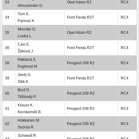
33
Opel Adam R2
RC4
Arhusiander D.
Torn K.
34
Ford Fiesta R2T
RC4
Pannas K.
Munster G.
35
Opel Adam R2
RC4
Louka L.
Cais E.
36
Ford Fiesta R2T
RC4
Žáková J.
Røkland S.
38
Peugeot 208 R2
RC4
Fuglerud M.
Jeets G.
39
Ford Fiesta R2T
RC4
Sikk K.
Brož D.
40
Peugeot 208 R2
RC4
Těšínský P.
Klausz K.
41
Peugeot 208 R2
RC4
Kecskeméti B.
Hokkanen M.
42
Peugeot 208 R2
RC4
Suorsa R.
Schwedt R.
43
Peugeot 208 R2
RC4