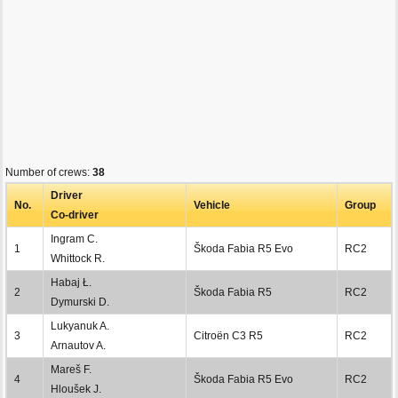
Number of crews:
38
Driver
No.
Vehicle
Group
Co-driver
Ingram C.
1
Škoda Fabia R5 Evo
RC2
Whittock R.
Habaj Ł.
2
Škoda Fabia R5
RC2
Dymurski D.
Lukyanuk A.
3
Citroën C3 R5
RC2
Arnautov A.
Mareš F.
4
Škoda Fabia R5 Evo
RC2
Hloušek J.