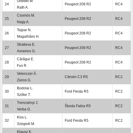
Griebel M.
24
Peugeot 208 R2
RC4
Rath A.
Csomós M.
25
Peugeot 208 R2
RC4
Nagy A.
Tejpar N.
26
Peugeot 208 R2
RC4
Magalhães H.
Stratieva E.
27
Peugeot 208 R2
RC4
Avramov G.
Cărăgui E.
28
Peugeot 208 R2
RC4
Fus R.
Velenczei Á.
29
Citroën C3 R5
RC2
Zsiros G.
Bodolai L.
30
Ford Fiesta R5
RC2
Szőke T.
Trencsényi J.
31
Škoda Fabia R5
RC2
Verba G.
Kiss L.
32
Ford Fiesta R5
RC2
Szegedi M.
Klausz K.