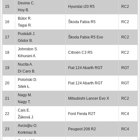
Devine C.
15
Hyundai i20 R5
RC2
Hoy B.
Bútor R.
16
Škoda Fabia R5
RC2
Tagai R.
Puskádi J.
17
Škoda Fabia R5 Evo
RC2
Gódor B.
Johnston S.
18
Citroën C3 R5
RC2
Kihurani A.
Nucita A.
19
Fiat 124 Abarth RGT
RGT
Di Caro B.
Poloński D.
20
Fiat 124 Abarth RGT
RGT
Sitek Ł.
Nagy M.
21
Mitsubishi Lancer Evo X
RC2
Nagy T.
Cais E.
22
Ford Fiesta R2T
RC4
Žáková J.
Avcioğlu O.
23
Peugeot 208 R2
RC4
Korkmaz B.