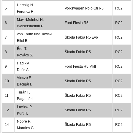
Herczig N.
5
Volkswagen Polo Gti R5
RC2
Ferencz R.
Mayr-Melnhof N.
6
Ford Fiesta R5
RC2
Welsersheimb P.
von Thurn und Taxis A.
7
Škoda Fabia R5 Evo
RC2
Ettel B.
Érdi T.
8
Škoda Fabia R5
RC2
Kovács S.
Hadik A.
9
Ford Fiesta R5 MkII
RC2
Deák A.
Vincze F.
10
Škoda Fabia R5
RC2
Bacigál I.
Turán F.
11
Škoda Fabia R5
RC2
Bagaméri L.
Lovász P.
12
Škoda Fabia R5
RC2
Kurti T.
Nobre P.
14
Škoda Fabia R5
RC2
Morales G.