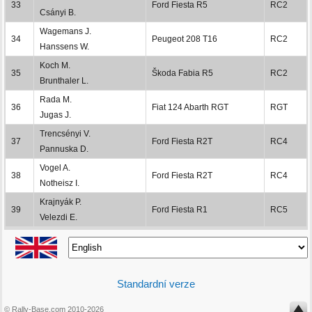
33
Ford Fiesta R5
RC2
Csányi B.
Wagemans J.
34
Peugeot 208 T16
RC2
Hanssens W.
Koch M.
35
Škoda Fabia R5
RC2
Brunthaler L.
Rada M.
36
Fiat 124 Abarth RGT
RGT
Jugas J.
Trencsényi V.
37
Ford Fiesta R2T
RC4
Pannuska D.
Vogel A.
38
Ford Fiesta R2T
RC4
Notheisz I.
Krajnyák P.
39
Ford Fiesta R1
RC5
Velezdi E.
Standardní verze
© Rally-Base.com 2010-2026