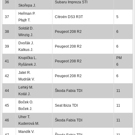
36
Subaru Impreza STI
Skořepa J.
Heřman P.
37
Citroën DS3 R3T
5
Pfajfr T.
Soldát D.
38
Peugeot 208 R2
6
Winzig J.
Dvořák J.
39
Peugeot 208 R2
6
Kalkus J.
Krupička L.
PM
41
Peugeot 208 R2
Ryšánek J.
6
Jatel R.
42
Peugeot 208 R2
6
Mudrák V.
Lehký M.
44
Škoda Fabia TDI
11
Kotál J.
Boček O.
45
Seat Ibiza TDI
11
Boček J.
Uher T.
46
Škoda Fabia TDI
11
Kuderová M.
Mandík V.
47
Škoda Fabia TDI
11