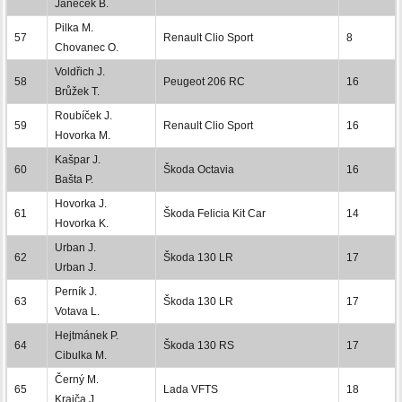
Janeček B.
Pilka M.
57
Renault Clio Sport
8
Chovanec O.
Voldřich J.
58
Peugeot 206 RC
16
Brůžek T.
Roubíček J.
59
Renault Clio Sport
16
Hovorka M.
Kašpar J.
60
Škoda Octavia
16
Bašta P.
Hovorka J.
61
Škoda Felicia Kit Car
14
Hovorka K.
Urban J.
62
Škoda 130 LR
17
Urban J.
Perník J.
63
Škoda 130 LR
17
Votava L.
Hejtmánek P.
64
Škoda 130 RS
17
Cibulka M.
Černý M.
65
Lada VFTS
18
Krajča J.