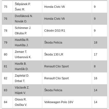
Štěpánek P.
75
Honda Civic Vti
9
Švec R.
Dvořáková N.
76
Honda Civic Vti
9
Novák O.
Schimmer J.
78
Citroën DS3 R1
9
Otruba P.
Havlišta R.
79
Škoda Felicia
18
Havlišta J.
Zeman T.
80
Škoda 130 LR
17
Urbanová K.
Havlík B.
81
Renault Clio Sport
8
Hamšík D.
Zapletal D.
82
Renault Clio Sport
16
Drbal T.
Václavík Z.
83
Škoda Felicia
14
Hájek V.
Orava R.
84
Volkswagen Polo 16V
14
Osička V.