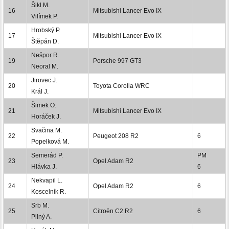
Šikl M.
16
Mitsubishi Lancer Evo IX
Vilímek P.
Hrobský P.
17
Mitsubishi Lancer Evo IX
Štěpán D.
Nešpor R.
19
Porsche 997 GT3
Neoral M.
Jirovec J.
20
Toyota Corolla WRC
Král J.
Šimek O.
21
Mitsubishi Lancer Evo IX
Horáček J.
Svačina M.
22
Peugeot 208 R2
6
Popelková M.
Semerád P.
PM
23
Opel Adam R2
Hlávka J.
6
Nekvapil L.
24
Opel Adam R2
6
Koscelník R.
Srb M.
25
Citroën C2 R2
6
Pilný A.