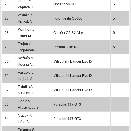
Horák M.
26
Opel Adam R2
6
Zapletal K.
Zedník P.
27
Ford Fiesta S1600
5
Pražák M.
Kornhefr J.
28
Citroën C2 R2 Max
6
Triner M.
Trojan J.
29
Renault Clio R3
5
Trojanová E.
Kožmín M.
30
Mitsubishi Lancer Evo IX
Pecina M.
Vašátko L.
31
Mitsubishi Lancer Evo IX
Hejhal M.
Fabrika A.
32
Mitsubishi Lancer Evo IX
Navrátil J.
Dědic V.
33
Porsche 997 GT3
Hlavičková S.
Macek K.
34
Porsche 997 GT3
Hůla B.
Pokorná S.