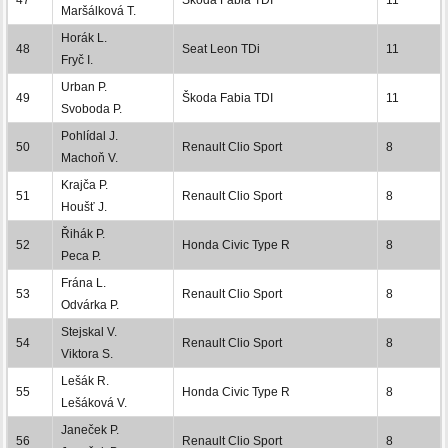
Maršálková T.
Horák L.
48
Seat Leon TDi
11
Fryč I.
Urban P.
49
Škoda Fabia TDI
11
Svoboda P.
Pohlídal J.
50
Renault Clio Sport
8
Machoň V.
Krajča P.
51
Renault Clio Sport
8
Houšť J.
Řihák P.
52
Honda Civic Type R
8
Peca P.
Frána L.
53
Renault Clio Sport
8
Odvárka P.
Stejskal V.
54
Renault Clio Sport
8
Viktora S.
Lešák R.
55
Honda Civic Type R
8
Lešáková V.
Janeček P.
56
Renault Clio Sport
8