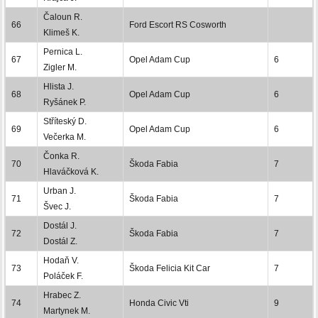
Čaloun R.
66
Ford Escort RS Cosworth
Klimeš K.
Pernica L.
67
Opel Adam Cup
6
Zigler M.
Hlista J.
68
Opel Adam Cup
6
Ryšánek P.
Stříteský D.
69
Opel Adam Cup
6
Večerka M.
Čonka R.
70
Škoda Fabia
7
Hlaváčková K.
Urban J.
71
Škoda Fabia
7
Švec J.
Dostál J.
72
Škoda Fabia
7
Dostál Z.
Hodaň V.
73
Škoda Felicia Kit Car
7
Poláček F.
Hrabec Z.
74
Honda Civic Vti
9
Martynek M.