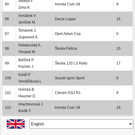
Andrys F.
95
Honda Civic Vti
9
Zima K.
Vonášek V.
96
Dacia Logan
15
Jeníček M.
Šimánek J.
97
Opel Adam Cup
6
Jugasová K.
Holakovský A.
98
Škoda Felicia
10
Vinopal M.
Balíček P.
99
Škoda 120 LS Rally
17
Fischer J.
Kolář P.
100
Suzuki Ignis Sport
9
Vondříčková L.
Holická B.
101
Citroën DS3 R1
9
Haumer D.
Hrachovcová J.
102
Honda Civic Vti
18
Kretík T.