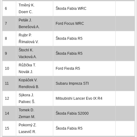
Trněný K.
6
Škoda Fabia WRC
Doerr C.
Peták J.
7
Ford Focus WRC
Benešová A.
Rujbr P.
8
Škoda Fabia R5
Římalová V.
Štochl K.
9
Škoda Fabia R5
Vacková A.
Růžička T.
10
Ford Fiesta R5
Novák J.
Kopáček V.
11
Subaru Impreza STI
Rendlová B.
Sýkora J.
12
Mitsubishi Lancer Evo IX R4
Palivec Š.
Tomek D.
14
Škoda Fabia S2000
Zeman M.
Pokorný Z.
15
Škoda Fabia R5
Lasevič R.