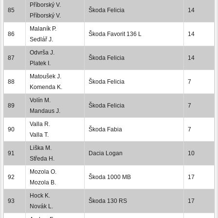
Příborský V.
85
Škoda Felicia
14
Příborský V.
Malaník P.
86
Škoda Favorit 136 L
14
Sedlář J.
Odvrša J.
87
Škoda Felicia
14
Platek I.
Matoušek J.
88
Škoda Felicia
7
Komenda K.
Volín M.
89
Škoda Felicia
7
Mandaus J.
Valla R.
90
Škoda Fabia
7
Valla T.
Liška M.
91
Dacia Logan
10
Středa H.
Mozola O.
92
Škoda 1000 MB
17
Mozola B.
Hock K.
93
Škoda 130 RS
17
Novák L.