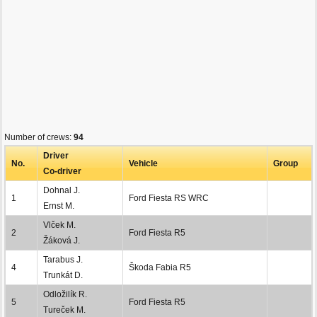
Number of crews:
94
Driver
No.
Vehicle
Group
Co-driver
Dohnal J.
1
Ford Fiesta RS WRC
Ernst M.
Vlček M.
2
Ford Fiesta R5
Žáková J.
Tarabus J.
4
Škoda Fabia R5
Trunkát D.
Odložilík R.
5
Ford Fiesta R5
Tureček M.