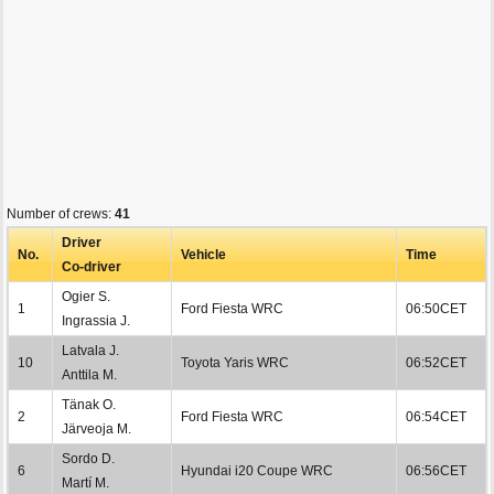
Number of crews:
41
Driver
No.
Vehicle
Time
Co-driver
Ogier S.
1
Ford Fiesta WRC
06:50CET
Ingrassia J.
Latvala J.
10
Toyota Yaris WRC
06:52CET
Anttila M.
Tänak O.
2
Ford Fiesta WRC
06:54CET
Järveoja M.
Sordo D.
6
Hyundai i20 Coupe WRC
06:56CET
Martí M.