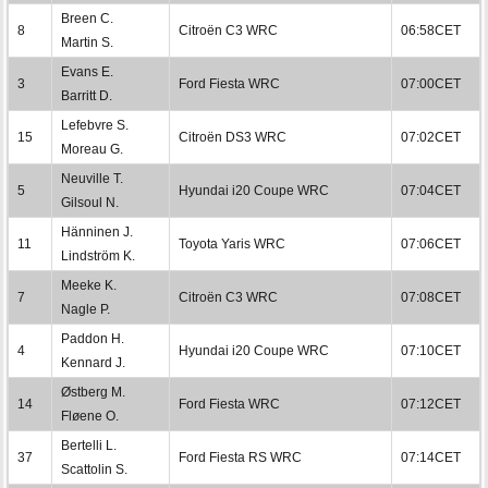
Breen C.
8
Citroën C3 WRC
06:58CET
Martin S.
Evans E.
3
Ford Fiesta WRC
07:00CET
Barritt D.
Lefebvre S.
15
Citroën DS3 WRC
07:02CET
Moreau G.
Neuville T.
5
Hyundai i20 Coupe WRC
07:04CET
Gilsoul N.
Hänninen J.
11
Toyota Yaris WRC
07:06CET
Lindström K.
Meeke K.
7
Citroën C3 WRC
07:08CET
Nagle P.
Paddon H.
4
Hyundai i20 Coupe WRC
07:10CET
Kennard J.
Østberg M.
14
Ford Fiesta WRC
07:12CET
Fløene O.
Bertelli L.
37
Ford Fiesta RS WRC
07:14CET
Scattolin S.