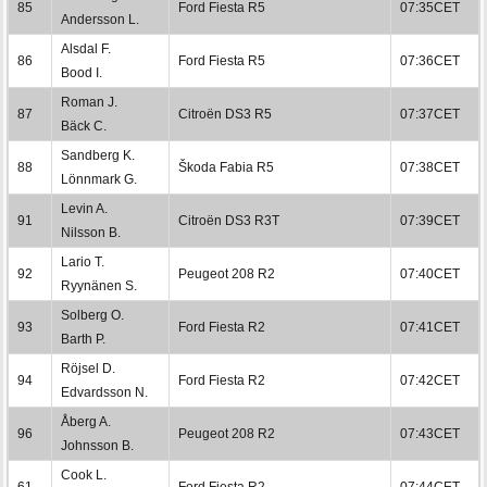
85
Ford Fiesta R5
07:35CET
Andersson L.
Alsdal F.
86
Ford Fiesta R5
07:36CET
Bood I.
Roman J.
87
Citroën DS3 R5
07:37CET
Bäck C.
Sandberg K.
88
Škoda Fabia R5
07:38CET
Lönnmark G.
Levin A.
91
Citroën DS3 R3T
07:39CET
Nilsson B.
Lario T.
92
Peugeot 208 R2
07:40CET
Ryynänen S.
Solberg O.
93
Ford Fiesta R2
07:41CET
Barth P.
Röjsel D.
94
Ford Fiesta R2
07:42CET
Edvardsson N.
Åberg A.
96
Peugeot 208 R2
07:43CET
Johnsson B.
Cook L.
61
Ford Fiesta R2
07:44CET