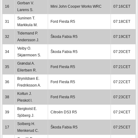
Gorban V.
16
Mini John Cooper Works WRC
07:16CET
Larens S.
Suninen T.
31
Ford Fiesta R5
07:18CET
Markkula M.
Tidemand P.
32
Škoda Fabia R5
07:19CET
Andersson J.
Veiby O.
34
Škoda Fabia R5
07:20CET
Skjærmoen S.
Grøndal A.
35
Ford Fiesta R5
07:21CET
Eilertsen R.
Brynildsen E.
36
Ford Fiesta R5
07:22CET
Fredriksson A.
Kołtun J.
38
Ford Fiesta R5
07:23CET
Pleskot I.
Bergkvist E.
39
Citroën DS3 R5
07:24CET
Sjöberg J.
Solberg H.
17
Škoda Fabia R5
07:25CET
Menkerud C.