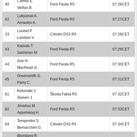
Camilli E.
40
Ford Fiesta R5
07:26CET
Veillas B.
Lukyanuk A.
42
Ford Fiesta R5
07:27CET
Arnautov A.
Loubet P.
33
Citroën DS3 R5
07:28CET
Landais V.
Katsuta T.
43
Ford Fiesta R5
07:29CET
Salminen M.
Arai H.
44
Ford Fiesta R5
07:30CET
MacNeall G.
Greensmith G.
45
Ford Fiesta R5
07:31CET
Parry C.
Ketomäki J.
81
Škoda Fabia R5
07:32CET
Alanen J.
Jirvelius M.
82
Ford Fiesta R5
07:33CET
Appelskog H.
Tempestini S.
84
Citroën DS3 R5
07:34CET
Bernacchini G.
Blomberg R.