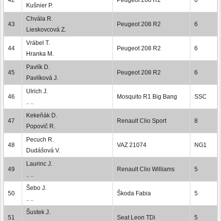
Kušnier P.
Chvála R.
43
Peugeot 208 R2
6
Lieskovcová Z.
Vrábel T.
44
Peugeot 208 R2
6
Hranka M.
Pavlík D.
45
Peugeot 208 R2
6
Pavlíková J.
Ulrich J.
46
Mosquito R1 Big Bang
SSC
.. ..
Kekeňák D.
47
Renault Clio Sport
8
Popovič R.
Pecuch R.
48
VAZ 21074
NG1
Dudášová V.
Laurinc J.
49
Renault Clio Williams
5
.. ..
Šebo J.
50
Škoda Fabia
5
.. ..
Šustek J.
51
Seat Leon TDi
5