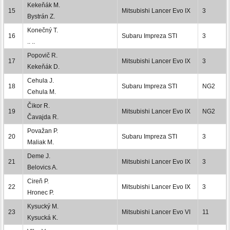
Kekeňák M.
15
Mitsubishi Lancer Evo IX
3
Bystrán Z.
Konečný T.
16
Subaru Impreza STI
3
.. ..
Popovič R.
17
Mitsubishi Lancer Evo IX
3
Kekeňák D.
Cehula J.
18
Subaru Impreza STI
NG2
Cehula M.
Čikor R.
19
Mitsubishi Lancer Evo IX
NG2
Čavajda R.
Považan P.
20
Subaru Impreza STI
3
Maliak M.
Deme J.
21
Mitsubishi Lancer Evo IX
3
Belovics A.
Cireň P.
22
Mitsubishi Lancer Evo IX
3
Hronec P.
Kysucký M.
23
Mitsubishi Lancer Evo VI
11
Kysucká K.