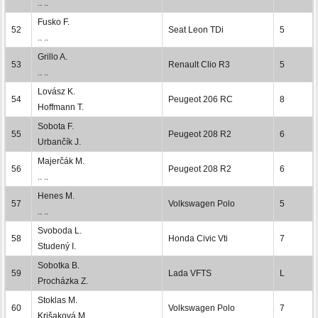
.. ..
Fusko F.
52
Seat Leon TDi
5
.. ..
Grillo A.
53
Renault Clio R3
5
.. ..
Lovász K.
54
Peugeot 206 RC
8
Hoffmann T.
Sobota F.
55
Peugeot 208 R2
6
Urbančík J.
Majerčák M.
56
Peugeot 208 R2
6
.. ..
Henes M.
57
Volkswagen Polo
5
.. ..
Svoboda L.
58
Honda Civic Vti
7
Studený I.
Sobotka B.
59
Lada VFTS
L
Procházka Z.
Stoklas M.
60
Volkswagen Polo
7
Krišaková M.