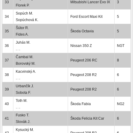
33
Mitsubishi Lancer Evo IX
3
Florek P.
Sopúch M.
34
Ford Escort Maxi Kit
5
Sopúchová K.
Šútor R.
35
Škoda Octavia
5
Fides A.
Juhás M.
36
Nissan 350 Z
NGT
.. ..
Čambal M.
37
Peugeot 206 RC
8
Borovský M.
Kacvinský A.
38
Peugeot 208 R2
6
.. ..
Urbančík J.
39
Peugeot 208 R2
6
Sobota F.
Toth M.
40
Škoda Fabia
NG2
.. ..
Fusko T.
41
Škoda Felicia Kit Car
6
Slovák J.
Kysucký M.
42
Peugeot 208 R2
6