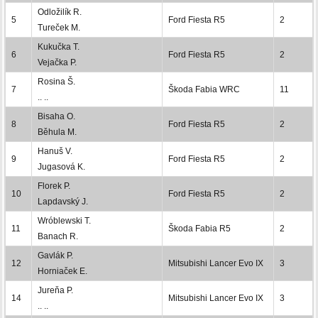
Odložilík R.
5
Ford Fiesta R5
2
Tureček M.
Kukučka T.
6
Ford Fiesta R5
2
Vejačka P.
Rosina Š.
7
Škoda Fabia WRC
11
.. ..
Bisaha O.
8
Ford Fiesta R5
2
Běhula M.
Hanuš V.
9
Ford Fiesta R5
2
Jugasová K.
Florek P.
10
Ford Fiesta R5
2
Lapdavský J.
Wróblewski T.
11
Škoda Fabia R5
2
Banach R.
Gavlák P.
12
Mitsubishi Lancer Evo IX
3
Horniaček E.
Jureňa P.
14
Mitsubishi Lancer Evo IX
3
.. ..