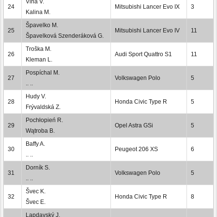
Vlha V.
24
Mitsubishi Lancer Evo IX
3
Kalina M.
Špavelko M.
25
Mitsubishi Lancer Evo IV
11
Špavelková Szenderáková G.
Troška M.
26
Audi Sport Quattro S1
11
Kleman L.
Pospíchal M.
27
Volkswagen Polo
5
.. ..
Hudy V.
28
Honda Civic Type R
5
Frývaldská Z.
Pochłopień R.
29
Opel Astra GSi
5
Wątroba B.
Baffy A.
30
Peugeot 206 XS
6
.. ..
Dorník S.
31
Volkswagen Polo
5
.. ..
Švec K.
32
Honda Civic Type R
8
Švec E.
Lapdavský J.