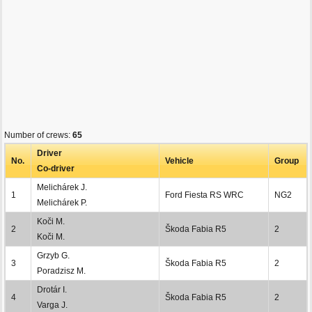
Number of crews:
65
Driver
No.
Vehicle
Group
Co-driver
Melichárek J.
1
Ford Fiesta RS WRC
NG2
Melichárek P.
Koči M.
2
Škoda Fabia R5
2
Koči M.
Grzyb G.
3
Škoda Fabia R5
2
Poradzisz M.
Drotár I.
4
Škoda Fabia R5
2
Varga J.