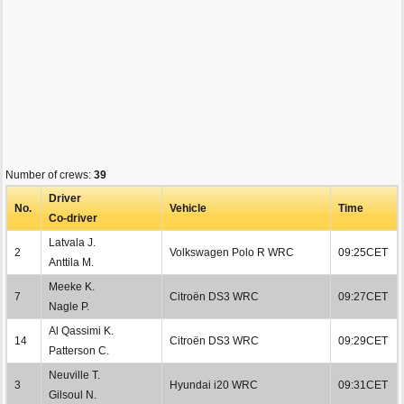
Number of crews:
39
Driver
No.
Vehicle
Time
Co-driver
Latvala J.
2
Volkswagen Polo R WRC
09:25CET
Anttila M.
Meeke K.
7
Citroën DS3 WRC
09:27CET
Nagle P.
Al Qassimi K.
14
Citroën DS3 WRC
09:29CET
Patterson C.
Neuville T.
3
Hyundai i20 WRC
09:31CET
Gilsoul N.