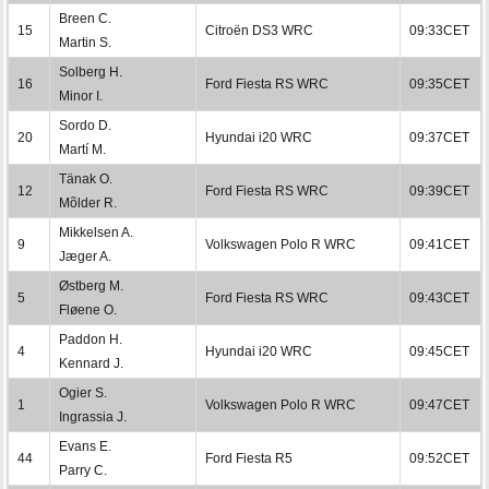
Breen C.
15
Citroën DS3 WRC
09:33CET
Martin S.
Solberg H.
16
Ford Fiesta RS WRC
09:35CET
Minor I.
Sordo D.
20
Hyundai i20 WRC
09:37CET
Martí M.
Tänak O.
12
Ford Fiesta RS WRC
09:39CET
Mõlder R.
Mikkelsen A.
9
Volkswagen Polo R WRC
09:41CET
Jæger A.
Østberg M.
5
Ford Fiesta RS WRC
09:43CET
Fløene O.
Paddon H.
4
Hyundai i20 WRC
09:45CET
Kennard J.
Ogier S.
1
Volkswagen Polo R WRC
09:47CET
Ingrassia J.
Evans E.
44
Ford Fiesta R5
09:52CET
Parry C.