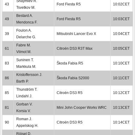
Shaymiev R.
43
Ford Fiesta R5
10:02CET
Tsvetkov M.
Bestard A.
49
Ford Fiesta R5
10:03CET
Mendonca F.
Foulon A.
39
Mitsubishi Lancer Evo X
10:04CET
Delarche G.
Fabre M.
61
Citroën DS3 R3T Max
10:05CET
Vilmot M.
Suninen T.
83
Škoda Fabia R5
10:10CET
Markkula M.
Kristoffersson J.
86
Škoda Fabia S2000
10:11CET
Barth P.
Thunström T.
85
Citroën DS3 R5
10:12CET
Lindahl J.
Gorban V.
81
Mini John Cooper Works WRC
10:13CET
Korsia V.
Roman J.
90
Citroën DS3 R5
10:14CET
Appelskog H.
Röjsel D.