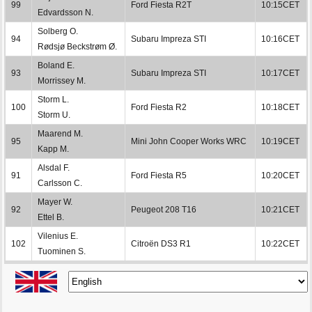
99
Ford Fiesta R2T
10:15CET
Edvardsson N.
Solberg O.
94
Subaru Impreza STI
10:16CET
Rødsjø Beckstrøm Ø.
Boland E.
93
Subaru Impreza STI
10:17CET
Morrissey M.
Storm L.
100
Ford Fiesta R2
10:18CET
Storm U.
Maarend M.
95
Mini John Cooper Works WRC
10:19CET
Kapp M.
Alsdal F.
91
Ford Fiesta R5
10:20CET
Carlsson C.
Mayer W.
92
Peugeot 208 T16
10:21CET
Ettel B.
Vilenius E.
102
Citroën DS3 R1
10:22CET
Tuominen S.