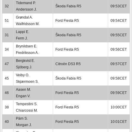
Tidemand P.
32
Škoda Fabia R5
09:53CET
Andersson J.
Grøndal A.
51
Ford Fiesta R5
09:54CET
Walfridsson M.
Lappi E.
31
Škoda Fabia R5
09:55CET
Ferm J.
Brynildsen E.
34
Ford Fiesta R5
09:56CET
Fredriksson A.
Bergkvist E.
47
Citroën DS3 R5
09:57CET
Sjöberg J.
Veiby O.
45
Škoda Fabia R5
09:58CET
Skjærmoen S.
Aasen M.
46
Ford Fiesta R5
09:59CET
Engan V.
Tempestini S.
38
Ford Fiesta R5
10:00CET
Chiarcossi M.
Pärn S.
40
Ford Fiesta R5
10:01CET
Morgan J.