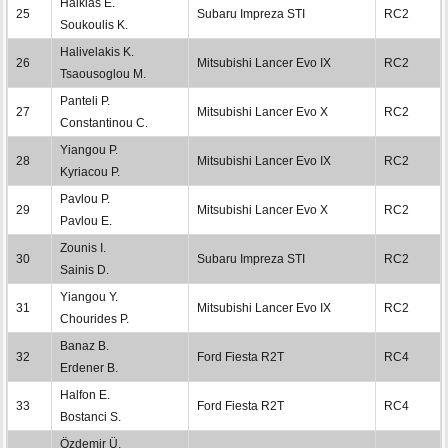
Halkias E.
25
Subaru Impreza STI
RC2
Soukoulis K.
Halivelakis K.
26
Mitsubishi Lancer Evo IX
RC2
Tsaousoglou M.
Panteli P.
27
Mitsubishi Lancer Evo X
RC2
Constantinou C.
Yiangou P.
28
Mitsubishi Lancer Evo IX
RC2
Kyriacou P.
Pavlou P.
29
Mitsubishi Lancer Evo X
RC2
Pavlou E.
Zounis I.
30
Subaru Impreza STI
RC2
Sainis D.
Yiangou Y.
31
Mitsubishi Lancer Evo IX
RC2
Chourides P.
Banaz B.
32
Ford Fiesta R2T
RC4
Erdener B.
Halfon E.
33
Ford Fiesta R2T
RC4
Bostanci S.
Özdemir Ü.