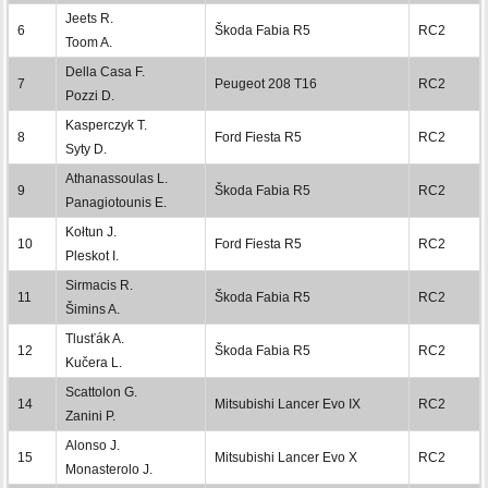
Jeets R.
6
Škoda Fabia R5
RC2
Toom A.
Della Casa F.
7
Peugeot 208 T16
RC2
Pozzi D.
Kasperczyk T.
8
Ford Fiesta R5
RC2
Syty D.
Athanassoulas L.
9
Škoda Fabia R5
RC2
Panagiotounis E.
Kołtun J.
10
Ford Fiesta R5
RC2
Pleskot I.
Sirmacis R.
11
Škoda Fabia R5
RC2
Šimins A.
Tlusťák A.
12
Škoda Fabia R5
RC2
Kučera L.
Scattolon G.
14
Mitsubishi Lancer Evo IX
RC2
Zanini P.
Alonso J.
15
Mitsubishi Lancer Evo X
RC2
Monasterolo J.