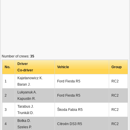
Number of crews:
35
Driver
No.
Vehicle
Group
Co-driver
Kajetanowicz K.
1
Ford Fiesta R5
RC2
Baran J.
Lukyanuk A.
2
Ford Fiesta R5
RC2
Kapustin R.
Tarabus J.
3
Škoda Fabia R5
RC2
Trunkát D.
Botka D.
4
Citroën DS3 R5
RC2
Szeles P.