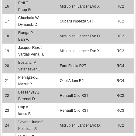
Érdi T.
16
Mitsubishi Lancer Evo X
RC2
Papp G.
Chuchała W.
17
Subaru Impreza STI
RC2
Dymurski D.
Ranga P.
18
Mitsubishi Lancer Evo IX
RC2
Bán V.
Jacquet Rios J.
19
Mitsubishi Lancer Evo X
RC2
Vargas Peña H.
Bostanci M.
20
Ford Fiesta R2T
RC4
Vatansever O.
Pieniążek Ł.
21
Opel Adam R2
RC4
Mazur P.
Bessenyey Z.
22
Renault Clio R3T
RC3
Berendi D.
Filip A.
23
Renault Clio R3T
RC3
Iancu B.
"Iaveris Junior" ..
24
Mitsubishi Lancer Evo IX
RC2
Koltsidas S.