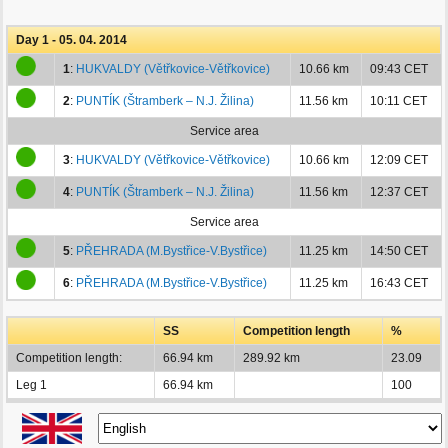
Day 1 - 05. 04. 2014
1
:
HUKVALDY (Větřkovice-Větřkovice)
10.66 km
09:43 CET
2
:
PUNTÍK (Štramberk – N.J. Žilina)
11.56 km
10:11 CET
Service area
3
:
HUKVALDY (Větřkovice-Větřkovice)
10.66 km
12:09 CET
4
:
PUNTÍK (Štramberk – N.J. Žilina)
11.56 km
12:37 CET
Service area
5
:
PŘEHRADA (M.Bystřice-V.Bystřice)
11.25 km
14:50 CET
6
:
PŘEHRADA (M.Bystřice-V.Bystřice)
11.25 km
16:43 CET
SS
Competition length
%
Competition length:
66.94 km
289.92 km
23.09
Leg 1
66.94 km
100