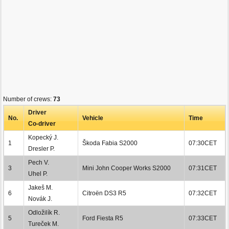
Number of crews:
73
Driver
No.
Vehicle
Time
Co-driver
Kopecký J.
1
Škoda Fabia S2000
07:30CET
Dresler P.
Pech V.
3
Mini John Cooper Works S2000
07:31CET
Uhel P.
Jakeš M.
6
Citroën DS3 R5
07:32CET
Novák J.
Odložilík R.
5
Ford Fiesta R5
07:33CET
Tureček M.