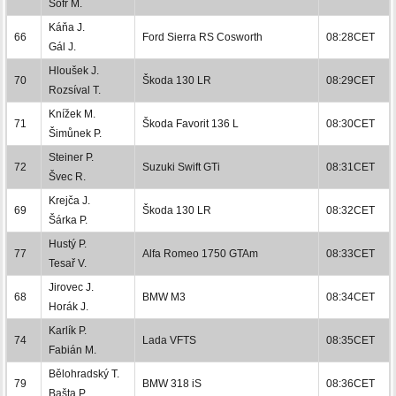
Šofr M.
Káňa J.
66
Ford Sierra RS Cosworth
08:28CET
Gál J.
Hloušek J.
70
Škoda 130 LR
08:29CET
Rozsíval T.
Knížek M.
71
Škoda Favorit 136 L
08:30CET
Šimůnek P.
Steiner P.
72
Suzuki Swift GTi
08:31CET
Švec R.
Krejča J.
69
Škoda 130 LR
08:32CET
Šárka P.
Hustý P.
77
Alfa Romeo 1750 GTAm
08:33CET
Tesař V.
Jirovec J.
68
BMW M3
08:34CET
Horák J.
Karlík P.
74
Lada VFTS
08:35CET
Fabián M.
Bělohradský T.
79
BMW 318 iS
08:36CET
Bašta P.