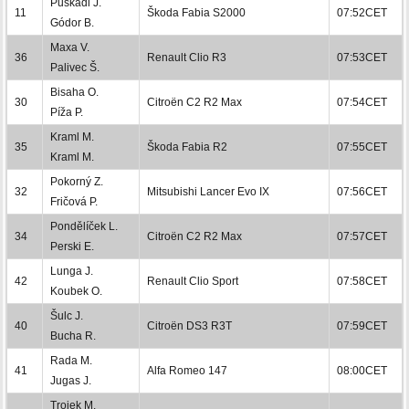
Puskádi J.
11
Škoda Fabia S2000
07:52CET
Gódor B.
Maxa V.
36
Renault Clio R3
07:53CET
Palivec Š.
Bisaha O.
30
Citroën C2 R2 Max
07:54CET
Píža P.
Kraml M.
35
Škoda Fabia R2
07:55CET
Kraml M.
Pokorný Z.
32
Mitsubishi Lancer Evo IX
07:56CET
Fričová P.
Pondělíček L.
34
Citroën C2 R2 Max
07:57CET
Perski E.
Lunga J.
42
Renault Clio Sport
07:58CET
Koubek O.
Šulc J.
40
Citroën DS3 R3T
07:59CET
Bucha R.
Rada M.
41
Alfa Romeo 147
08:00CET
Jugas J.
Trojek M.