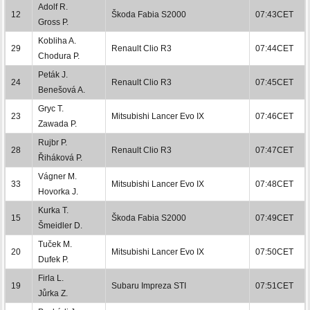
Adolf R.
12
Škoda Fabia S2000
07:43CET
Gross P.
Kobliha A.
29
Renault Clio R3
07:44CET
Chodura P.
Peták J.
24
Renault Clio R3
07:45CET
Benešová A.
Gryc T.
23
Mitsubishi Lancer Evo IX
07:46CET
Zawada P.
Rujbr P.
28
Renault Clio R3
07:47CET
Řiháková P.
Vágner M.
33
Mitsubishi Lancer Evo IX
07:48CET
Hovorka J.
Kurka T.
15
Škoda Fabia S2000
07:49CET
Šmeidler D.
Tuček M.
20
Mitsubishi Lancer Evo IX
07:50CET
Dufek P.
Firla L.
19
Subaru Impreza STI
07:51CET
Jůrka Z.