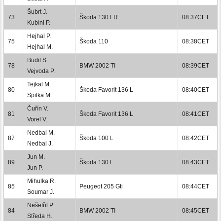
Šubrt J.
73
Škoda 130 LR
08:37CET
Kubíni P.
Hejhal P.
75
Škoda 110
08:38CET
Hejhal M.
Budil S.
78
BMW 2002 TI
08:39CET
Vejvoda P.
Tejkal M.
80
Škoda Favorit 136 L
08:40CET
Spilka M.
Čuřín V.
81
Škoda Favorit 136 L
08:41CET
Vorel V.
Nedbal M.
87
Škoda 100 L
08:42CET
Nedbal J.
Jun M.
89
Škoda 130 L
08:43CET
Jun P.
Mihulka R.
85
Peugeot 205 Gti
08:44CET
Soumar J.
Nešetřil P.
84
BMW 2002 TI
08:45CET
Středa H.