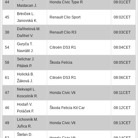
44
Honda Civic Type R
08:01CET
Mastacan J.
Brtníček L.
45
Renault Clio Sport
08:02CET
Janovská K.
Daňhelová M.
38
Renault Clio R3
08:03CET
Daňhel V.
Guryča T.
54
Citroën DS3 R1
08:04CET
Navrátil J.
Selichar J.
58
Škoda Felicia
08:05CET
Pitálek P.
Holická B.
61
Citroën DS3 R1
08:06CET
Žáková J.
Nekvapil L.
47
Honda Civic Vti
08:11CET
Koscelník R.
Hodaň V.
46
Škoda Felicia Kit Car
08:12CET
Poláček F.
Lichovník M.
49
Honda Civic Vti
08:13CET
Juřica R.
Štefan D.
52
Honda Civic Vti
08:14CET