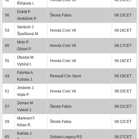
Říhánek I.
Dukát P.
56
Škoda Fabia
08:15CET
Sedláček P.
Vantuch J.
53
Honda Civic Vti
08:16CET
Špačková M.
Motz P.
60
Honda Civic Vti
08:17CET
Glössl P.
Obadal M.
55
Honda Civic Vti
08:18CET
Vybíral I.
Fabrika A.
43
Renault Clio Sport
08:19CET
Kubala J.
Jinderle J.
51
Honda Civic Vti
08:20CET
Vojta P.
Zeman M.
57
Škoda Fabia
08:21CET
Vytasil J.
Markvart F.
59
Škoda Fabia
08:22CET
Kilian R.
Kalista J.
65
Subaru Legacy RS
08:27CET