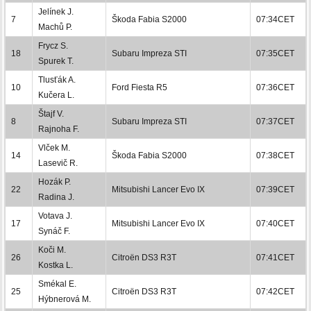
Jelínek J.
7
Škoda Fabia S2000
07:34CET
Machů P.
Frycz S.
18
Subaru Impreza STI
07:35CET
Spurek T.
Tlusťák A.
10
Ford Fiesta R5
07:36CET
Kučera L.
Štajf V.
8
Subaru Impreza STI
07:37CET
Rajnoha F.
Vlček M.
14
Škoda Fabia S2000
07:38CET
Lasevič R.
Hozák P.
22
Mitsubishi Lancer Evo IX
07:39CET
Radina J.
Votava J.
17
Mitsubishi Lancer Evo IX
07:40CET
Synáč F.
Koči M.
26
Citroën DS3 R3T
07:41CET
Kostka L.
Smékal E.
25
Citroën DS3 R3T
07:42CET
Hýbnerová M.