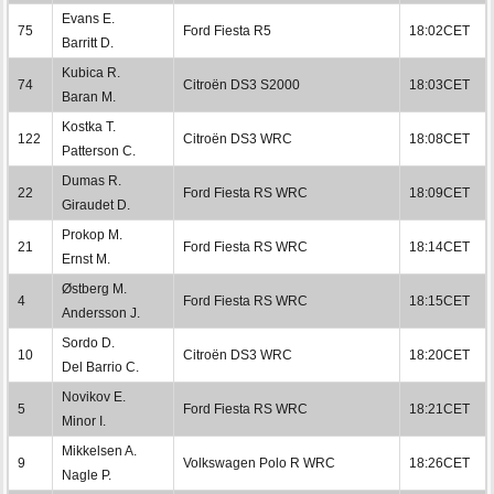
Evans E.
75
Ford Fiesta R5
18:02CET
Barritt D.
Kubica R.
74
Citroën DS3 S2000
18:03CET
Baran M.
Kostka T.
122
Citroën DS3 WRC
18:08CET
Patterson C.
Dumas R.
22
Ford Fiesta RS WRC
18:09CET
Giraudet D.
Prokop M.
21
Ford Fiesta RS WRC
18:14CET
Ernst M.
Østberg M.
4
Ford Fiesta RS WRC
18:15CET
Andersson J.
Sordo D.
10
Citroën DS3 WRC
18:20CET
Del Barrio C.
Novikov E.
5
Ford Fiesta RS WRC
18:21CET
Minor I.
Mikkelsen A.
9
Volkswagen Polo R WRC
18:26CET
Nagle P.