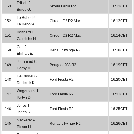
Fritsch J.
153
Škoda Fabia R2
16:12CET
Burey G.
Le Behot P.
152
Citroën C2 R2 Max
16:13CET
Le Behot A.
Bonnard L.
151
Citroën C2 R2 Max
16:14CET
Galmiche N.
Oed J.
150
Renault Twingo R2
16:18CET
Ehrhart E.
Jeanniard C.
149
Peugeot 208 R2
16:19CET
Horny M.
De Ridder G.
148
Ford Fiesta R2
16:20CET
Declerck K.
Wagemans J.
147
Ford Fiesta R2
16:21CET
Pattyn D.
Jones T.
146
Ford Fiesta R2
16:25CET
Jones S.
Mackerer P.
145
Renault Twingo R2
16:26CET
Risser H.