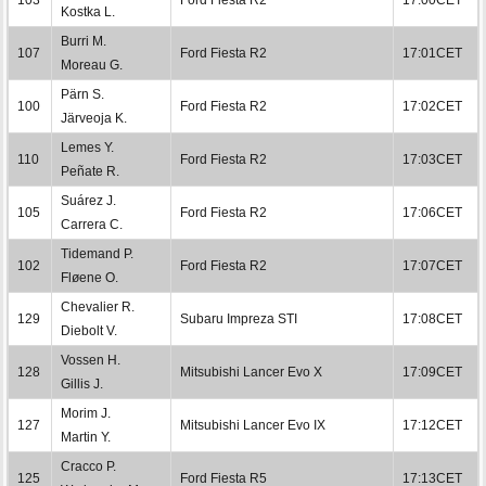
Kostka L.
Burri M.
107
Ford Fiesta R2
17:01CET
Moreau G.
Pärn S.
100
Ford Fiesta R2
17:02CET
Järveoja K.
Lemes Y.
110
Ford Fiesta R2
17:03CET
Peñate R.
Suárez J.
105
Ford Fiesta R2
17:06CET
Carrera C.
Tidemand P.
102
Ford Fiesta R2
17:07CET
Fløene O.
Chevalier R.
129
Subaru Impreza STI
17:08CET
Diebolt V.
Vossen H.
128
Mitsubishi Lancer Evo X
17:09CET
Gillis J.
Morim J.
127
Mitsubishi Lancer Evo IX
17:12CET
Martin Y.
Cracco P.
125
Ford Fiesta R5
17:13CET