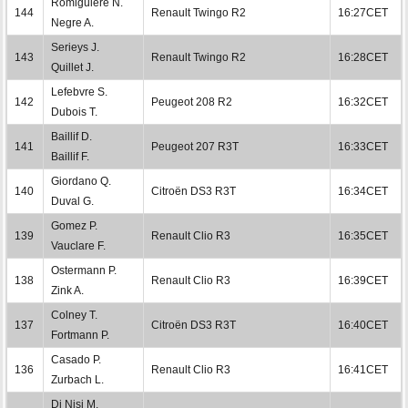
Romiguiere N.
144
Renault Twingo R2
16:27CET
Negre A.
Serieys J.
143
Renault Twingo R2
16:28CET
Quillet J.
Lefebvre S.
142
Peugeot 208 R2
16:32CET
Dubois T.
Baillif D.
141
Peugeot 207 R3T
16:33CET
Baillif F.
Giordano Q.
140
Citroën DS3 R3T
16:34CET
Duval G.
Gomez P.
139
Renault Clio R3
16:35CET
Vauclare F.
Ostermann P.
138
Renault Clio R3
16:39CET
Zink A.
Colney T.
137
Citroën DS3 R3T
16:40CET
Fortmann P.
Casado P.
136
Renault Clio R3
16:41CET
Zurbach L.
Di Nisi M.