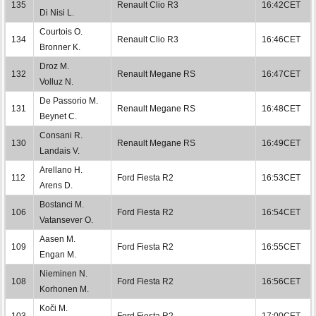
135
Renault Clio R3
16:42CET
Di Nisi L.
Courtois O.
134
Renault Clio R3
16:46CET
Bronner K.
Droz M.
132
Renault Megane RS
16:47CET
Volluz N.
De Passorio M.
131
Renault Megane RS
16:48CET
Beynet C.
Consani R.
130
Renault Megane RS
16:49CET
Landais V.
Arellano H.
112
Ford Fiesta R2
16:53CET
Arens D.
Bostanci M.
106
Ford Fiesta R2
16:54CET
Vatansever O.
Aasen M.
109
Ford Fiesta R2
16:55CET
Engan M.
Nieminen N.
108
Ford Fiesta R2
16:56CET
Korhonen M.
Koči M.
103
Ford Fiesta R2
17:00CET