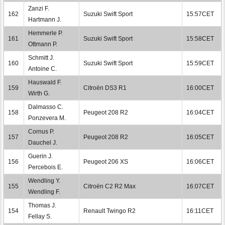
Zanzi F.
162
Suzuki Swift Sport
15:57CET
Hartmann J.
Hemmerle P.
161
Suzuki Swift Sport
15:58CET
Ottmann P.
Schmitt J.
160
Suzuki Swift Sport
15:59CET
Antoine C.
Hauswald F.
159
Citroën DS3 R1
16:00CET
Wirth G.
Dalmasso C.
158
Peugeot 208 R2
16:04CET
Ponzevera M.
Cornus P.
157
Peugeot 208 R2
16:05CET
Dauchel J.
Guerin J.
156
Peugeot 206 XS
16:06CET
Percebois E.
Wendling Y.
155
Citroën C2 R2 Max
16:07CET
Wendling F.
Thomas J.
154
Renault Twingo R2
16:11CET
Fellay S.