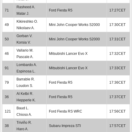
Rasheed A.
71
Ford Fiesta R5
17:27CET
Matar J.
Kikireshko O.
49
Mini John Cooper Works S2000
17:30CET
Nikolaev A.
Gorban V.
50
Mini John Cooper Works S2000
17:31CET
Korsia V.
Vallario M.
46
Mitsubishi Lancer Evo X
17:32CET
Pascale A.
Lombardo A.
91
Mitsubishi Lancer Evo X
17:33CET
Espinosa L.
Barrable R.
79
Ford Fiesta R5
17:36CET
Loudon S.
Al Ketbi R.
36
Ford Fiesta R5
17:37CET
Hepperle K.
Baud L.
121
Ford Fiesta RS WRC
17:56CET
Chioso A.
Triviño R.
38
Subaru Impreza STI
17:57CET
Haro A.