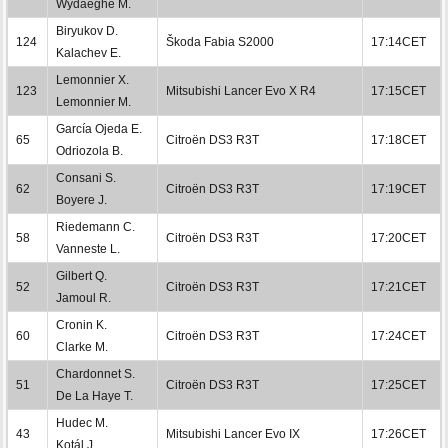
Wydaeghe M.
Biryukov D.
124
Škoda Fabia S2000
17:14CET
Kalachev E.
Lemonnier X.
123
Mitsubishi Lancer Evo X R4
17:15CET
Lemonnier M.
García Ojeda E.
65
Citroën DS3 R3T
17:18CET
Odriozola B.
Consani S.
62
Citroën DS3 R3T
17:19CET
Boyere J.
Riedemann C.
58
Citroën DS3 R3T
17:20CET
Vanneste L.
Gilbert Q.
52
Citroën DS3 R3T
17:21CET
Jamoul R.
Cronin K.
60
Citroën DS3 R3T
17:24CET
Clarke M.
Chardonnet S.
51
Citroën DS3 R3T
17:25CET
De La Haye T.
Hudec M.
43
Mitsubishi Lancer Evo IX
17:26CET
Kotál J.