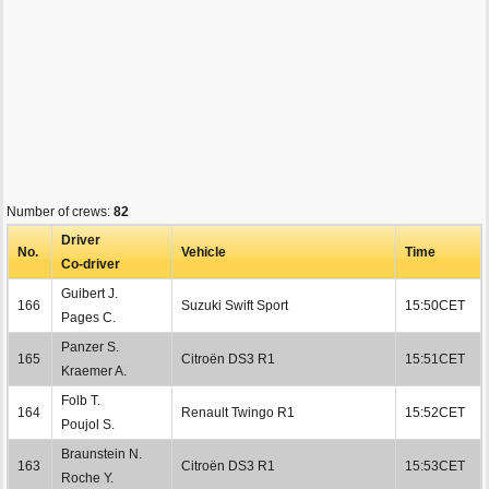
Number of crews:
82
Driver
No.
Vehicle
Time
Co-driver
Guibert J.
166
Suzuki Swift Sport
15:50CET
Pages C.
Panzer S.
165
Citroën DS3 R1
15:51CET
Kraemer A.
Folb T.
164
Renault Twingo R1
15:52CET
Poujol S.
Braunstein N.
163
Citroën DS3 R1
15:53CET
Roche Y.