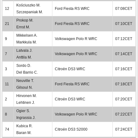
Kościuszko M.
12
Ford Fiesta RS WRC
07:08CET
Szczepaniak M.
Prokop M.
21
Ford Fiesta RS WRC
07:10CET
Ernst M.
Mikkelsen A.
9
Volkswagen Polo R WRC
07:12CET
Markkula M.
Latvala J.
7
Volkswagen Polo R WRC
07:14CET
Anttila M.
Sordo D.
3
Citroën DS3 WRC
07:16CET
Del Barrio C.
Neuville T.
11
Ford Fiesta RS WRC
07:18CET
Gilsoul N.
Hirvonen M.
2
Citroën DS3 WRC
07:20CET
Lehtinen J.
Ogier S.
8
Volkswagen Polo R WRC
07:22CET
Ingrassia J.
Kubica R.
74
Citroën DS3 S2000
07:24CET
Baran M.