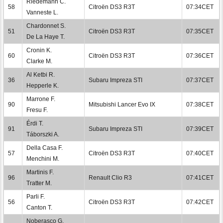
Riedemann C.
58
Citroën DS3 R3T
07:34CET
Vanneste L.
Chardonnet S.
51
Citroën DS3 R3T
07:35CET
De La Haye T.
Cronin K.
60
Citroën DS3 R3T
07:36CET
Clarke M.
Al Ketbi R.
36
Subaru Impreza STI
07:37CET
Hepperle K.
Marrone F.
90
Mitsubishi Lancer Evo IX
07:38CET
Fresu F.
Érdi T.
91
Subaru Impreza STI
07:39CET
Táborszki A.
Della Casa F.
57
Citroën DS3 R3T
07:40CET
Menchini M.
Martinis F.
96
Renault Clio R3
07:41CET
Tratter M.
Parli F.
56
Citroën DS3 R3T
07:42CET
Canton T.
Noberasco G.