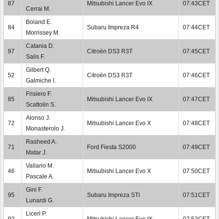
87
Mitsubishi Lancer Evo IX
07:43CET
Cerrai M.
Boland E.
84
Subaru Impreza R4
07:44CET
Morrissey M.
Catania D.
97
Citroën DS3 R3T
07:45CET
Salis F.
Gilbert Q.
52
Citroën DS3 R3T
07:46CET
Galmiche I.
Frisiero F.
85
Mitsubishi Lancer Evo IX
07:47CET
Scattolin S.
Alonso J.
72
Mitsubishi Lancer Evo X
07:48CET
Monasterolo J.
Rasheed A.
71
Ford Fiesta S2000
07:49CET
Matar J.
Vallario M.
46
Mitsubishi Lancer Evo X
07:50CET
Pascale A.
Gini F.
95
Subaru Impreza STI
07:51CET
Lunardi G.
Liceri P.
92
Mitsubishi Lancer Evo IX
07:52CET