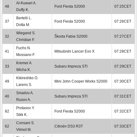
Al-Kuwari A.
48
Ford Fiesta S2000
07:25CET
Duffy K.
Bertelli L.
37
Ford Fiesta S2000
07:26CET
Dotta M.
Wiegand S.
32
Škoda Fabia S2000
07:27CET
Christian F.
Fuchs N.
41
Mitsubishi Lancer Evo X
07:28CET
Mussano F.
Kremer A.
33
Subaru Impreza STI
07:29CET
Wicha K.
Kikireshko O.
49
Mini John Cooper Works S2000
07:30CET
Larens S.
Smailov A.
40
Subaru Impreza STI
07:31CET
Rusov A.
Protasov Y.
82
Ford Fiesta S2000
07:32CET
Sikk K.
Consani S.
62
Citroën DS3 R3T
07:33CET
Vilmot M.