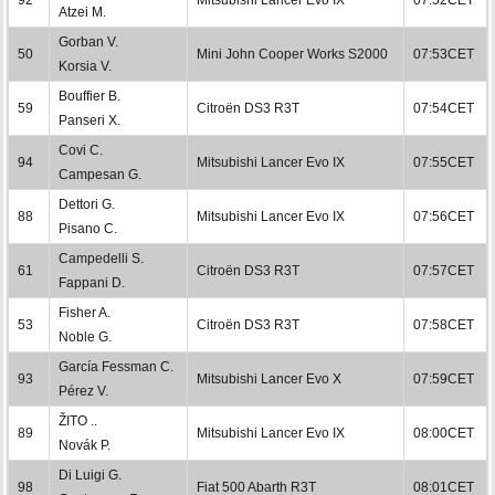
Atzei M.
Gorban V.
50
Mini John Cooper Works S2000
07:53CET
Korsia V.
Bouffier B.
59
Citroën DS3 R3T
07:54CET
Panseri X.
Covi C.
94
Mitsubishi Lancer Evo IX
07:55CET
Campesan G.
Dettori G.
88
Mitsubishi Lancer Evo IX
07:56CET
Pisano C.
Campedelli S.
61
Citroën DS3 R3T
07:57CET
Fappani D.
Fisher A.
53
Citroën DS3 R3T
07:58CET
Noble G.
García Fessman C.
93
Mitsubishi Lancer Evo X
07:59CET
Pérez V.
ŽITO ..
89
Mitsubishi Lancer Evo IX
08:00CET
Novák P.
Di Luigi G.
98
Fiat 500 Abarth R3T
08:01CET