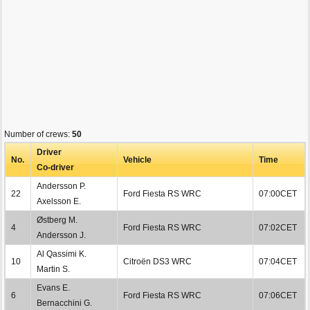
Number of crews:
50
Driver
No.
Vehicle
Time
Co-driver
Andersson P.
22
Ford Fiesta RS WRC
07:00CET
Axelsson E.
Østberg M.
4
Ford Fiesta RS WRC
07:02CET
Andersson J.
Al Qassimi K.
10
Citroën DS3 WRC
07:04CET
Martin S.
Evans E.
6
Ford Fiesta RS WRC
07:06CET
Bernacchini G.