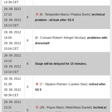
13:39 CET
29. 09. 2012
17:13
(6 - Tempestini Marco / Pulpea Dorin):
technical
6
29. 09. 2012
problem - oil leak after SS 6
16:13 CET
29. 09. 2012
16:04
(8 - Consani Robert / Klinger Nicolas):
problems with
6
29. 09. 2012
driveshaft
15:04 CET
29. 09. 2012
14:10
6
Stage will be delayed for 15 minutes.
29. 09. 2012
13:10 CET
30. 09. 2012
01:39
(7 - Staykov Plamen / Landov Slav):
retired after
5
30. 09. 2012
SS 5
00:39 CET
29. 09. 2012
23:31
(36 - Popov Mario / Metchikian Daniel):
technical
5