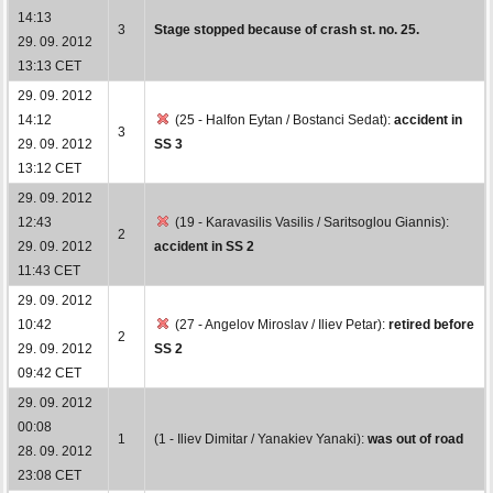
14:13
3
Stage stopped because of crash st. no. 25.
29. 09. 2012
13:13 CET
29. 09. 2012
14:12
(25 - Halfon Eytan / Bostanci Sedat):
accident in
3
29. 09. 2012
SS 3
13:12 CET
29. 09. 2012
12:43
(19 - Karavasilis Vasilis / Saritsoglou Giannis):
2
29. 09. 2012
accident in SS 2
11:43 CET
29. 09. 2012
10:42
(27 - Angelov Miroslav / Iliev Petar):
retired before
2
29. 09. 2012
SS 2
09:42 CET
29. 09. 2012
00:08
1
(1 - Iliev Dimitar / Yanakiev Yanaki):
was out of road
28. 09. 2012
23:08 CET