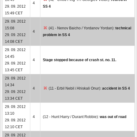
4
29. 09. 2012
SS 4
15:49 CET
29. 09. 2012
15:08
(41 - Nenov Baicho / Yordanov Yordan):
technical
4
29. 09. 2012
problem in SS 4
14:08 CET
29. 09. 2012
14:45
4
Stage stopped because of crash st. no. 11.
29. 09. 2012
13:45 CET
29. 09. 2012
14:34
4
(11 - Erbil Nebil / Ahiskali Onur):
accident in SS 4
29. 09. 2012
13:34 CET
29. 09. 2012
13:10
4
(12 - Hunt Harry / Durant Robbie):
was out of road
29. 09. 2012
12:10 CET
29. 09. 2012