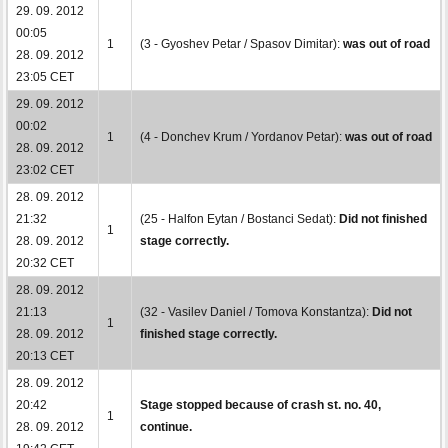
29. 09. 2012
00:05
1
(3 - Gyoshev Petar / Spasov Dimitar):
was out of road
28. 09. 2012
23:05 CET
29. 09. 2012
00:02
1
(4 - Donchev Krum / Yordanov Petar):
was out of road
28. 09. 2012
23:02 CET
28. 09. 2012
21:32
(25 - Halfon Eytan / Bostanci Sedat):
Did not finished
1
28. 09. 2012
stage correctly.
20:32 CET
28. 09. 2012
21:13
(32 - Vasilev Daniel / Tomova Konstantza):
Did not
1
28. 09. 2012
finished stage correctly.
20:13 CET
28. 09. 2012
20:42
Stage stopped because of crash st. no. 40,
1
28. 09. 2012
continue.