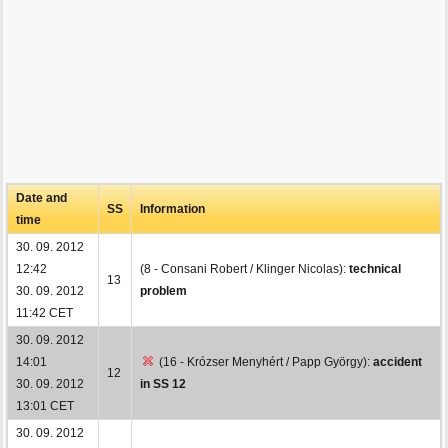
Date and
SS
Information
time
30. 09. 2012
12:42
(8 - Consani Robert / Klinger Nicolas):
technical
13
30. 09. 2012
problem
11:42 CET
30. 09. 2012
14:01
(16 - Krózser Menyhért / Papp György):
accident
12
30. 09. 2012
in SS 12
13:01 CET
30. 09. 2012