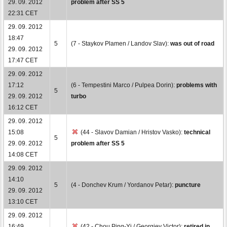
29. 09. 2012
problem after SS 5
22:31 CET
29. 09. 2012
18:47
5
(7 - Staykov Plamen / Landov Slav):
was out of road
29. 09. 2012
17:47 CET
29. 09. 2012
17:12
(6 - Tempestini Marco / Pulpea Dorin):
problems with
5
29. 09. 2012
turbo
16:12 CET
29. 09. 2012
15:08
(44 - Slavov Damian / Hristov Vasko):
technical
5
29. 09. 2012
problem after SS 5
14:08 CET
29. 09. 2012
14:10
5
(4 - Donchev Krum / Yordanov Petar):
puncture
29. 09. 2012
13:10 CET
29. 09. 2012
16:49
(42 - Chou Ping-Yi / Georgiev Victor):
retired in