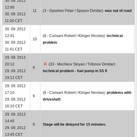
30. 09. 2012
12:00
11
(3 - Gyoshev Petar / Spasov Dimitar):
was out of road
30. 09. 2012
11:00 CET
30. 09. 2012
12:41
(8 - Consani Robert / Klinger Nicolas):
technical
10
30. 09. 2012
problem
11:41 CET
29. 09. 2012
20:12
(33 - Mechkov Stoyan / Trifonov Dimitar):
9
29. 09. 2012
technical problem - fuel pump in SS 9
19:12 CET
29. 09. 2012
17:10
(8 - Consani Robert / Klinger Nicolas):
problems with
9
29. 09. 2012
driveshaft
16:10 CET
29. 09. 2012
14:45
9
Stage will be delayed for 15 minutes.
29. 09. 2012
13:45 CET