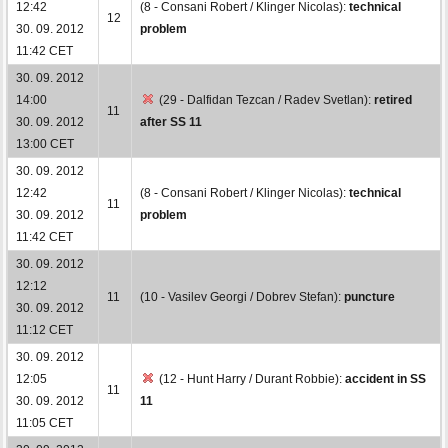
12:42
(8 - Consani Robert / Klinger Nicolas):
technical
12
30. 09. 2012
problem
11:42 CET
30. 09. 2012
14:00
(29 - Dalfidan Tezcan / Radev Svetlan):
retired
11
30. 09. 2012
after SS 11
13:00 CET
30. 09. 2012
12:42
(8 - Consani Robert / Klinger Nicolas):
technical
11
30. 09. 2012
problem
11:42 CET
30. 09. 2012
12:12
11
(10 - Vasilev Georgi / Dobrev Stefan):
puncture
30. 09. 2012
11:12 CET
30. 09. 2012
12:05
(12 - Hunt Harry / Durant Robbie):
accident in SS
11
30. 09. 2012
11
11:05 CET