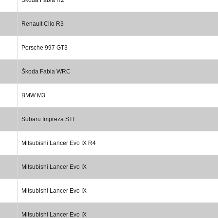
Renault Clio R3
Porsche 997 GT3
Škoda Fabia WRC
BMW M3
Subaru Impreza STI
Mitsubishi Lancer Evo IX R4
Mitsubishi Lancer Evo IX
Mitsubishi Lancer Evo IX
Mitsubishi Lancer Evo IX