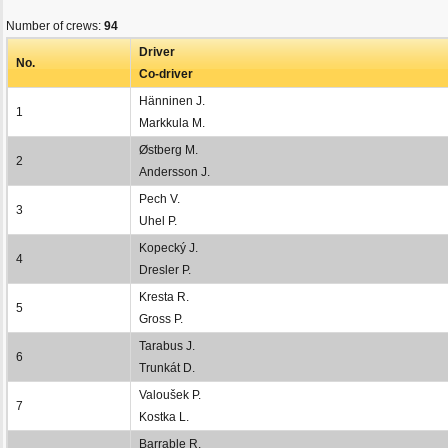
Number of crews:
94
Driver
No.
Co-driver
Hänninen J.
1
Markkula M.
Østberg M.
2
Andersson J.
Pech V.
3
Uhel P.
Kopecký J.
4
Dresler P.
Kresta R.
5
Gross P.
Tarabus J.
6
Trunkát D.
Valoušek P.
7
Kostka L.
Barrable R.