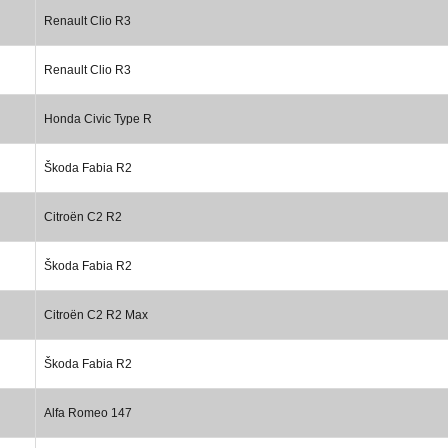
Renault Clio R3
Renault Clio R3
Honda Civic Type R
Škoda Fabia R2
Citroën C2 R2
Škoda Fabia R2
Citroën C2 R2 Max
Škoda Fabia R2
Alfa Romeo 147