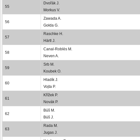
Dvořák J.
55
Morkus V.
Zawada A.
56
Gołda G.
Raschke H.
57
Härtl J.
Canal-Roblès M.
58
Neven A.
Srb M.
59
Koubek O.
Hladík J.
60
Vojta P.
Křížek P.
61
Novák P.
Búš M.
62
Búš J.
Rada M.
63
Jugas J.