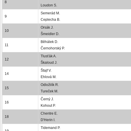
8
Loudon S.
Semerád M.
9
Ceplecha B.
Orsák J.
10
Šmeidler D.
Běhálek D.
11
Černohorský P.
Tlusťák A.
12
Škaloud J.
Štajf V.
14
Ehlová M.
Odložilík R.
15
Tureček M.
Černý J.
16
Kohout P.
Chentre E.
18
D'Herin I.
Tidemand P.
19