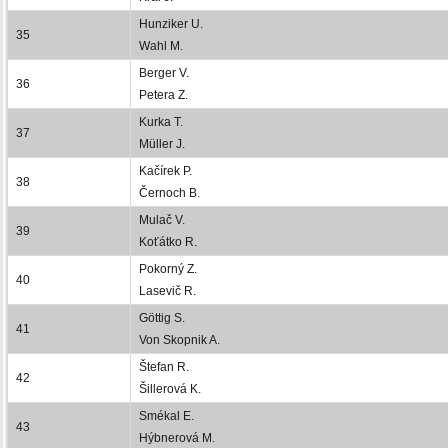
Hunziker U.
35
Wahl M.
Berger V.
36
Petera Z.
Kurka T.
37
Müller J.
Kačírek P.
38
Černoch B.
Mulač V.
39
Koťátko R.
Pokorný Z.
40
Lasevič R.
Göttig S.
41
Von Skopnik A.
Štefan R.
42
Šillerová K.
Smékal E.
43
Hýbnerová M.