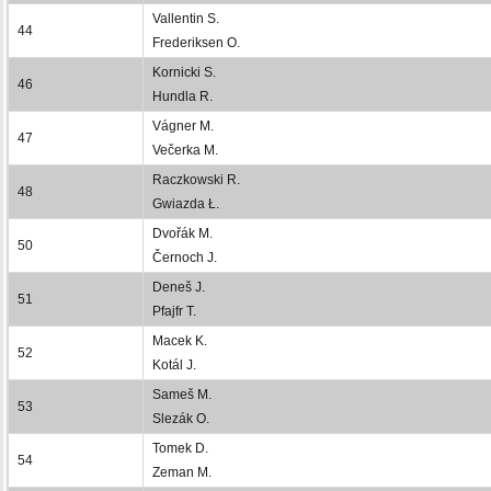
Vallentin S.
44
Frederiksen O.
Kornicki S.
46
Hundla R.
Vágner M.
47
Večerka M.
Raczkowski R.
48
Gwiazda Ł.
Dvořák M.
50
Černoch J.
Deneš J.
51
Pfajfr T.
Macek K.
52
Kotál J.
Sameš M.
53
Slezák O.
Tomek D.
54
Zeman M.