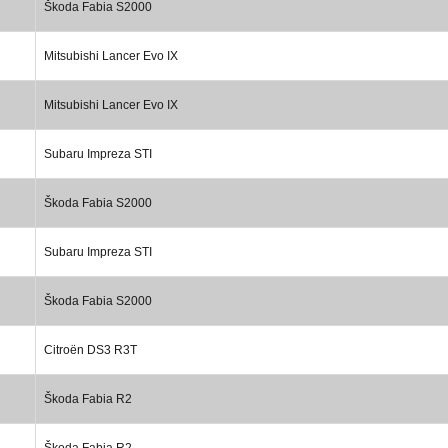
Škoda Fabia S2000
Mitsubishi Lancer Evo IX
Mitsubishi Lancer Evo IX
Subaru Impreza STI
Škoda Fabia S2000
Subaru Impreza STI
Škoda Fabia S2000
Citroën DS3 R3T
Škoda Fabia R2
Škoda Fabia R2