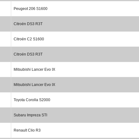
Peugeot 206 S1600
Citroën DS3 R3T
Citroën C2 S1600
Citroën DS3 R3T
Mitsubishi Lancer Evo IX
Mitsubishi Lancer Evo IX
Toyota Corolla S2000
Subaru Impreza STI
Renault Clio R3