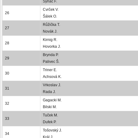
Synáč F.
Cvrček V.
26
Šálek O.
Růžička T.
27
Novák J.
Kirnig R.
28
Hovorka J.
Brynda P.
29
Palivec Š.
Triner E.
30
Achsová K.
Vrkoslav J.
31
Rada J.
Gagacki M.
32
Bilski M.
Tuček M.
33
Dufek P.
Tošovský J.
34
Král J.