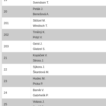
Svendsen T.
Peták J.
20
Benešová A.
Stölzel M.
201
Windisch T.
Trněný K.
202
Pritzl V.
Geist J.
203
Glatzel S.
Kopáček V.
21
Stross J.
Sýkora J.
22
Škardová M.
Hudec M.
23
Picka P.
Barvík V.
24
Gabrhelík P.
Votava J.
25