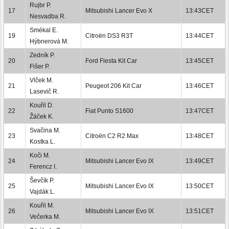
Rujbr P.
17
Mitsubishi Lancer Evo X
13:43CET
Nesvadba R.
Smékal E.
19
Citroën DS3 R3T
13:44CET
Hýbnerová M.
Zedník P.
20
Ford Fiesta Kit Car
13:45CET
Fišer P.
Vlček M.
21
Peugeot 206 Kit Car
13:46CET
Lasevič R.
Kouřil D.
22
Fiat Punto S1600
13:47CET
Žáček K.
Svačina M.
23
Citroën C2 R2 Max
13:48CET
Kostka L.
Koči M.
24
Mitsubishi Lancer Evo IX
13:49CET
Ferencz I.
Ševčík P.
25
Mitsubishi Lancer Evo IX
13:50CET
Vajdák L.
Kouřil M.
26
Mitsubishi Lancer Evo IX
13:51CET
Večerka M.