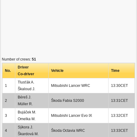
Number of crews:
51
Driver
No.
Vehicle
Time
Co-driver
Tlusťák A.
1
Mitsubishi Lancer WRC
13:30CET
Škaloud J.
Béreš J.
2
Škoda Fabia S2000
13:31CET
Müller R.
Bujáček M.
3
Mitsubishi Lancer Evo IX
13:32CET
Omelka M.
Sýkora J.
4
Škoda Octavia WRC
13:33CET
Škardová M.