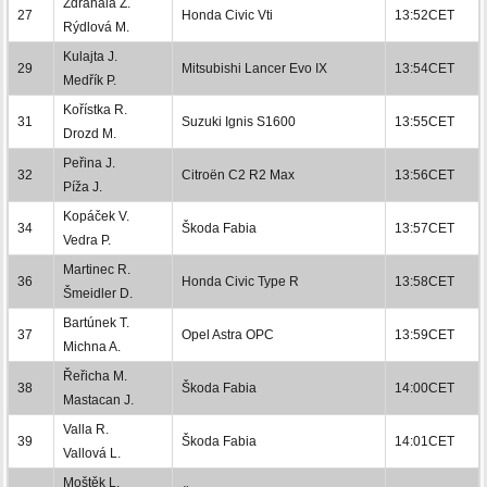
Zdráhala Z.
27
Honda Civic Vti
13:52CET
Rýdlová M.
Kulajta J.
29
Mitsubishi Lancer Evo IX
13:54CET
Medřík P.
Kořístka R.
31
Suzuki Ignis S1600
13:55CET
Drozd M.
Peřina J.
32
Citroën C2 R2 Max
13:56CET
Píža J.
Kopáček V.
34
Škoda Fabia
13:57CET
Vedra P.
Martinec R.
36
Honda Civic Type R
13:58CET
Šmeidler D.
Bartúnek T.
37
Opel Astra OPC
13:59CET
Michna A.
Řeřicha M.
38
Škoda Fabia
14:00CET
Mastacan J.
Valla R.
39
Škoda Fabia
14:01CET
Vallová L.
Moštěk L.