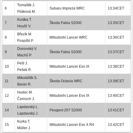
Tomaštík J.
6
Subaru Impreza WRC
13:34CET
Filáková M.
Kostka T.
7
Škoda Fabia S2000
13:35CET
Houšť V.
Březík M.
8
Mitsubishi Lancer WRC
13:36CET
Pospíšil P.
Dunovský V.
9
Škoda Fabia S2000
13:37CET
Machů P.
Pešl J.
10
Mitsubishi Lancer Evo IX
13:38CET
Pešek R.
Mikuláštík S.
11
Škoda Octavia WRC
13:39CET
Baran R.
Hudec M.
12
Mitsubishi Lancer Evo IX
13:40CET
Černoch J.
Lapdavský L.
14
Peugeot 207 S2000
13:41CET
Lapdavský J.
Kurka T.
15
Mitsubishi Lancer Evo X R4
13:42CET
Müller J.