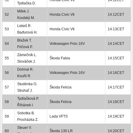
Tydlačka D.
Mílek J.
52
Honda Civic Vti
14:12CET
Koutský M.
Lekeš R.
53
Honda Civic Vti
14:13CET
Baďurová H.
Blažek T.
54
Volkswagen Polo 16V
14:14CET
Fričová P.
Zámečník L.
55
Škoda Fabia
14:15CET
Slováček J.
Dohnal R.
56
Volkswagen Polo 16V
14:16CET
Kouřil R.
Studénka O.
57
Škoda Felicia
14:17CET
Struhař J.
Tydlačková P.
58
Škoda Felicia
14:18CET
Říhánek I.
Sobotka B.
59
Lada VFTS
14:19CET
Procházka Z.
Steuer V.
60
Škoda 130 LR
14:20CET