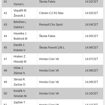
41
Škoda Fabia
14:02CET
Vyoral L.
Vopatřil M.
42
Citroën C2 R2 Max
14:03CET
Žeravík J.
Brtníček L.
43
Renault Clio Sport
14:04CET
Vybíral I.
Havelka J.
44
Škoda Fabia
14:05CET
Bublová M.
Daněk J.
45
Škoda Favorit 136 L
14:06CET
Kubala V.
Hrabec Z.
47
Honda Civic Vti
14:07CET
Hlavatý M.
Vlček J.
48
Honda Civic Vti
14:08CET
Zlámal S.
Strnad R.
49
Honda Civic Vti
14:09CET
Zachar D.
Kolařík V.
50
Honda Civic Vti
14:10CET
Smolán M.
Zajíček T.
51
Honda Civic Vti
14:11CET