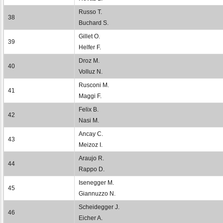
Russo T.
38
Buchard S.
Gillet O.
39
Helfer F.
Droz M.
40
Volluz N.
Rusconi M.
41
Maggi F.
Felix B.
42
Nasi M.
Ancay C.
43
Meizoz I.
Araujo R.
44
Rappo D.
Isenegger M.
45
Giannuzzo N.
Scheidegger J.
46
Eicher A.