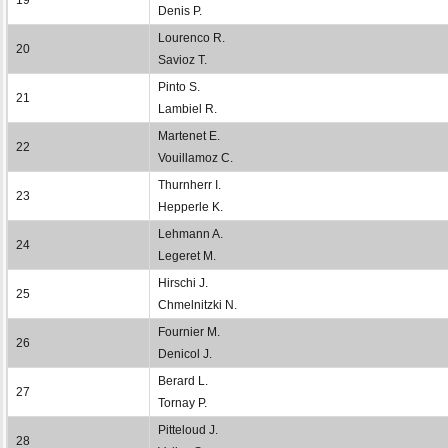
Denis P.
Lourenco R.
20
Savioz T.
Pinto S.
21
Lambiel R.
Martenet E.
22
Vouillamoz C.
Thurnherr I.
23
Hepperle K.
Lehmann A.
24
Legeret M.
Hirschi J.
25
Chmelnitzki N.
Fournier M.
26
Denicol J.
Berard L.
27
Tornay P.
Pitteloud J.
28