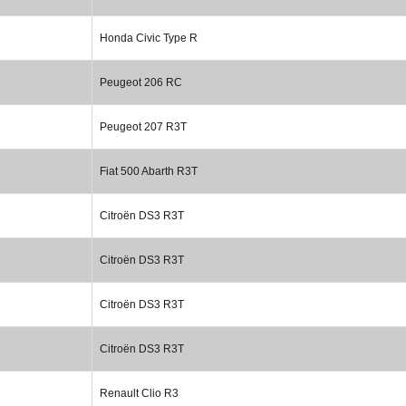
Honda Civic Type R
Peugeot 206 RC
Peugeot 207 R3T
Fiat 500 Abarth R3T
Citroën DS3 R3T
Citroën DS3 R3T
Citroën DS3 R3T
Citroën DS3 R3T
Renault Clio R3