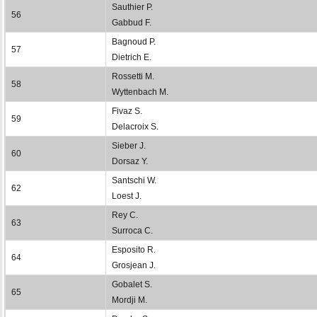
Sauthier P.
56
Gabbud F.
Bagnoud P.
57
Dietrich E.
Rossetti M.
58
Wyttenbach M.
Fivaz S.
59
Delacroix S.
Sieber J.
60
Dorsaz Y.
Santschi W.
62
Loest J.
Rey C.
63
Surroca C.
Esposito R.
64
Grosjean J.
Gobalet S.
65
Mordji M.