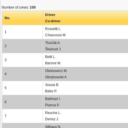
Number of crews:
100
Driver
No.
Co-driver
Rossetti L.
1
Chiarcossi M.
Tlusťák A.
2
Škaloud J.
Betti L.
3
Barone M.
Oleksowicz M.
4
Obrębowski A.
Sousa B.
5
Babo P.
Ballinari I.
6
Pianca P.
Reuche L.
7
Deriaz J.
Althaus N.