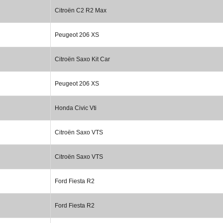
Citroën C2 R2 Max
Peugeot 206 XS
Citroën Saxo Kit Car
Peugeot 206 XS
Honda Civic Vti
Citroën Saxo VTS
Citroën Saxo VTS
Ford Fiesta R2
Ford Fiesta R2