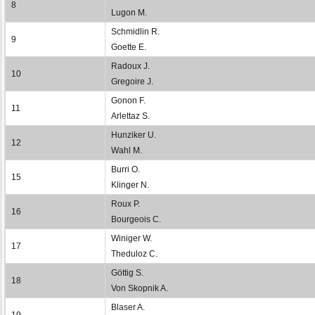
8
Lugon M.
Schmidlin R.
9
Goette E.
Radoux J.
10
Gregoire J.
Gonon F.
11
Arlettaz S.
Hunziker U.
12
Wahl M.
Burri O.
15
Klinger N.
Roux P.
16
Bourgeois C.
Winiger W.
17
Theduloz C.
Göttig S.
18
Von Skopnik A.
Blaser A.
19