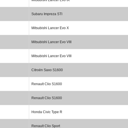
Subaru Impreza STI
Mitsubishi Lancer Evo X
Mitsubishi Lancer Evo VIII
Mitsubishi Lancer Evo VIII
Citroën Saxo S1600
Renault Clio S1600
Renault Clio S1600
Honda Civic Type R
Renault Clio Sport