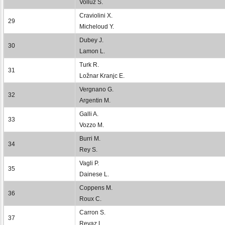
Volluz S.
Craviolini X.
29
Micheloud Y.
Dubey J.
30
Lamon L.
Turk R.
31
Ložnar Kranjc E.
Vergnano G.
32
Argentin M.
Galli A.
33
Vozzo M.
Burri M.
34
Rey S.
Vagli P.
35
Dainese L.
Coppens M.
36
Roux C.
Carron S.
37
Revaz L.