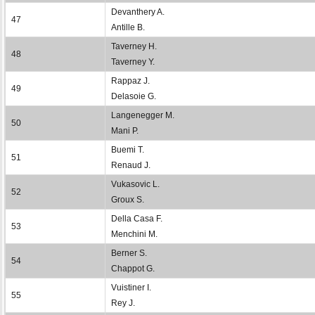
Devanthery A.
47
Antille B.
Taverney H.
48
Taverney Y.
Rappaz J.
49
Delasoie G.
Langenegger M.
50
Mani P.
Buemi T.
51
Renaud J.
Vukasovic L.
52
Groux S.
Della Casa F.
53
Menchini M.
Berner S.
54
Chappot G.
Vuistiner I.
55
Rey J.