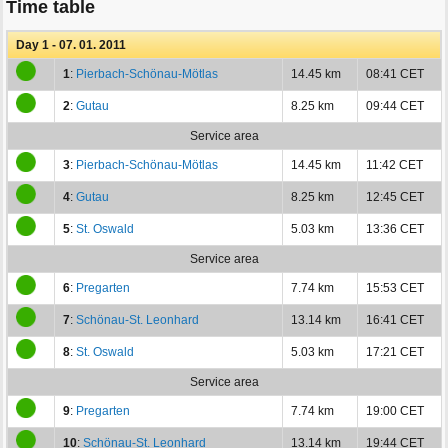
Time table
Day 1 - 07. 01. 2011
1
:
Pierbach-Schönau-Mötlas
14.45 km
08:41 CET
2
:
Gutau
8.25 km
09:44 CET
Service area
3
:
Pierbach-Schönau-Mötlas
14.45 km
11:42 CET
4
:
Gutau
8.25 km
12:45 CET
5
:
St. Oswald
5.03 km
13:36 CET
Service area
6
:
Pregarten
7.74 km
15:53 CET
7
:
Schönau-St. Leonhard
13.14 km
16:41 CET
8
:
St. Oswald
5.03 km
17:21 CET
Service area
9
:
Pregarten
7.74 km
19:00 CET
10
:
Schönau-St. Leonhard
13.14 km
19:44 CET