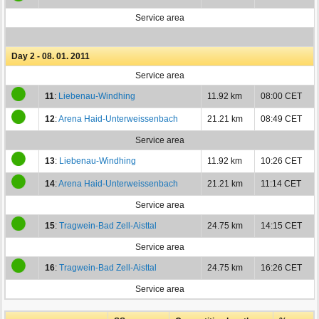
Service area
Day 2 - 08. 01. 2011
Service area
11
:
Liebenau-Windhing
11.92 km
08:00 CET
12
:
Arena Haid-Unterweissenbach
21.21 km
08:49 CET
Service area
13
:
Liebenau-Windhing
11.92 km
10:26 CET
14
:
Arena Haid-Unterweissenbach
21.21 km
11:14 CET
Service area
15
:
Tragwein-Bad Zell-Aisttal
24.75 km
14:15 CET
Service area
16
:
Tragwein-Bad Zell-Aisttal
24.75 km
16:26 CET
Service area