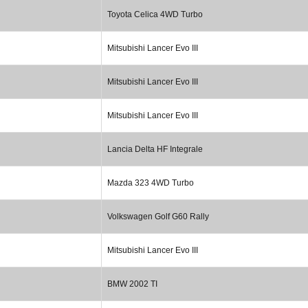
Toyota Celica 4WD Turbo
Mitsubishi Lancer Evo III
Mitsubishi Lancer Evo III
Mitsubishi Lancer Evo III
Lancia Delta HF Integrale
Mazda 323 4WD Turbo
Volkswagen Golf G60 Rally
Mitsubishi Lancer Evo III
BMW 2002 TI