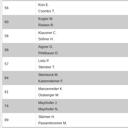
Kiss E.
56
Csontos T.
Kogler M.
60
Rieben R.
Klausner C.
58
Söllner H.
Aigner G.
99
Pirklbauer D.
Lietz P.
57
Steinber T.
Steinbock M.
84
Katzensteiner F.
Manzenreiter K.
81
Ossberger M.
Mayrhofer J.
74
Mayrhofer N.
Stürmer H.
89
Passenbrunner M.