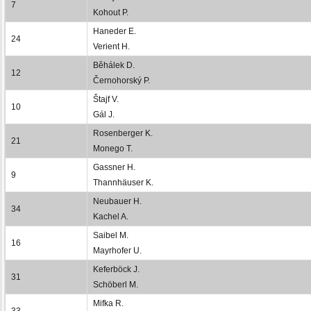
7
Kohout P.
Haneder E.
24
Verient H.
Běhálek D.
12
Černohorský P.
Štajf V.
10
Gál J.
Rosenberger K.
21
Monego T.
Gassner H.
9
Thannhäuser K.
Neubauer H.
34
Kachel A.
Saibel M.
16
Mayrhofer U.
Keferböck J.
31
Schöberl M.
Mifka R.
33