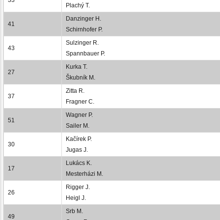
Plachý T.
Danzinger H.
41
Schirnhofer P.
Sulzinger R.
43
Spannbauer P.
Kurka T.
27
Škubník M.
Zitta R.
37
Fragner C.
Wagner P.
51
Sailer M.
Kačírek P.
30
Jugas J.
Lukács K.
17
Mesterházi M.
Rigger J.
26
Heigl J.
Srb M.
49