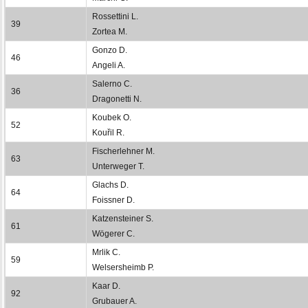
Rossettini L.
39
Zortea M.
Gonzo D.
46
Angeli A.
Salerno C.
36
Dragonetti N.
Koubek O.
52
Kouřil R.
Fischerlehner M.
63
Unterweger T.
Glachs D.
64
Foissner D.
Katzensteiner S.
61
Wögerer C.
Mrlik C.
59
Welsersheimb P.
Kaar D.
92
Grubauer A.