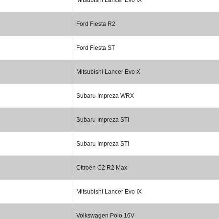
Ford Fiesta R2
Ford Fiesta ST
Mitsubishi Lancer Evo X
Subaru Impreza WRX
Subaru Impreza STI
Subaru Impreza STI
Citroën C2 R2 Max
Mitsubishi Lancer Evo IX
Volkswagen Polo 16V