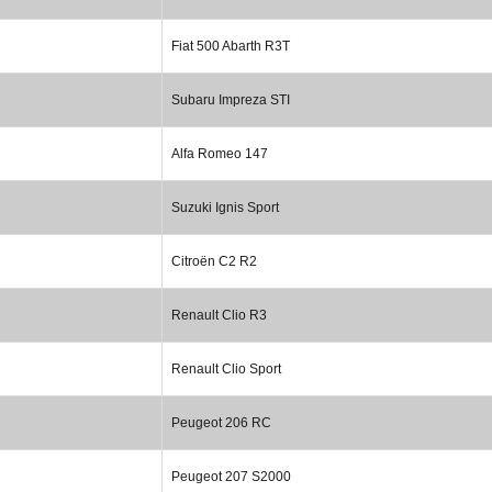
Fiat 500 Abarth R3T
Subaru Impreza STI
Alfa Romeo 147
Suzuki Ignis Sport
Citroën C2 R2
Renault Clio R3
Renault Clio Sport
Peugeot 206 RC
Peugeot 207 S2000