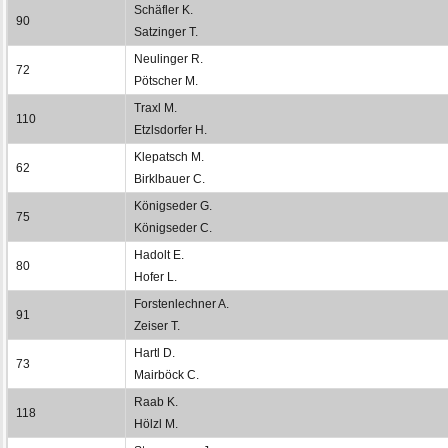
Schäfler K.
90
Satzinger T.
Neulinger R.
72
Pötscher M.
Traxl M.
110
Etzlsdorfer H.
Klepatsch M.
62
Birklbauer C.
Königseder G.
75
Königseder C.
Hadolt E.
80
Hofer L.
Forstenlechner A.
91
Zeiser T.
Hartl D.
73
Mairböck C.
Raab K.
118
Hölzl M.