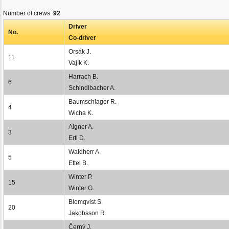
Number of crews:
92
Driver
No.
Co-driver
Orsák J.
11
Vajík K.
Harrach B.
6
Schindlbacher A.
Baumschlager R.
4
Wicha K.
Aigner A.
3
Ertl D.
Waldherr A.
5
Ettel B.
Winter P.
15
Winter G.
Blomqvist S.
20
Jakobsson R.
Černý J.