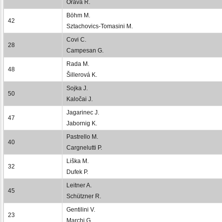
Orava R.
Böhm M.
42
Sztachovics-Tomasini M.
Covi C.
28
Campesan G.
Rada M.
48
Šillerová K.
Sojka J.
50
Kaločai J.
Jagarinec J.
47
Jabornig K.
Pastrello M.
40
Cargnelutti P.
Liška M.
32
Dufek P.
Leitner A.
45
Schützner R.
Gentilini V.
23
Marchi G.