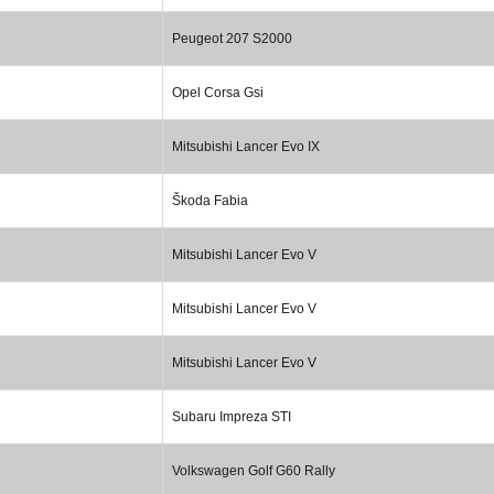
Peugeot 207 S2000
Opel Corsa Gsi
Mitsubishi Lancer Evo IX
Škoda Fabia
Mitsubishi Lancer Evo V
Mitsubishi Lancer Evo V
Mitsubishi Lancer Evo V
Subaru Impreza STI
Volkswagen Golf G60 Rally