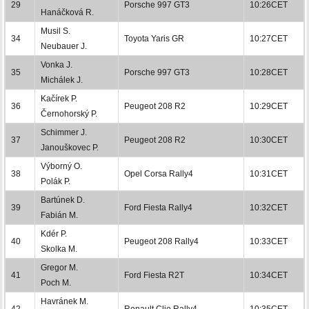
29
Porsche 997 GT3
10:26CET
Hanáčková R.
Musil S.
34
Toyota Yaris GR
10:27CET
Neubauer J.
Vonka J.
35
Porsche 997 GT3
10:28CET
Michálek J.
Kačírek P.
36
Peugeot 208 R2
10:29CET
Černohorský P.
Schimmer J.
37
Peugeot 208 R2
10:30CET
Janouškovec P.
Výborný O.
38
Opel Corsa Rally4
10:31CET
Polák P.
Bartúnek D.
39
Ford Fiesta Rally4
10:32CET
Fabián M.
Kdér P.
40
Peugeot 208 Rally4
10:33CET
Skolka M.
Gregor M.
41
Ford Fiesta R2T
10:34CET
Poch M.
Havránek M.
42
Renault Clio Rally4
10:35CET