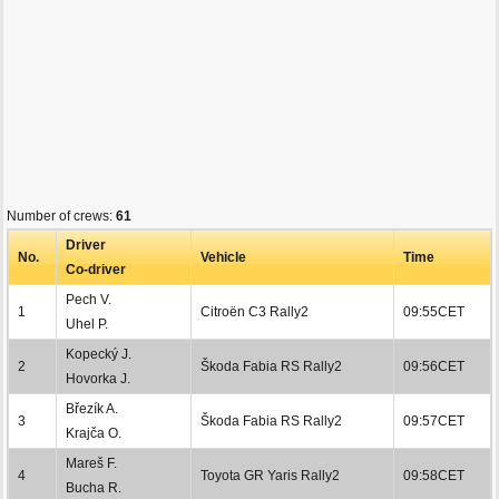
Number of crews:
61
Driver
No.
Vehicle
Time
Co-driver
Pech V.
1
Citroën C3 Rally2
09:55CET
Uhel P.
Kopecký J.
2
Škoda Fabia RS Rally2
09:56CET
Hovorka J.
Březík A.
3
Škoda Fabia RS Rally2
09:57CET
Krajča O.
Mareš F.
4
Toyota GR Yaris Rally2
09:58CET
Bucha R.