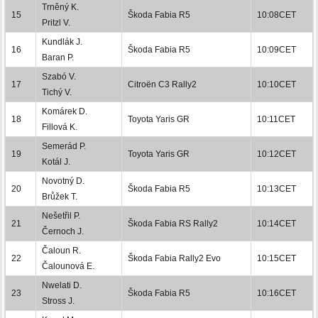
Trněný K.
15
Škoda Fabia R5
10:08CET
Pritzl V.
Kundlák J.
16
Škoda Fabia R5
10:09CET
Baran P.
Szabó V.
17
Citroën C3 Rally2
10:10CET
Tichý V.
Komárek D.
18
Toyota Yaris GR
10:11CET
Fillová K.
Semerád P.
19
Toyota Yaris GR
10:12CET
Kotál J.
Novotný D.
20
Škoda Fabia R5
10:13CET
Brůžek T.
Nešetřil P.
21
Škoda Fabia RS Rally2
10:14CET
Černoch J.
Čaloun R.
22
Škoda Fabia Rally2 Evo
10:15CET
Čalounová E.
Nwelati D.
23
Škoda Fabia R5
10:16CET
Stross J.