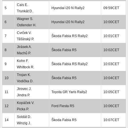
Cais E.
5
Hyundai i20 N Rally2
09:59CET
Trunkát D.
Wagner S.
6
Hyundai i20 N Rally2
10:00CET
Ostlender H.
Cvrček V.
7
Škoda Fabia RS Rally2
10:01CET
Těšínský P.
Jirásek A.
8
Škoda Fabia R5
10:02CET
Machů P.
Kohn F.
9
Škoda Fabia RS Rally2
10:03CET
Whittock R.
Trojan K.
10
Škoda Fabia R5
10:04CET
Vodička D.
Jirovec J.
11
Toyota GR Yaris Rally2
10:05CET
Jindra P.
Kopáček V.
12
Ford Fiesta R5
10:06CET
Picka P.
Soldát D.
14
Škoda Fabia R5
10:07CET
Winzig J.