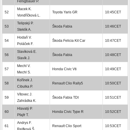
Fenigbauer P.
Macek K.
52
Toyota Yaris GR
10:45CET
Vondříčková L.
Telipský P.
53
Škoda Fabia
10:46CET
Steklík A.
Hodaň V.
54
Škoda Felicia Kit Car
10:47CET
Poláček F.
Slavíková E.
56
Škoda Fabia
10:48CET
Slavík J.
Mechl V.
57
Honda Civic Vti
10:49CET
Mechl S.
Kořínek J.
58
Renault Clio Rally5
10:50CET
Cibulka P.
Vítovec J.
59
Škoda Fabia TDI
10:51CET
Zahrádka K.
Hlavatý P.
60
Honda Civic Type R
10:52CET
Pfajfr T.
Andrys F.
61
Renault Clio Sport
10:53CET
Rejfková Š.