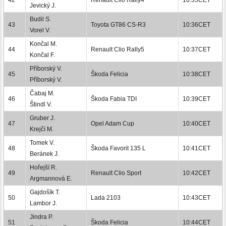
Jevický J.
Budil S.
43
Toyota GT86 CS-R3
10:36CET
Vorel V.
Končal M.
44
Renault Clio Rally5
10:37CET
Končal F.
Příborský V.
45
Škoda Felicia
10:38CET
Příborský V.
Čabaj M.
46
Škoda Fabia TDI
10:39CET
Štindl V.
Gruber J.
47
Opel Adam Cup
10:40CET
Krejčí M.
Tomek V.
48
Škoda Favorit 135 L
10:41CET
Beránek J.
Hořejší R.
49
Renault Clio Sport
10:42CET
Argmannová E.
Gajdošík T.
50
Lada 2103
10:43CET
Lambor J.
Jindra P.
51
Škoda Felicia
10:44CET