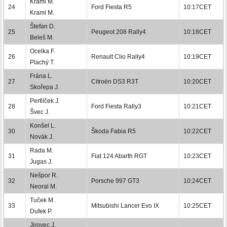
Kraml M.
24
Ford Fiesta R5
10:17CET
Kraml M.
Štefan D.
25
Peugeot 208 Rally4
10:18CET
Beleš M.
Ocelka F.
26
Renault Clio Rally4
10:19CET
Plachý T.
Frána L.
27
Citroën DS3 R3T
10:20CET
Skořepa J.
Pertlíček J.
28
Ford Fiesta Rally3
10:21CET
Švec J.
Konšel L.
30
Škoda Fabia R5
10:22CET
Novák J.
Rada M.
31
Fiat 124 Abarth RGT
10:23CET
Jugas J.
Nešpor R.
32
Porsche 997 GT3
10:24CET
Neoral M.
Tuček M.
33
Mitsubishi Lancer Evo IX
10:25CET
Dufek P.
Jirovec J.