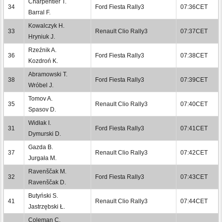
Charpentier T.
34
Ford Fiesta Rally3
07:36CET
Barral F.
Kowalczyk H.
33
Renault Clio Rally3
07:37CET
Hryniuk J.
Rzeźnik A.
36
Ford Fiesta Rally3
07:38CET
Kozdroń K.
Abramowski T.
38
Ford Fiesta Rally3
07:39CET
Wróbel J.
Tomov A.
35
Renault Clio Rally3
07:40CET
Spasov D.
Widłak I.
31
Ford Fiesta Rally3
07:41CET
Dymurski D.
Gazda B.
37
Renault Clio Rally3
07:42CET
Jurgała M.
Ravenščak M.
32
Ford Fiesta Rally3
07:43CET
Ravenščak D.
Butyński S.
41
Renault Clio Rally3
07:44CET
Jastrzębski Ł.
Coleman C.