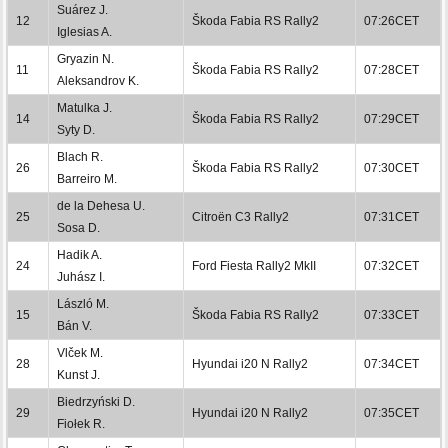
Suárez J.
12
Škoda Fabia RS Rally2
07:26CET
Iglesias A.
Gryazin N.
11
Škoda Fabia RS Rally2
07:28CET
Aleksandrov K.
Matulka J.
14
Škoda Fabia RS Rally2
07:29CET
Syty D.
Blach R.
26
Škoda Fabia RS Rally2
07:30CET
Barreiro M.
de la Dehesa U.
25
Citroën C3 Rally2
07:31CET
Sosa D.
Hadik A.
24
Ford Fiesta Rally2 MkII
07:32CET
Juhász I.
László M.
15
Škoda Fabia RS Rally2
07:33CET
Bán V.
Vlček M.
28
Hyundai i20 N Rally2
07:34CET
Kunst J.
Biedrzyński D.
29
Hyundai i20 N Rally2
07:35CET
Fiołek R.