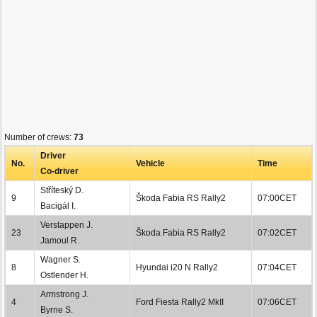
Number of crews:
73
Driver
No.
Vehicle
Time
Co-driver
Stříteský D.
9
Škoda Fabia RS Rally2
07:00CET
Bacigál I.
Verstappen J.
23
Škoda Fabia RS Rally2
07:02CET
Jamoul R.
Wagner S.
8
Hyundai i20 N Rally2
07:04CET
Ostlender H.
Armstrong J.
4
Ford Fiesta Rally2 MkII
07:06CET
Byrne S.