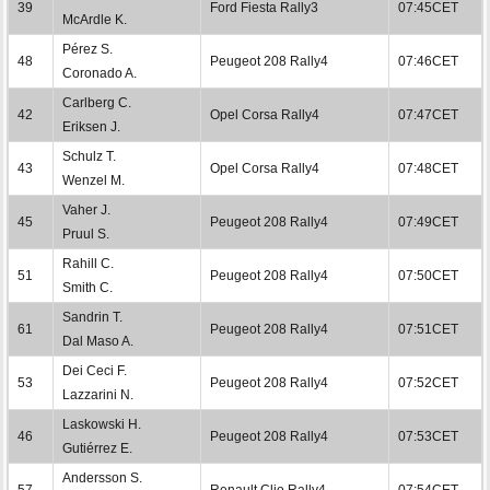
39
Ford Fiesta Rally3
07:45CET
McArdle K.
Pérez S.
48
Peugeot 208 Rally4
07:46CET
Coronado A.
Carlberg C.
42
Opel Corsa Rally4
07:47CET
Eriksen J.
Schulz T.
43
Opel Corsa Rally4
07:48CET
Wenzel M.
Vaher J.
45
Peugeot 208 Rally4
07:49CET
Pruul S.
Rahill C.
51
Peugeot 208 Rally4
07:50CET
Smith C.
Sandrin T.
61
Peugeot 208 Rally4
07:51CET
Dal Maso A.
Dei Ceci F.
53
Peugeot 208 Rally4
07:52CET
Lazzarini N.
Laskowski H.
46
Peugeot 208 Rally4
07:53CET
Gutiérrez E.
Andersson S.
57
Renault Clio Rally4
07:54CET