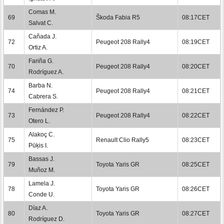
Comas M.
69
Škoda Fabia R5
08:17CET
Salvat C.
Cañada J.
72
Peugeot 208 Rally4
08:19CET
Ortiz A.
Fariña G.
70
Peugeot 208 Rally4
08:20CET
Rodríguez A.
Barba N.
74
Peugeot 208 Rally4
08:21CET
Cabrera S.
Fernández P.
73
Peugeot 208 Rally4
08:22CET
Otero L.
Alakoç C.
75
Renault Clio Rally5
08:23CET
Pūķis I.
Bassas J.
79
Toyota Yaris GR
08:25CET
Muñoz M.
Lamela J.
78
Toyota Yaris GR
08:26CET
Conde U.
Díaz A.
80
Toyota Yaris GR
08:27CET
Rodríguez D.