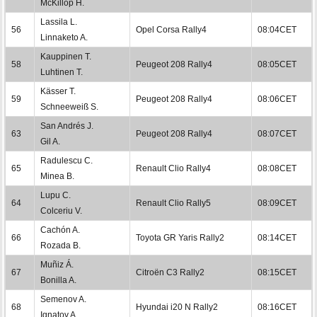
McKillop H.
Lassila L.
56
Opel Corsa Rally4
08:04CET
Linnaketo A.
Kauppinen T.
58
Peugeot 208 Rally4
08:05CET
Luhtinen T.
Kässer T.
59
Peugeot 208 Rally4
08:06CET
Schneeweiß S.
San Andrés J.
63
Peugeot 208 Rally4
08:07CET
Gil A.
Radulescu C.
65
Renault Clio Rally4
08:08CET
Minea B.
Lupu C.
64
Renault Clio Rally5
08:09CET
Colceriu V.
Cachón A.
66
Toyota GR Yaris Rally2
08:14CET
Rozada B.
Muñiz Á.
67
Citroën C3 Rally2
08:15CET
Bonilla A.
Semenov A.
68
Hyundai i20 N Rally2
08:16CET
Ignatov A.