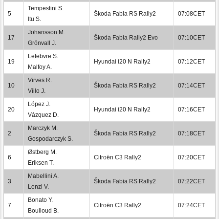
Tempestini S.
5
Škoda Fabia RS Rally2
07:08CET
Itu S.
Johansson M.
17
Škoda Fabia Rally2 Evo
07:10CET
Grönvall J.
Lefebvre S.
19
Hyundai i20 N Rally2
07:12CET
Malfoy A.
Virves R.
10
Škoda Fabia RS Rally2
07:14CET
Viilo J.
López J.
20
Hyundai i20 N Rally2
07:16CET
Vázquez D.
Marczyk M.
2
Škoda Fabia RS Rally2
07:18CET
Gospodarczyk S.
Østberg M.
6
Citroën C3 Rally2
07:20CET
Eriksen T.
Mabellini A.
3
Škoda Fabia RS Rally2
07:22CET
Lenzi V.
Bonato Y.
7
Citroën C3 Rally2
07:24CET
Boulloud B.