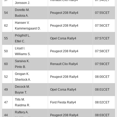
Jonsson J.
Doretto M.
54
Peugeot 208 Rally4
07:55CET
Budoia A.
Hansen V.
62
Peugeot 208 Rally4
07:56CET
Kammersgaard D.
Pröglhöf L.
55
Opel Corsa Rally4
07:57CET
Ettel C.
Lloyd I.
50
Peugeot 208 Rally4
07:58CET
Williams S.
Saraiva K.
60
Renault Clio Rally4
07:59CET
Pinto B.
Grogan K.
52
Peugeot 208 Rally4
08:00CET
Sherlock A.
Decock M.
49
Opel Corsa Rally4
08:01CET
Buyse T.
Tiits M.
47
Ford Fiesta Rally4
08:02CET
Raidma R.
Raftery A.
44
Peugeot 208 Rally4
08:03CET