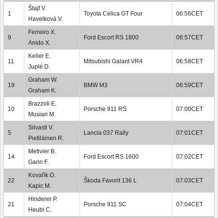
Štajf V.
1
Toyota Celica GT Four
06:56CET
Havelková V.
Ferreiro X.
9
Ford Escort RS 1800
06:57CET
Anido X.
Keller E.
11
Mitsubishi Galant VR4
06:58CET
Juplé D.
Graham W.
19
BMW M3
06:59CET
Graham K.
Brazzoli E.
10
Porsche 911 RS
07:00CET
Musiari M.
Silvasti V.
5
Lancia 037 Rally
07:01CET
Pietiläinen R.
Metivier B.
14
Ford Escort RS 1600
07:02CET
Garin F.
Kovařík O.
22
Škoda Favorit 136 L
07:03CET
Kapic M.
Hinderer P.
21
Porsche 911 SC
07:04CET
Heubl C.