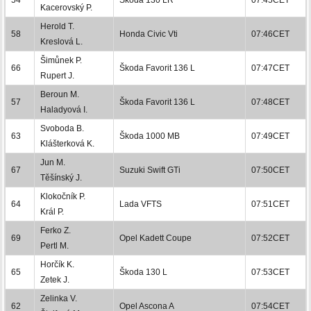
Kacerovský P.
Herold T.
58
Honda Civic Vti
07:46CET
Kreslová L.
Šimůnek P.
66
Škoda Favorit 136 L
07:47CET
Rupert J.
Beroun M.
57
Škoda Favorit 136 L
07:48CET
Haladyová I.
Svoboda B.
63
Škoda 1000 MB
07:49CET
Klášterková K.
Jun M.
67
Suzuki Swift GTi
07:50CET
Těšínský J.
Klokočník P.
64
Lada VFTS
07:51CET
Král P.
Ferko Z.
69
Opel Kadett Coupe
07:52CET
Pertl M.
Horčík K.
65
Škoda 130 L
07:53CET
Zetek J.
Zelinka V.
62
Opel Ascona A
07:54CET