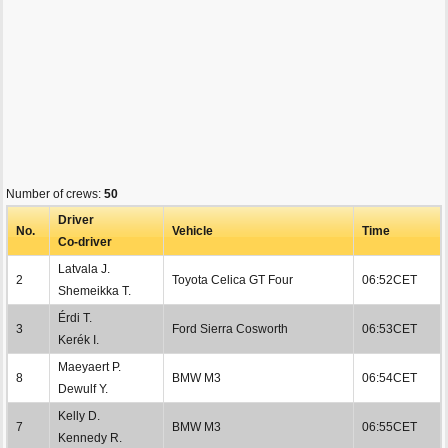
Number of crews:
50
Driver
No.
Vehicle
Time
Co-driver
Latvala J.
2
Toyota Celica GT Four
06:52CET
Shemeikka T.
Érdi T.
3
Ford Sierra Cosworth
06:53CET
Kerék I.
Maeyaert P.
8
BMW M3
06:54CET
Dewulf Y.
Kelly D.
7
BMW M3
06:55CET
Kennedy R.