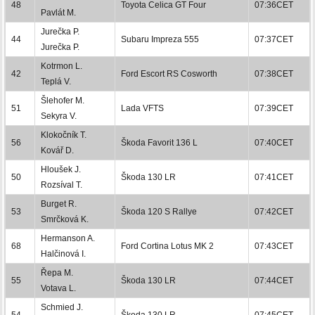
48
Toyota Celica GT Four
07:36CET
Pavlát M.
Jurečka P.
44
Subaru Impreza 555
07:37CET
Jurečka P.
Kotrmon L.
42
Ford Escort RS Cosworth
07:38CET
Teplá V.
Šlehofer M.
51
Lada VFTS
07:39CET
Sekyra V.
Klokočník T.
56
Škoda Favorit 136 L
07:40CET
Kovář D.
Hloušek J.
50
Škoda 130 LR
07:41CET
Rozsíval T.
Burget R.
53
Škoda 120 S Rallye
07:42CET
Smrčková K.
Hermanson A.
68
Ford Cortina Lotus MK 2
07:43CET
Halčinová I.
Řepa M.
55
Škoda 130 LR
07:44CET
Votava L.
Schmied J.
54
Škoda 130 LR
07:45CET