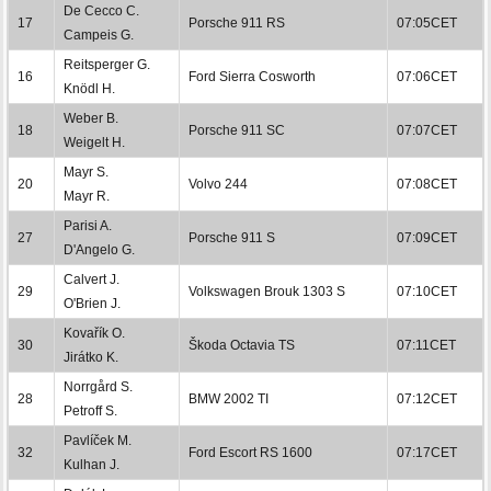
De Cecco C.
17
Porsche 911 RS
07:05CET
Campeis G.
Reitsperger G.
16
Ford Sierra Cosworth
07:06CET
Knödl H.
Weber B.
18
Porsche 911 SC
07:07CET
Weigelt H.
Mayr S.
20
Volvo 244
07:08CET
Mayr R.
Parisi A.
27
Porsche 911 S
07:09CET
D'Angelo G.
Calvert J.
29
Volkswagen Brouk 1303 S
07:10CET
O'Brien J.
Kovařík O.
30
Škoda Octavia TS
07:11CET
Jirátko K.
Norrgård S.
28
BMW 2002 TI
07:12CET
Petroff S.
Pavlíček M.
32
Ford Escort RS 1600
07:17CET
Kulhan J.