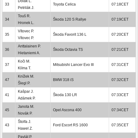
Dolák L.
33
Toyota Celica
07:18CET
Petrilák J.
Touš R.
34
Škoda 120 S Rallye
07:19CET
Hronek L.
Vítovec P.
35
Škoda Favorit 136 L
07:20CET
Vítovec P.
Anttalainen P.
36
Škoda Octavia TS
07:21CET
Hietaniemi A.
Koči M.
37
Mitsubishi Lancer Evo III
07:31CET
Klíma T.
Knížek M.
47
BMW 318 iS
07:32CET
Šlegl P.
Kašpar J.
41
Škoda 130 LR
07:33CET
Adámek P.
Janota M.
45
Opel Ascona 400
07:34CET
Novák P.
Štolfa J.
43
Ford Escort RS 1600
07:35CET
Hawel Z.
Pavlát P.