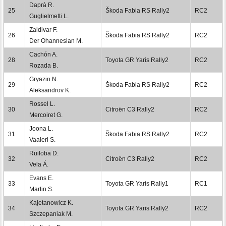
Daprà R.
25
Škoda Fabia RS Rally2
RC2
Guglielmetti L.
Zaldivar F.
26
Škoda Fabia RS Rally2
RC2
Der Ohannesian M.
Cachón A.
28
Toyota GR Yaris Rally2
RC2
Rozada B.
Gryazin N.
29
Škoda Fabia RS Rally2
RC2
Aleksandrov K.
Rossel L.
30
Citroën C3 Rally2
RC2
Mercoiret G.
Joona L.
31
Škoda Fabia RS Rally2
RC2
Vaaleri S.
Ruiloba D.
32
Citroën C3 Rally2
RC2
Vela Á.
Evans E.
33
Toyota GR Yaris Rally1
RC1
Martin S.
Kajetanowicz K.
34
Toyota GR Yaris Rally2
RC2
Szczepaniak M.