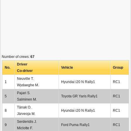
Number of crews:
67
Driver
No.
Vehicle
Group
Co-driver
Neuville T.
1
Hyundai i20 N Rally1
RC1
Wydaeghe M.
Pajari S.
5
Toyota GR Yaris Rally1
RC1
Salminen M.
Tänak O.
8
Hyundai i20 N Rally1
RC1
Järveoja M.
Serderidis J.
9
Ford Puma Rally1
RC1
Miclotte F.