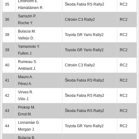
Lindholm E.
35
Škoda Fabia RS Rally2
RC2
Hämäläinen R.
Sarrazin P.
36
Citroën C3 Rally2
RC2
Roche Y.
Bulacia M.
38
Toyota GR Yaris Rally2
RC2
Vallejo D.
Yamamoto Y.
39
Toyota GR Yaris Rally2
RC2
Fulton J.
Rumeau S.
40
Citroën C3 Rally2
RC2
Amblard J.
Mauro A.
41
Škoda Fabia RS Rally2
RC2
Pérez A.
Virves R.
42
Škoda Fabia RS Rally2
RC2
Viilo J.
Prokop M.
43
Škoda Fabia RS Rally2
RC2
Ernst M.
Linnamäe G.
44
Toyota GR Yaris Rally2
RC2
Morgan J.
Bulacia B.