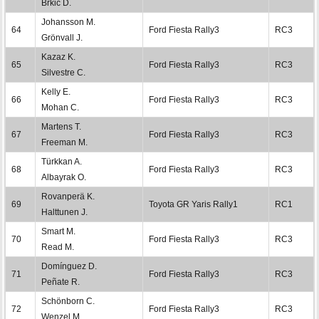
Brkic D.
Johansson M.
64
Ford Fiesta Rally3
RC3
Grönvall J.
Kazaz K.
65
Ford Fiesta Rally3
RC3
Silvestre C.
Kelly E.
66
Ford Fiesta Rally3
RC3
Mohan C.
Martens T.
67
Ford Fiesta Rally3
RC3
Freeman M.
Türkkan A.
68
Ford Fiesta Rally3
RC3
Albayrak O.
Rovanperä K.
69
Toyota GR Yaris Rally1
RC1
Halttunen J.
Smart M.
70
Ford Fiesta Rally3
RC3
Read M.
Domínguez D.
71
Ford Fiesta Rally3
RC3
Peñate R.
Schönborn C.
72
Ford Fiesta Rally3
RC3
Wenzel M.