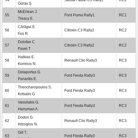
Güray Ş.
McErlean J.
55
Ford Puma Rally1
RC1
Treacy E.
Cărăgui E.
56
Citroën C3 Rally2
RC2
Fus R.
Dolofan C.
57
Citroën C3 Rally2
RC2
Pavel T.
Halkias E.
58
Renault Clio Rally3
RC3
Komnos N.
Delaportas G.
59
Ford Fiesta Rally3
RC3
Panaritis E.
Theocharopoulos S.
60
Ford Fiesta Rally3
RC3
Kotsalis G.
Vassilakis G.
61
Ford Fiesta Rally3
RC3
Harryman A.
Dodos G.
62
Renault Clio Rally3
RC3
Intzoglou N.
Gill T.
63
Ford Fiesta Rally3
RC3