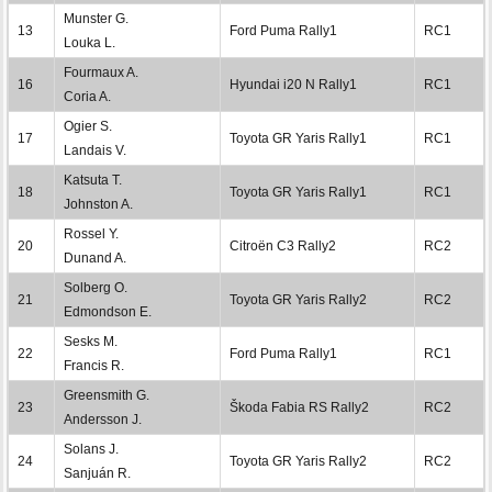
Munster G.
13
Ford Puma Rally1
RC1
Louka L.
Fourmaux A.
16
Hyundai i20 N Rally1
RC1
Coria A.
Ogier S.
17
Toyota GR Yaris Rally1
RC1
Landais V.
Katsuta T.
18
Toyota GR Yaris Rally1
RC1
Johnston A.
Rossel Y.
20
Citroën C3 Rally2
RC2
Dunand A.
Solberg O.
21
Toyota GR Yaris Rally2
RC2
Edmondson E.
Sesks M.
22
Ford Puma Rally1
RC1
Francis R.
Greensmith G.
23
Škoda Fabia RS Rally2
RC2
Andersson J.
Solans J.
24
Toyota GR Yaris Rally2
RC2
Sanjuán R.