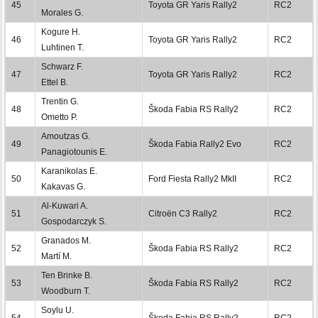
45
Toyota GR Yaris Rally2
RC2
Morales G.
Kogure H.
46
Toyota GR Yaris Rally2
RC2
Luhtinen T.
Schwarz F.
47
Toyota GR Yaris Rally2
RC2
Ettel B.
Trentin G.
48
Škoda Fabia RS Rally2
RC2
Ometto P.
Amoutzas G.
49
Škoda Fabia Rally2 Evo
RC2
Panagiotounis E.
Karanikolas E.
50
Ford Fiesta Rally2 MkII
RC2
Kakavas G.
Al-Kuwari A.
51
Citroën C3 Rally2
RC2
Gospodarczyk S.
Granados M.
52
Škoda Fabia RS Rally2
RC2
Martí M.
Ten Brinke B.
53
Škoda Fabia RS Rally2
RC2
Woodburn T.
Soylu U.
54
Škoda Fabia RS Rally2
RC2