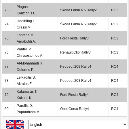
Plagos I.
73
Škoda Fabia RS Rally2
RC2
Kouzionis C.
Hoelbling L.
74
Škoda Fabia RS Rally2
RC2
Grassi M.
Fontana M.
75
Ford Fiesta Rally3
RC3
Arnaboldi A.
Panteli P.
76
Renault Clio Rally3
RC3
Chrysostomou A.
Al-Mohannadi R.
77
Peugeot 208 Rally4
RC4
Delorme P.
Lefkaditis S.
78
Peugeot 208 Rally4
RC4
Akratos E.
Kalamaras T.
79
Ford Fiesta Rally4
RC4
Kakalis K.
Parellis D.
80
Opel Corsa Rally4
RC4
Papandreou A.