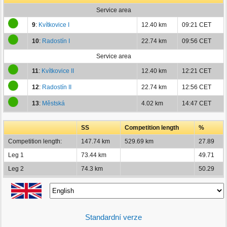
Service area
9
:
Kvítkovice I
12.40 km
09:21 CET
10
:
Radostín I
22.74 km
09:56 CET
Service area
11
:
Kvítkovice II
12.40 km
12:21 CET
12
:
Radostín II
22.74 km
12:56 CET
13
:
Městská
4.02 km
14:47 CET
SS
Competition length
%
Competition length:
147.74 km
529.69 km
27.89
Leg 1
73.44 km
49.71
Leg 2
74.3 km
50.29
Standardní verze