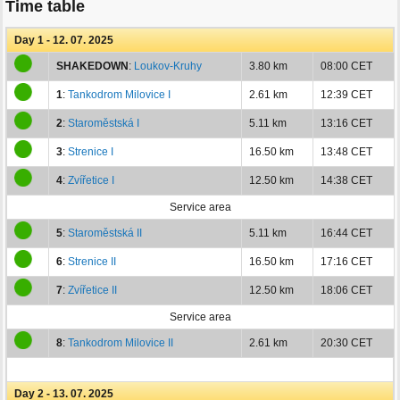
Time table
Day 1 - 12. 07. 2025
SHAKEDOWN
:
Loukov-Kruhy
3.80 km
08:00 CET
1
:
Tankodrom Milovice I
2.61 km
12:39 CET
2
:
Staroměstská I
5.11 km
13:16 CET
3
:
Strenice I
16.50 km
13:48 CET
4
:
Zvířetice I
12.50 km
14:38 CET
Service area
5
:
Staroměstská II
5.11 km
16:44 CET
6
:
Strenice II
16.50 km
17:16 CET
7
:
Zvířetice II
12.50 km
18:06 CET
Service area
8
:
Tankodrom Milovice II
2.61 km
20:30 CET
Day 2 - 13. 07. 2025