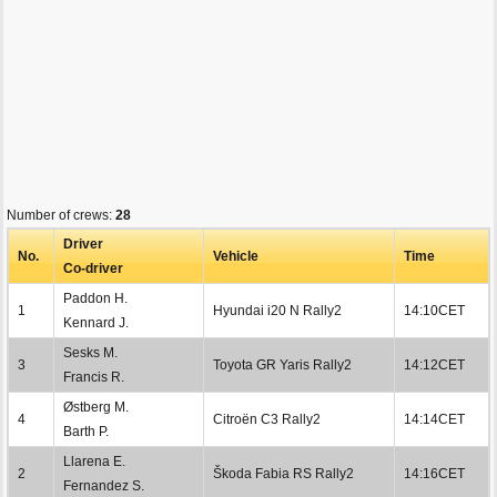
Number of crews:
28
Driver
No.
Vehicle
Time
Co-driver
Paddon H.
1
Hyundai i20 N Rally2
14:10CET
Kennard J.
Sesks M.
3
Toyota GR Yaris Rally2
14:12CET
Francis R.
Østberg M.
4
Citroën C3 Rally2
14:14CET
Barth P.
Llarena E.
2
Škoda Fabia RS Rally2
14:16CET
Fernandez S.