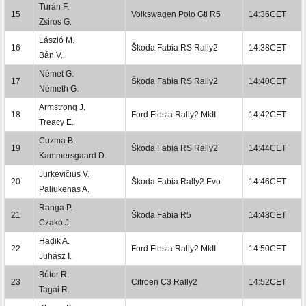
Turán F.
15
Volkswagen Polo Gti R5
14:36CET
Zsiros G.
László M.
16
Škoda Fabia RS Rally2
14:38CET
Bán V.
Német G.
17
Škoda Fabia RS Rally2
14:40CET
Németh G.
Armstrong J.
18
Ford Fiesta Rally2 MkII
14:42CET
Treacy E.
Cuzma B.
19
Škoda Fabia RS Rally2
14:44CET
Kammersgaard D.
Jurkevičius V.
20
Škoda Fabia Rally2 Evo
14:46CET
Paliukėnas A.
Ranga P.
21
Škoda Fabia R5
14:48CET
Czakó J.
Hadik A.
22
Ford Fiesta Rally2 MkII
14:50CET
Juhász I.
Bútor R.
23
Citroën C3 Rally2
14:52CET
Tagai R.