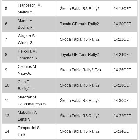
Franceschi M.
5
Škoda Fabia RS Rally2
14:18CET
Malfoy A.
Mareš F.
6
Toyota GR Yaris Rally2
14:20CET
Bucha R.
Wagner S.
7
Škoda Fabia RS Rally2
14:22CET
Winter G.
Heikkilä M.
8
Toyota GR Yaris Rally2
14:24CET
Temonen K.
Csomós M.
9
Škoda Fabia Rally2 Evo
14:26CET
Nagy A.
Cais E.
10
Škoda Fabia RS Rally2
14:28CET
Bacigál I.
Marczyk M.
11
Škoda Fabia RS Rally2
14:30CET
Gospodarczyk S.
Mabellini A.
12
Škoda Fabia RS Rally2
14:32CET
Lenzi V.
Tempestini S.
14
Škoda Fabia RS Rally2
14:34CET
Itu S.