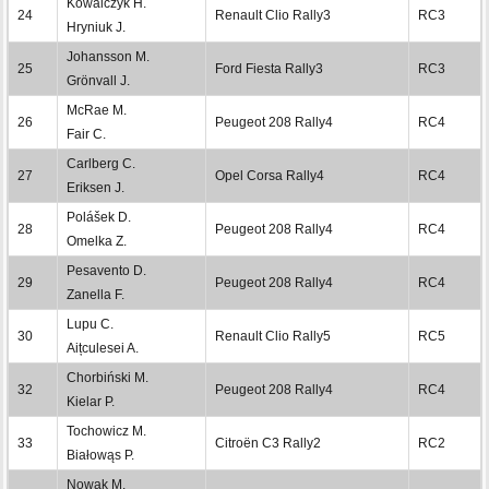
Kowalczyk H.
24
Renault Clio Rally3
RC3
Hryniuk J.
Johansson M.
25
Ford Fiesta Rally3
RC3
Grönvall J.
McRae M.
26
Peugeot 208 Rally4
RC4
Fair C.
Carlberg C.
27
Opel Corsa Rally4
RC4
Eriksen J.
Polášek D.
28
Peugeot 208 Rally4
RC4
Omelka Z.
Pesavento D.
29
Peugeot 208 Rally4
RC4
Zanella F.
Lupu C.
30
Renault Clio Rally5
RC5
Aițculesei A.
Chorbiński M.
32
Peugeot 208 Rally4
RC4
Kielar P.
Tochowicz M.
33
Citroën C3 Rally2
RC2
Białowąs P.
Nowak M.