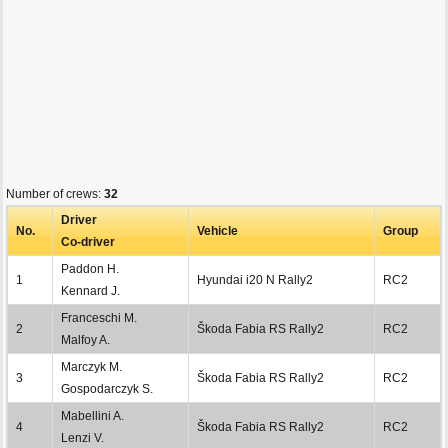
Number of crews:
32
Driver
No.
Vehicle
Group
Co-driver
Paddon H.
1
Hyundai i20 N Rally2
RC2
Kennard J.
Franceschi M.
2
Škoda Fabia RS Rally2
RC2
Malfoy A.
Marczyk M.
3
Škoda Fabia RS Rally2
RC2
Gospodarczyk S.
Mabellini A.
4
Škoda Fabia RS Rally2
RC2
Lenzi V.