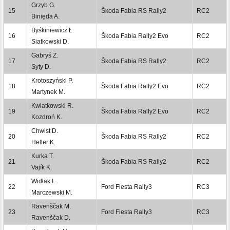
Grzyb G.
15
Škoda Fabia RS Rally2
RC2
Binięda A.
Byśkiniewicz Ł.
16
Škoda Fabia Rally2 Evo
RC2
Siatkowski D.
Gabryś Z.
17
Škoda Fabia RS Rally2
RC2
Syty D.
Krotoszyński P.
18
Škoda Fabia Rally2 Evo
RC2
Martynek M.
Kwiatkowski R.
19
Škoda Fabia Rally2 Evo
RC2
Kozdroń K.
Chwist D.
20
Škoda Fabia RS Rally2
RC2
Heller K.
Kurka T.
21
Škoda Fabia RS Rally2
RC2
Vajík K.
Widłak I.
22
Ford Fiesta Rally3
RC3
Marczewski M.
Ravenščak M.
23
Ford Fiesta Rally3
RC3
Ravenščak D.