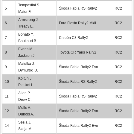
Tempestini S.
5
Škoda Fabia RS Rally2
RC2
Maior F.
Armstrong J.
6
Ford Fiesta Rally2 MkII
RC2
Treacy E.
Bonato Y.
7
Citroën C3 Rally2
RC2
Boulloud B.
Evans M.
8
Toyota GR Yaris Rally2
RC2
Jackson J.
Matulka J.
9
Škoda Fabia Rally2 Evo
RC2
Dymurski D.
Kołtun J.
10
Škoda Fabia RS Rally2
RC2
Pleskot I.
Allen P.
11
Škoda Fabia RS Rally2
RC2
Drew C.
Molle A.
12
Škoda Fabia Rally2 Evo
RC2
Dubois A.
Szeja J.
14
Škoda Fabia Rally2 Evo
RC2
Szeja M.