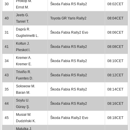
Prokop M.
30
Škoda Fabia RS Rally2
08:02CET
Ernst M.
Jeets G.
40
Toyota GR Yaris Rally2
08:04CET
Taniel T.
Daprà R.
31
Škoda Fabia Rally2 Evo
08:06CET
Guglielmetti L.
Kołtun J.
41
Škoda Fabia RS Rally2
08:08CET
Pleskot I.
Kremer A.
34
Škoda Fabia RS Rally2
08:10CET
Kremer E.
Triviño R.
43
Škoda Fabia RS Rally2
08:12CET
Fuentes D.
Sołowow M.
35
Škoda Fabia RS Rally2
08:14CET
Baran M.
Soylu U.
44
Škoda Fabia RS Rally2
08:16CET
Güray Ş.
Musiał W.
45
Škoda Fabia Rally2 Evo
08:18CET
Dudziński K.
Matulka J.