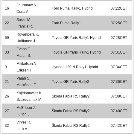
Fourmaux A.
16
Ford Puma Rally1 Hybrid
07:22CET
Coria A.
Sesks M.
22
Ford Puma Rally1
07:25CET
Francis R.
Rovanperä K.
69
Toyota GR Yaris Rally1 Hybrid
07:28CET
Halttunen J.
Evans E.
33
Toyota GR Yaris Rally1 Hybrid
07:31CET
Martin S.
Mikkelsen A.
9
Hyundai i20 N Rally1 Hybrid
07:34CET
Eriksen T.
Pajari S.
21
Toyota GR Yaris Rally2
07:36CET
Mälkönen E.
Kajetanowicz K.
26
Škoda Fabia RS Rally2
07:38CET
Szczepaniak M.
McErlean J.
27
Škoda Fabia RS Rally2
07:40CET
Fulton J.
Virves R.
32
Škoda Fabia RS Rally2
07:42CET
Lesk A.