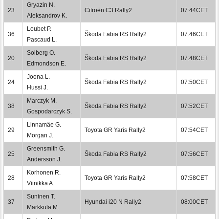
Gryazin N.
23
Citroën C3 Rally2
07:44CET
Aleksandrov K.
Loubet P.
36
Škoda Fabia RS Rally2
07:46CET
Pascaud L.
Solberg O.
20
Škoda Fabia RS Rally2
07:48CET
Edmondson E.
Joona L.
24
Škoda Fabia RS Rally2
07:50CET
Hussi J.
Marczyk M.
38
Škoda Fabia RS Rally2
07:52CET
Gospodarczyk S.
Linnamäe G.
29
Toyota GR Yaris Rally2
07:54CET
Morgan J.
Greensmith G.
25
Škoda Fabia RS Rally2
07:56CET
Andersson J.
Korhonen R.
28
Toyota GR Yaris Rally2
07:58CET
Viinikka A.
Suninen T.
37
Hyundai i20 N Rally2
08:00CET
Markkula M.