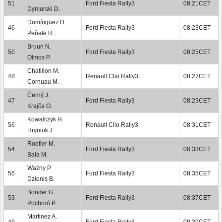
51
Ford Fiesta Rally3
08:21CET
Dymurski D.
Domínguez D.
46
Ford Fiesta Rally3
08:23CET
Peñate R.
Bruun N.
50
Ford Fiesta Rally3
08:25CET
Olmos P.
Chatillon M.
48
Renault Clio Rally3
08:27CET
Cornuau M.
Černý J.
47
Ford Fiesta Rally3
08:29CET
Krajča O.
Kowalczyk H.
56
Renault Clio Rally3
08:31CET
Hryniuk J.
Roefler M.
54
Ford Fiesta Rally3
08:33CET
Bała M.
Ważny P.
55
Ford Fiesta Rally3
08:35CET
Dzienis B.
Bonder G.
53
Ford Fiesta Rally3
08:37CET
Pochroń P.
Martinez A.
49
Ford Fiesta Rally3
08:39CET