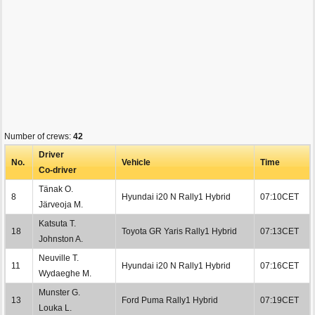
Number of crews:
42
Driver
No.
Vehicle
Time
Co-driver
Tänak O.
8
Hyundai i20 N Rally1 Hybrid
07:10CET
Järveoja M.
Katsuta T.
18
Toyota GR Yaris Rally1 Hybrid
07:13CET
Johnston A.
Neuville T.
11
Hyundai i20 N Rally1 Hybrid
07:16CET
Wydaeghe M.
Munster G.
13
Ford Puma Rally1 Hybrid
07:19CET
Louka L.