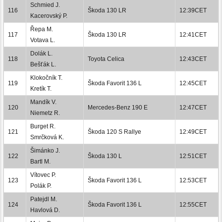
Schmied J.
116
Škoda 130 LR
12:39CET
Kacerovský P.
Řepa M.
117
Škoda 130 LR
12:41CET
Votava L.
Dolák L.
118
Toyota Celica
12:43CET
Bešťák L.
Klokočník T.
119
Škoda Favorit 136 L
12:45CET
Kretík T.
Mandík V.
120
Mercedes-Benz 190 E
12:47CET
Niemetz R.
Burget R.
121
Škoda 120 S Rallye
12:49CET
Smrčková K.
Šimánko J.
122
Škoda 130 L
12:51CET
Bartl M.
Vítovec P.
123
Škoda Favorit 136 L
12:53CET
Polák P.
Patejdl M.
124
Škoda Favorit 136 L
12:55CET
Havlová D.