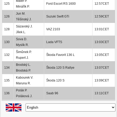
Maier P.
125
Ford Escort RS 1600
12:57CET
Minářík P.
Jun M.
126
Suzuki Swift GTi
12:59CET
Těšínský J.
Sázavský J.
128
VAZ 2103
13:01CET
Jílek L.
Sova D.
130
Lada VFTS
13:03CET
Myslík R.
Šimůnek P.
132
Škoda Favorit 136 L
13:05CET
Rupert J.
Brodský L.
134
Škoda 120 S Rallye
13:07CET
Brodská P.
Kabourek V.
135
Škoda 120 S
13:09CET
Maruna R.
Polák P.
136
Saab 96
13:11CET
Poláková J.