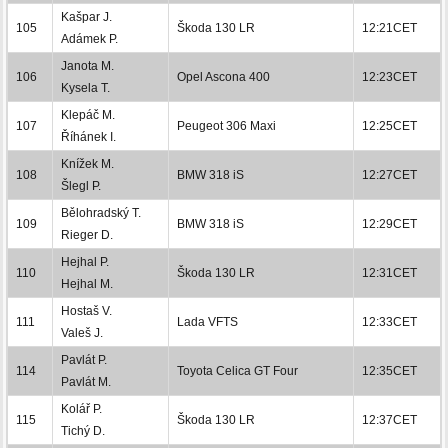
Kašpar J.
105
Škoda 130 LR
12:21CET
Adámek P.
Janota M.
106
Opel Ascona 400
12:23CET
Kysela T.
Klepáč M.
107
Peugeot 306 Maxi
12:25CET
Říhánek I.
Knížek M.
108
BMW 318 iS
12:27CET
Šlegl P.
Bělohradský T.
109
BMW 318 iS
12:29CET
Rieger D.
Hejhal P.
110
Škoda 130 LR
12:31CET
Hejhal M.
Hostaš V.
111
Lada VFTS
12:33CET
Valeš J.
Pavlát P.
114
Toyota Celica GT Four
12:35CET
Pavlát M.
Kolář P.
115
Škoda 130 LR
12:37CET
Tichý D.