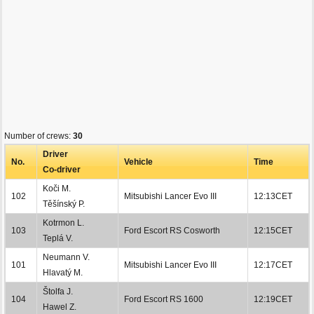
Number of crews:
30
Driver
No.
Vehicle
Time
Co-driver
Koči M.
102
Mitsubishi Lancer Evo III
12:13CET
Těšínský P.
Kotrmon L.
103
Ford Escort RS Cosworth
12:15CET
Teplá V.
Neumann V.
101
Mitsubishi Lancer Evo III
12:17CET
Hlavatý M.
Štolfa J.
104
Ford Escort RS 1600
12:19CET
Hawel Z.