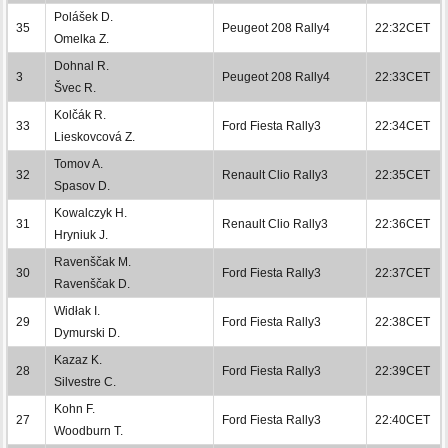
Polášek D.
35
Peugeot 208 Rally4
22:32CET
Omelka Z.
Dohnal R.
3
Peugeot 208 Rally4
22:33CET
Švec R.
Kolčák R.
33
Ford Fiesta Rally3
22:34CET
Lieskovcová Z.
Tomov A.
32
Renault Clio Rally3
22:35CET
Spasov D.
Kowalczyk H.
31
Renault Clio Rally3
22:36CET
Hryniuk J.
Ravenščak M.
30
Ford Fiesta Rally3
22:37CET
Ravenščak D.
Widłak I.
29
Ford Fiesta Rally3
22:38CET
Dymurski D.
Kazaz K.
28
Ford Fiesta Rally3
22:39CET
Silvestre C.
Kohn F.
27
Ford Fiesta Rally3
22:40CET
Woodburn T.