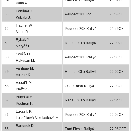
Kaim P.
Pohlídal J.
63
Peugeot 208 R2
21:58CET
Kubala J.
Irlacher W.
62
Peugeot 208 Rally4
21:59CET
Miedl R.
Rybák J.
61
Renault Clio Rally4
22:00CET
Matyáš D.
Ševčík D.
60
Peugeot 208 Rally4
22:01CET
Rakušan M.
Vaňhara M.
59
Renault Clio Rally4
22:02CET
Voltner K.
Vopatřil M.
58
Opel Corsa Rally4
22:03CET
Blažek J.
Butyński S.
57
Renault Clio Rally4
22:04CET
Pochroń P.
Lukašík P.
56
Peugeot 208 Rally4
22:05CET
Lukašíková Mikulášková M.
Bartúnek D.
55
Ford Fiesta Rally4
22:06CET