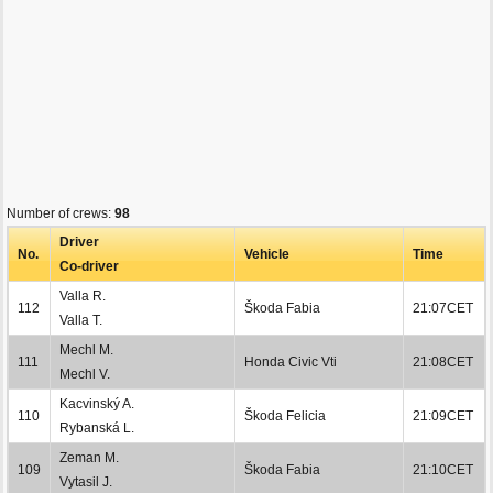
Number of crews:
98
Driver
No.
Vehicle
Time
Co-driver
Valla R.
112
Škoda Fabia
21:07CET
Valla T.
Mechl M.
111
Honda Civic Vti
21:08CET
Mechl V.
Kacvinský A.
110
Škoda Felicia
21:09CET
Rybanská L.
Zeman M.
109
Škoda Fabia
21:10CET
Vytasil J.