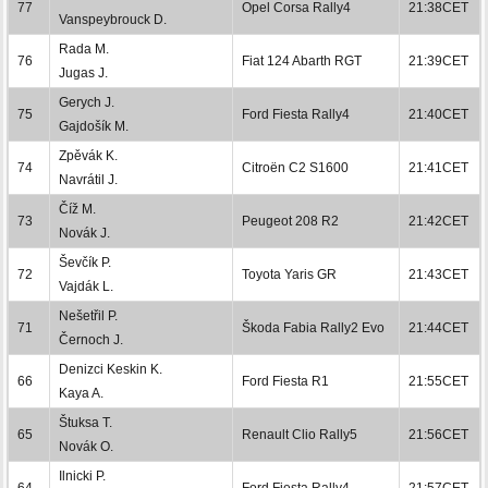
77
Opel Corsa Rally4
21:38CET
Vanspeybrouck D.
Rada M.
76
Fiat 124 Abarth RGT
21:39CET
Jugas J.
Gerych J.
75
Ford Fiesta Rally4
21:40CET
Gajdošík M.
Zpěvák K.
74
Citroën C2 S1600
21:41CET
Navrátil J.
Číž M.
73
Peugeot 208 R2
21:42CET
Novák J.
Ševčík P.
72
Toyota Yaris GR
21:43CET
Vajdák L.
Nešetřil P.
71
Škoda Fabia Rally2 Evo
21:44CET
Černoch J.
Denizci Keskin K.
66
Ford Fiesta R1
21:55CET
Kaya A.
Štuksa T.
65
Renault Clio Rally5
21:56CET
Novák O.
Ilnicki P.
64
Ford Fiesta Rally4
21:57CET