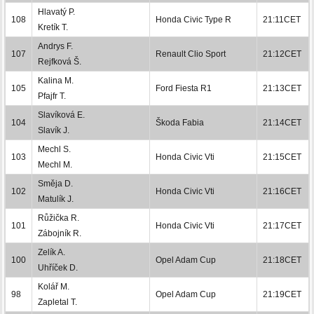
Hlavatý P.
108
Honda Civic Type R
21:11CET
Kretík T.
Andrys F.
107
Renault Clio Sport
21:12CET
Rejfková Š.
Kalina M.
105
Ford Fiesta R1
21:13CET
Pfajfr T.
Slavíková E.
104
Škoda Fabia
21:14CET
Slavík J.
Mechl S.
103
Honda Civic Vti
21:15CET
Mechl M.
Směja D.
102
Honda Civic Vti
21:16CET
Matulík J.
Růžička R.
101
Honda Civic Vti
21:17CET
Zábojník R.
Zelík A.
100
Opel Adam Cup
21:18CET
Uhříček D.
Kolář M.
98
Opel Adam Cup
21:19CET
Zapletal T.