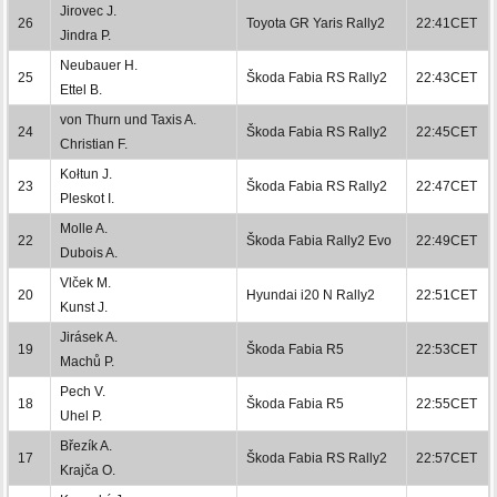
Jirovec J.
26
Toyota GR Yaris Rally2
22:41CET
Jindra P.
Neubauer H.
25
Škoda Fabia RS Rally2
22:43CET
Ettel B.
von Thurn und Taxis A.
24
Škoda Fabia RS Rally2
22:45CET
Christian F.
Kołtun J.
23
Škoda Fabia RS Rally2
22:47CET
Pleskot I.
Molle A.
22
Škoda Fabia Rally2 Evo
22:49CET
Dubois A.
Vlček M.
20
Hyundai i20 N Rally2
22:51CET
Kunst J.
Jirásek A.
19
Škoda Fabia R5
22:53CET
Machů P.
Pech V.
18
Škoda Fabia R5
22:55CET
Uhel P.
Březík A.
17
Škoda Fabia RS Rally2
22:57CET
Krajča O.