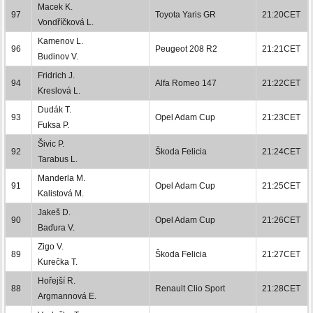
Macek K.
97
Toyota Yaris GR
21:20CET
Vondříčková L.
Kamenov L.
96
Peugeot 208 R2
21:21CET
Budinov V.
Fridrich J.
94
Alfa Romeo 147
21:22CET
Kreslová L.
Dudák T.
93
Opel Adam Cup
21:23CET
Fuksa P.
Šivic P.
92
Škoda Felicia
21:24CET
Tarabus L.
Manderla M.
91
Opel Adam Cup
21:25CET
Kalistová M.
Jakeš D.
90
Opel Adam Cup
21:26CET
Baďura V.
Zigo V.
89
Škoda Felicia
21:27CET
Kurečka T.
Hořejší R.
88
Renault Clio Sport
21:28CET
Argmannová E.