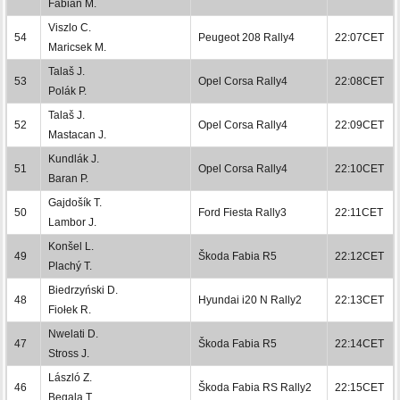
Fabián M.
Viszlo C.
54
Peugeot 208 Rally4
22:07CET
Maricsek M.
Talaš J.
53
Opel Corsa Rally4
22:08CET
Polák P.
Talaš J.
52
Opel Corsa Rally4
22:09CET
Mastacan J.
Kundlák J.
51
Opel Corsa Rally4
22:10CET
Baran P.
Gajdošík T.
50
Ford Fiesta Rally3
22:11CET
Lambor J.
Konšel L.
49
Škoda Fabia R5
22:12CET
Plachý T.
Biedrzyński D.
48
Hyundai i20 N Rally2
22:13CET
Fiołek R.
Nwelati D.
47
Škoda Fabia R5
22:14CET
Stross J.
László Z.
46
Škoda Fabia RS Rally2
22:15CET
Begala T.