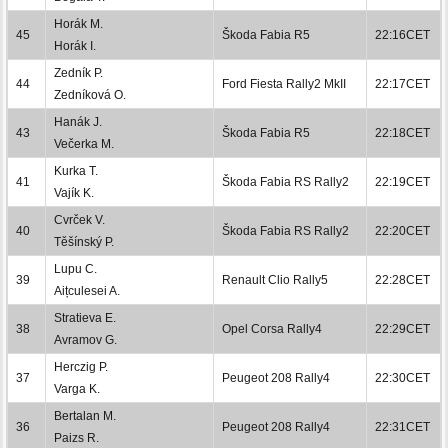
Horák M.
45
Škoda Fabia R5
22:16CET
Horák I.
Zedník P.
44
Ford Fiesta Rally2 MkII
22:17CET
Zedníková O.
Hanák J.
43
Škoda Fabia R5
22:18CET
Večerka M.
Kurka T.
41
Škoda Fabia RS Rally2
22:19CET
Vajík K.
Cvrček V.
40
Škoda Fabia RS Rally2
22:20CET
Těšínský P.
Lupu C.
39
Renault Clio Rally5
22:28CET
Aițculesei A.
Stratieva E.
38
Opel Corsa Rally4
22:29CET
Avramov G.
Herczig P.
37
Peugeot 208 Rally4
22:30CET
Varga K.
Bertalan M.
36
Peugeot 208 Rally4
22:31CET
Paizs R.