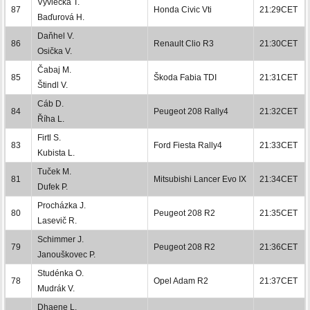
Vyvlečka T.
87
Honda Civic Vti
21:29CET
Baďurová H.
Daňhel V.
86
Renault Clio R3
21:30CET
Osička V.
Čabaj M.
85
Škoda Fabia TDI
21:31CET
Štindl V.
Cáb D.
84
Peugeot 208 Rally4
21:32CET
Říha L.
Firtl S.
83
Ford Fiesta Rally4
21:33CET
Kubista L.
Tuček M.
81
Mitsubishi Lancer Evo IX
21:34CET
Dufek P.
Procházka J.
80
Peugeot 208 R2
21:35CET
Lasevič R.
Schimmer J.
79
Peugeot 208 R2
21:36CET
Janouškovec P.
Studénka O.
78
Opel Adam R2
21:37CET
Mudrák V.
Dhaene L.