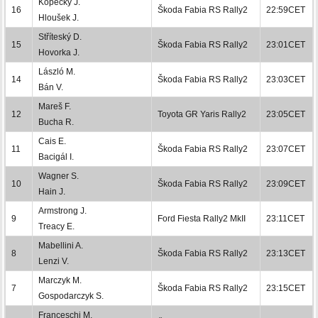
Kopecký J.
16
Škoda Fabia RS Rally2
22:59CET
Hloušek J.
Stříteský D.
15
Škoda Fabia RS Rally2
23:01CET
Hovorka J.
László M.
14
Škoda Fabia RS Rally2
23:03CET
Bán V.
Mareš F.
12
Toyota GR Yaris Rally2
23:05CET
Bucha R.
Cais E.
11
Škoda Fabia RS Rally2
23:07CET
Bacigál I.
Wagner S.
10
Škoda Fabia RS Rally2
23:09CET
Hain J.
Armstrong J.
9
Ford Fiesta Rally2 MkII
23:11CET
Treacy E.
Mabellini A.
8
Škoda Fabia RS Rally2
23:13CET
Lenzi V.
Marczyk M.
7
Škoda Fabia RS Rally2
23:15CET
Gospodarczyk S.
Franceschi M.