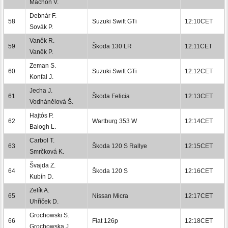
Machoň V.
Debnár F.
58
Suzuki Swift GTi
12:10CET
Sovák P.
Vaněk R.
59
Škoda 130 LR
12:11CET
Vaněk P.
Zeman S.
60
Suzuki Swift GTi
12:12CET
Konfal J.
Jecha J.
61
Škoda Felicia
12:13CET
Vodhánělová Š.
Hajtós P.
62
Wartburg 353 W
12:14CET
Balogh L.
Carbol T.
63
Škoda 120 S Rallye
12:15CET
Smrčková K.
Švajda Z.
64
Škoda 120 S
12:16CET
Kubín D.
Zelík A.
65
Nissan Micra
12:17CET
Uhříček D.
Grochowski S.
66
Fiat 126p
12:18CET
Grochowska J.