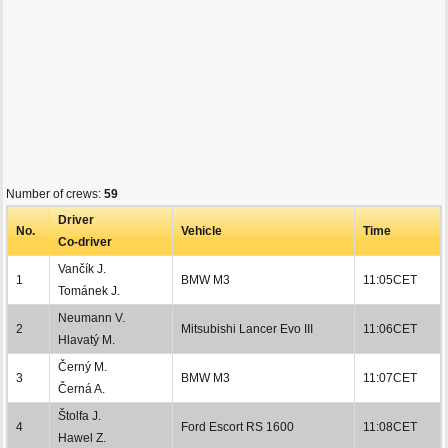
Number of crews:
59
Driver
No.
Vehicle
Time
Co-driver
Vančík J.
1
BMW M3
11:05CET
Tománek J.
Neumann V.
2
Mitsubishi Lancer Evo III
11:06CET
Hlavatý M.
Černý M.
3
BMW M3
11:07CET
Černá A.
Štolfa J.
4
Ford Escort RS 1600
11:08CET
Hawel Z.