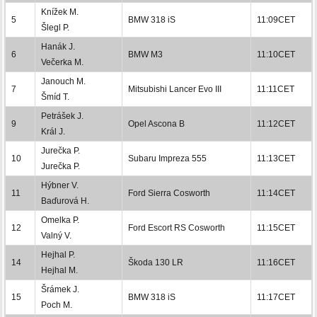
Knížek M.
5
BMW 318 iS
11:09CET
Šlegl P.
Hanák J.
6
BMW M3
11:10CET
Večerka M.
Janouch M.
7
Mitsubishi Lancer Evo III
11:11CET
Šmíd T.
Petrášek J.
9
Opel Ascona B
11:12CET
Král J.
Jurečka P.
10
Subaru Impreza 555
11:13CET
Jurečka P.
Hýbner V.
11
Ford Sierra Cosworth
11:14CET
Baďurová H.
Omelka P.
12
Ford Escort RS Cosworth
11:15CET
Valný V.
Hejhal P.
14
Škoda 130 LR
11:16CET
Hejhal M.
Šrámek J.
15
BMW 318 iS
11:17CET
Poch M.