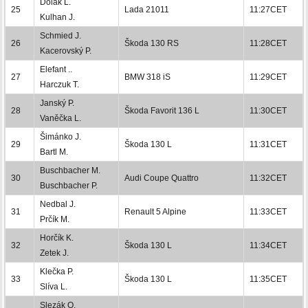
Dolák L.
25
Lada 21011
11:27CET
Kulhan J.
Schmied J.
26
Škoda 130 RS
11:28CET
Kacerovský P.
Elefant ..
27
BMW 318 iS
11:29CET
Harczuk T.
Janský P.
28
Škoda Favorit 136 L
11:30CET
Vaněčka L.
Šimánko J.
29
Škoda 130 L
11:31CET
Bartl M.
Buschbacher M.
30
Audi Coupe Quattro
11:32CET
Buschbacher P.
Nedbal J.
31
Renault 5 Alpine
11:33CET
Prčík M.
Horčík K.
32
Škoda 130 L
11:34CET
Zetek J.
Klečka P.
33
Škoda 130 L
11:35CET
Slíva L.
Slezák O.