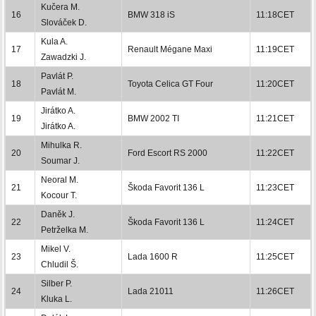
Kučera M.
16
BMW 318 iS
11:18CET
Slováček D.
Kula A.
17
Renault Mégane Maxi
11:19CET
Zawadzki J.
Pavlát P.
18
Toyota Celica GT Four
11:20CET
Pavlát M.
Jirátko A.
19
BMW 2002 TI
11:21CET
Jirátko A.
Mihulka R.
20
Ford Escort RS 2000
11:22CET
Soumar J.
Neoral M.
21
Škoda Favorit 136 L
11:23CET
Kocour T.
Daněk J.
22
Škoda Favorit 136 L
11:24CET
Petrželka M.
Mikel V.
23
Lada 1600 R
11:25CET
Chludil Š.
Silber P.
24
Lada 21011
11:26CET
Kluka L.