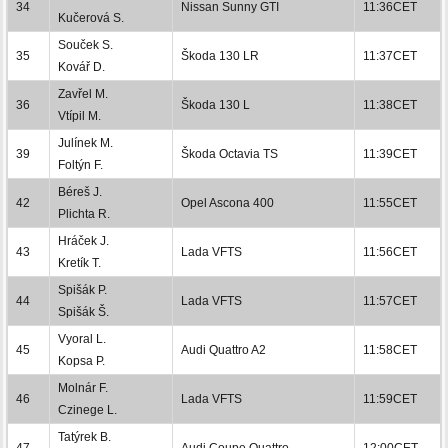
34
Nissan Sunny GTI
11:36CET
Kučerová S.
Souček S.
35
Škoda 130 LR
11:37CET
Kovář D.
Zavřel M.
36
Škoda 130 L
11:38CET
Vtípil M.
Julínek M.
39
Škoda Octavia TS
11:39CET
Foltýn F.
Béreš J.
42
Opel Ascona 400
11:55CET
Plichta R.
Hráček J.
43
Lada VFTS
11:56CET
Kretík T.
Spišák P.
44
Lada VFTS
11:57CET
Spišák Š.
Vyoral L.
45
Audi Quattro A2
11:58CET
Kopsa P.
Molnár F.
46
Lada VFTS
11:59CET
Czinege L.
Tatýrek B.
47
Audi Coupe Quattro
12:00CET