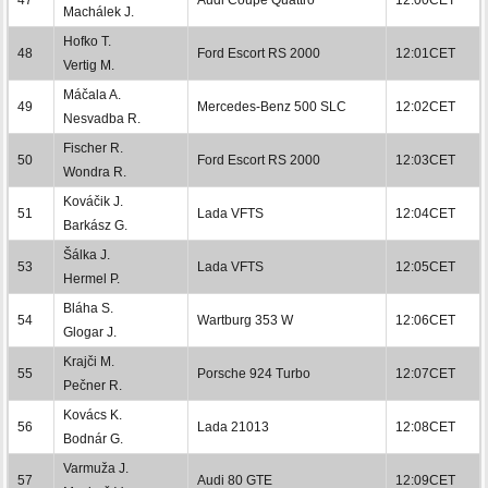
Machálek J.
Hofko T.
48
Ford Escort RS 2000
12:01CET
Vertig M.
Máčala A.
49
Mercedes-Benz 500 SLC
12:02CET
Nesvadba R.
Fischer R.
50
Ford Escort RS 2000
12:03CET
Wondra R.
Kováčik J.
51
Lada VFTS
12:04CET
Barkász G.
Šálka J.
53
Lada VFTS
12:05CET
Hermel P.
Bláha S.
54
Wartburg 353 W
12:06CET
Glogar J.
Krajči M.
55
Porsche 924 Turbo
12:07CET
Pečner R.
Kovács K.
56
Lada 21013
12:08CET
Bodnár G.
Varmuža J.
57
Audi 80 GTE
12:09CET