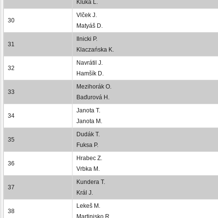
Kluka L.
Vlček J.
30
Matyáš D.
Ilnicki P.
31
Klaczańska K.
Navrátil J.
32
Hamšík D.
Mezihorák O.
33
Baďurová H.
Janota T.
34
Janota M.
Dudák T.
35
Fuksa P.
Hrabec Z.
36
Vrbka M.
Kundera T.
37
Král J.
Lekeš M.
38
Martinisko R.