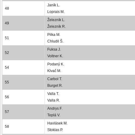
Janík L.
48
Loprais M.
Železník L.
49
Železník R.
Pilka M.
51
Chludil Š.
Fuksa J.
52
Voltner K.
Podaný K.
54
Klvač M.
Carbol T.
55
Burget R.
Valla T.
56
Valla R.
Andrys F.
57
Teplá V.
Havlásek M.
58
Stoklas P.