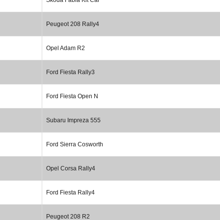
Peugeot 208 Rally4
Opel Adam R2
Ford Fiesta Rally3
Ford Fiesta Open N
Subaru Impreza 555
Ford Sierra Cosworth
Opel Corsa Rally4
Ford Fiesta Rally4
Peugeot 208 R2