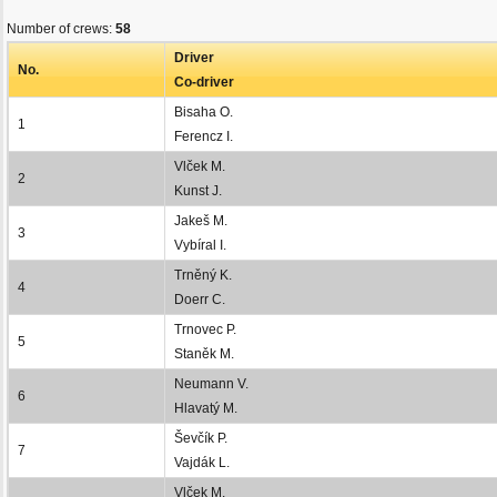
Number of crews:
58
Driver
No.
Co-driver
Bisaha O.
1
Ferencz I.
Vlček M.
2
Kunst J.
Jakeš M.
3
Vybíral I.
Trněný K.
4
Doerr C.
Trnovec P.
5
Staněk M.
Neumann V.
6
Hlavatý M.
Ševčík P.
7
Vajdák L.
Vlček M.