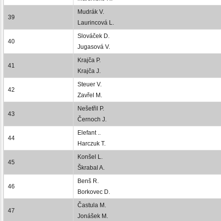
Mudrák V.
39
Laurincová L.
Slováček D.
40
Jugasová V.
Krajča P.
41
Krajča J.
Steuer V.
42
Zavřel M.
Nešetřil P.
43
Černoch J.
Elefant ..
44
Harczuk T.
Konšel L.
45
Škrabal A.
Benš R.
46
Borkovec D.
Častula M.
47
Jonášek M.