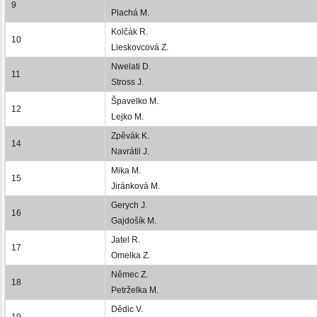
9
Plachá M.
Kolčák R.
10
Lieskovcová Z.
Nwelati D.
11
Stross J.
Špavelko M.
12
Lejko M.
Zpěvák K.
14
Navrátil J.
Mika M.
15
Jiránková M.
Gerych J.
16
Gajdošík M.
Jatel R.
17
Omelka Z.
Němec Z.
18
Petrželka M.
Dědic V.
19