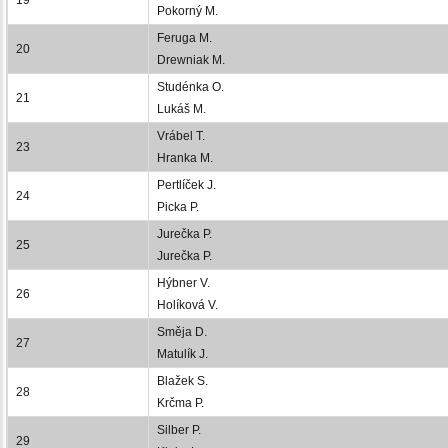
Pokorný M.
Feruga M.
20
Drewniak M.
Studénka O.
21
Lukáš M.
Vrábel T.
23
Hranka M.
Pertlíček J.
24
Picka P.
Jurečka P.
25
Jurečka P.
Hýbner V.
26
Holíková V.
Směja D.
27
Matulík J.
Blažek S.
28
Krčma P.
Silber P.
29