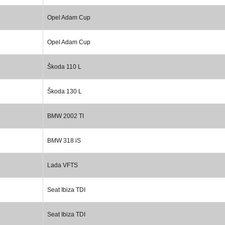
Opel Adam Cup
Opel Adam Cup
Škoda 110 L
Škoda 130 L
BMW 2002 TI
BMW 318 iS
Lada VFTS
Seat Ibiza TDI
Seat Ibiza TDI