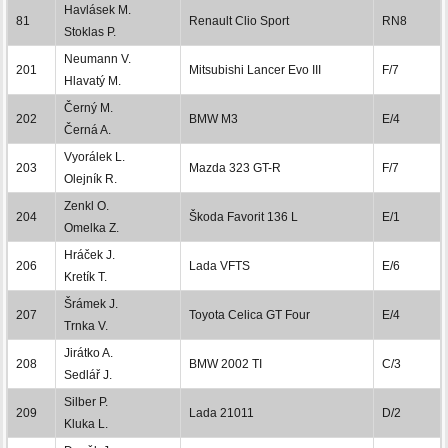
Havlásek M.
81
Renault Clio Sport
RN8
Stoklas P.
Neumann V.
201
Mitsubishi Lancer Evo III
F/7
Hlavatý M.
Černý M.
202
BMW M3
E/4
Černá A.
Vyorálek L.
203
Mazda 323 GT-R
F/7
Olejník R.
Zenkl O.
204
Škoda Favorit 136 L
E/1
Omelka Z.
Hráček J.
206
Lada VFTS
E/6
Kretík T.
Šrámek J.
207
Toyota Celica GT Four
E/4
Trnka V.
Jirátko A.
208
BMW 2002 TI
C/3
Sedlář J.
Silber P.
209
Lada 21011
D/2
Kluka L.