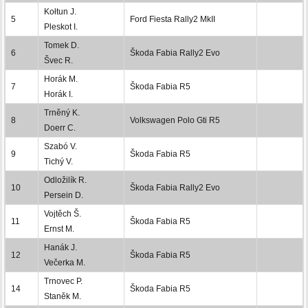
Kołtun J.
5
Ford Fiesta Rally2 MkII
Pleskot I.
Tomek D.
6
Škoda Fabia Rally2 Evo
Švec R.
Horák M.
7
Škoda Fabia R5
Horák I.
Trněný K.
8
Volkswagen Polo Gti R5
Doerr C.
Szabó V.
9
Škoda Fabia R5
Tichý V.
Odložilík R.
10
Škoda Fabia Rally2 Evo
Persein D.
Vojtěch Š.
11
Škoda Fabia R5
Ernst M.
Hanák J.
12
Škoda Fabia R5
Večerka M.
Trnovec P.
14
Škoda Fabia R5
Staněk M.