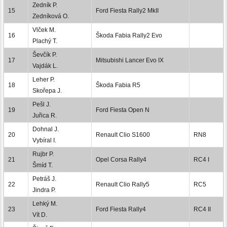
Zedník P.
15
Ford Fiesta Rally2 MkII
Zedníková O.
Vlček M.
16
Škoda Fabia Rally2 Evo
Plachý T.
Ševčík P.
17
Mitsubishi Lancer Evo IX
Vajdák L.
Leher P.
18
Škoda Fabia R5
Skořepa J.
Pešl J.
19
Ford Fiesta Open N
Juřica R.
Dohnal J.
20
Renault Clio S1600
RN8
Vybíral I.
Rujbr P.
21
Opel Corsa Rally4
RC4 I
Šmíd T.
Petráš J.
22
Renault Clio Rally5
RC5
Jindra P.
Lehký M.
23
Ford Fiesta Rally4
RC4 II
Vít D.