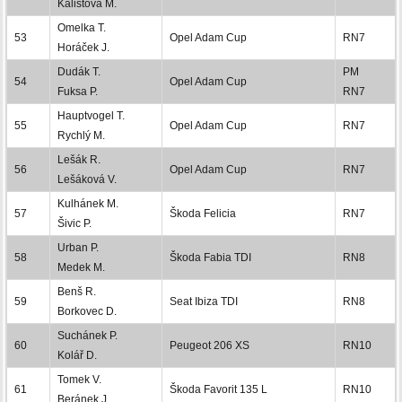
Kalistová M.
Omelka T.
53
Opel Adam Cup
RN7
Horáček J.
Dudák T.
PM
54
Opel Adam Cup
Fuksa P.
RN7
Hauptvogel T.
55
Opel Adam Cup
RN7
Rychlý M.
Lešák R.
56
Opel Adam Cup
RN7
Lešáková V.
Kulhánek M.
57
Škoda Felicia
RN7
Šivic P.
Urban P.
58
Škoda Fabia TDI
RN8
Medek M.
Benš R.
59
Seat Ibiza TDI
RN8
Borkovec D.
Suchánek P.
60
Peugeot 206 XS
RN10
Kolář D.
Tomek V.
61
Škoda Favorit 135 L
RN10
Beránek J.