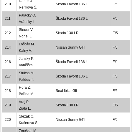
Daněk J.
210
Škoda Favorit 136 L
F/5
Rejfková Š.
Palacký O.
211
Škoda Favorit 136 L
F/5
Vránský I.
Steuer V.
212
Škoda 130 LR
E/5
Nohel J.
Lošťák M.
214
Nissan Sunny GTI
F/6
Kalný V.
Janský P.
216
Škoda Favorit 136 L
E/1
Vaněčka L.
Štuksa M.
217
Škoda Favorit 136 L
F/5
Paldus T.
Hora Z.
218
Seat Ibiza Gti
F/6
Bařina M.
Vraj P.
219
Škoda 130 LR
E/5
Zralá L.
Slezák O.
220
Nissan Sunny GTI
F/6
Kučerová S.
Zmeškal M.