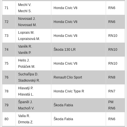
Mechl V.
71
Honda Civic Vti
RN6
Mechl S.
Novosad J.
72
Honda Civic Vti
RN6
Novosad M.
Loprais M.
73
Honda Civic Vti
RN10
Lopraisová M.
Vaněk R.
74
Škoda 130 LR
RN10
Vaněk P.
Helis J.
75
Honda Civic Vti
RN10
Poláček M.
Suchařípa D.
76
Renault Clio Sport
RN8
Sladkovský R.
Hlavatý P.
78
Honda Civic Type R
RN7
Hlavatá L.
Španěl J.
PM
79
Škoda Fabia
Machoň V.
RN6
Valla R.
80
Škoda Fabia
RN6
Drmota Z.