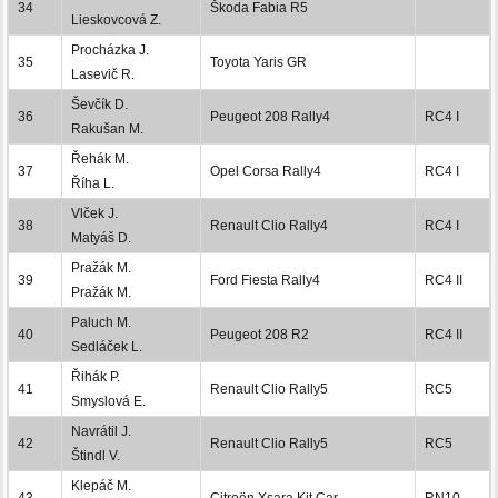
34
Škoda Fabia R5
Lieskovcová Z.
Procházka J.
35
Toyota Yaris GR
Lasevič R.
Ševčík D.
36
Peugeot 208 Rally4
RC4 I
Rakušan M.
Řehák M.
37
Opel Corsa Rally4
RC4 I
Říha L.
Vlček J.
38
Renault Clio Rally4
RC4 I
Matyáš D.
Pražák M.
39
Ford Fiesta Rally4
RC4 II
Pražák M.
Paluch M.
40
Peugeot 208 R2
RC4 II
Sedláček L.
Řihák P.
41
Renault Clio Rally5
RC5
Smyslová E.
Navrátil J.
42
Renault Clio Rally5
RC5
Štindl V.
Klepáč M.
43
Citroën Xsara Kit Car
RN10