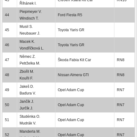
Říhánek I.
Piepmeyer V.
44
Ford Fiesta R5
Windisch T.
Musil S.
45
Toyota Yaris GR
Neubauer J.
Macek K.
46
Toyota Yaris GR
Vondříčková L.
Němec Z.
47
Škoda Fabia Kit Car
RN8
Petrželka M.
Zbořil M.
48
Nissan Almera GTI
RN8
Kouřil F.
Jakeš D.
49
Opel Adam Cup
RN7
Baďura V.
Jančík J.
50
Opel Adam Cup
RN7
Jurčík J.
Studénka O.
51
Opel Adam Cup
RN7
Mudrák V.
Manderla M.
52
Opel Adam Cup
RN7