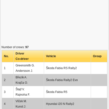
Number of crews:
97
Driver
No.
Vehicle
Group
Co-driver
Greensmith G.
1
Škoda Fabia RS Rally2
Andersson J.
Březík A.
2
Škoda Fabia Rally2 Evo
Krajča O.
Štajf V.
3
Škoda Fabia R5
Rajnoha F.
Vlček M.
4
Hyundai i20 N Rally2
Kunst J.