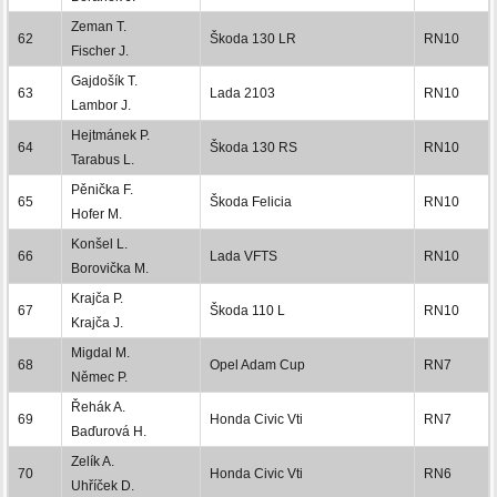
Zeman T.
62
Škoda 130 LR
RN10
Fischer J.
Gajdošík T.
63
Lada 2103
RN10
Lambor J.
Hejtmánek P.
64
Škoda 130 RS
RN10
Tarabus L.
Pěnička F.
65
Škoda Felicia
RN10
Hofer M.
Konšel L.
66
Lada VFTS
RN10
Borovička M.
Krajča P.
67
Škoda 110 L
RN10
Krajča J.
Migdal M.
68
Opel Adam Cup
RN7
Němec P.
Řehák A.
69
Honda Civic Vti
RN7
Baďurová H.
Zelík A.
70
Honda Civic Vti
RN6
Uhříček D.