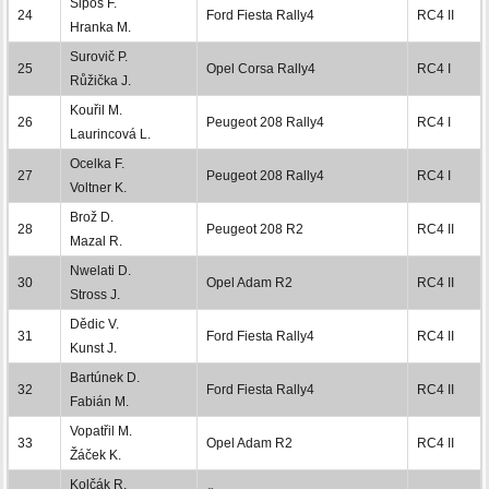
Šipoš F.
24
Ford Fiesta Rally4
RC4 II
Hranka M.
Surovič P.
25
Opel Corsa Rally4
RC4 I
Růžička J.
Kouřil M.
26
Peugeot 208 Rally4
RC4 I
Laurincová L.
Ocelka F.
27
Peugeot 208 Rally4
RC4 I
Voltner K.
Brož D.
28
Peugeot 208 R2
RC4 II
Mazal R.
Nwelati D.
30
Opel Adam R2
RC4 II
Stross J.
Dědic V.
31
Ford Fiesta Rally4
RC4 II
Kunst J.
Bartúnek D.
32
Ford Fiesta Rally4
RC4 II
Fabián M.
Vopatřil M.
33
Opel Adam R2
RC4 II
Žáček K.
Kolčák R.